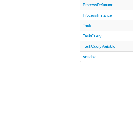
ProcessDefinition
ProcessInstance
Task
TaskQuery
TaskQueryVariable
Variable