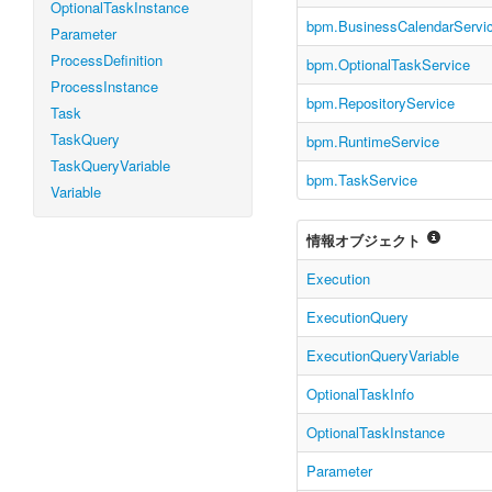
OptionalTaskInstance
bpm.BusinessCalendarServi
Parameter
ProcessDefinition
bpm.OptionalTaskService
ProcessInstance
bpm.RepositoryService
Task
TaskQuery
bpm.RuntimeService
TaskQueryVariable
bpm.TaskService
Variable
情報オブジェクト
Execution
ExecutionQuery
ExecutionQueryVariable
OptionalTaskInfo
OptionalTaskInstance
Parameter