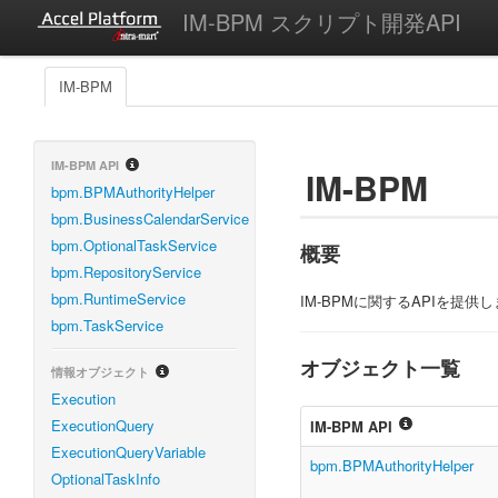
IM-BPM スクリプト開発API
IM-BPM
IM-BPM API
IM-BPM
bpm.BPMAuthorityHelper
bpm.BusinessCalendarService
bpm.OptionalTaskService
概要
bpm.RepositoryService
bpm.RuntimeService
IM-BPMに関するAPIを提供
bpm.TaskService
オブジェクト一覧
情報オブジェクト
Execution
ExecutionQuery
IM-BPM API
ExecutionQueryVariable
bpm.BPMAuthorityHelper
OptionalTaskInfo