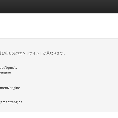
、認証方式により呼び出し先のエンドポイントが異なります。
i/bpm/...
/engine
ement/engine
gement/engine