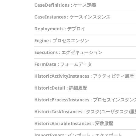
CaseDefinitions
: ケース定義
CaseInstances
: ケースインスタンス
Deployments
: デプロイ
Engine
: プロセスエンジン
Executions
: エグゼキューション
FormData
: フォームデータ
HistoricActivityInstances
: アクティビティ履歴
HistoricDetail
: 詳細履歴
HistoricProcessInstances
: プロセスインスタン
HistoricTaskInstances
: タスク(ユーザタスク)履
HistoricVariableInstances
: 変数履歴
ImportExport
: インポート・エクスポート