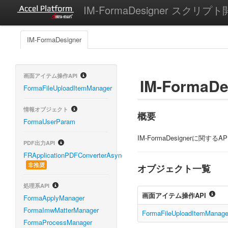
IM-FormaDesigner スクリプト
IM-FormaDesigner
画面アイテム操作API
IM-FormaDe
FormaFileUploadItemManager
情報オブジェクト
概要
FormaUserParam
IM-FormaDesignerに関す
PDF出力API
FRApplicationPDFConverterAsync
非推奨
オブジェクト一覧
処理系API
画面アイテム操作API
FormaApplyManager
FormaImwMatterManager
FormaFileUploadItemManage
FormaProcessManager