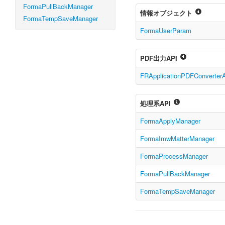
FormaPullBackManager
情報オブジェクト
FormaTempSaveManager
FormaUserParam
PDF出力API
FRApplicationPDFConverter
処理系API
FormaApplyManager
FormaImwMatterManager
FormaProcessManager
FormaPullBackManager
FormaTempSaveManager