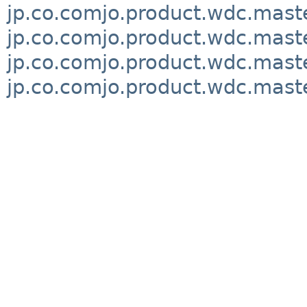
jp.co.comjo.product.wdc.mast
jp.co.comjo.product.wdc.mast
jp.co.comjo.product.wdc.mast
jp.co.comjo.product.wdc.mast