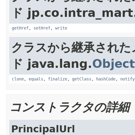
ド jp.co.intra_mart
getHref
,
setHref
,
write
クラスから継承された
ド java.lang.
Object
clone
,
equals
,
finalize
,
getClass
,
hashCode
,
notify
コンストラクタの詳細
PrincipalUrl