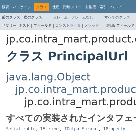
概要
パッケージ
クラス
使用
階層ツリー
非推奨
索引
ヘルプ
前のクラス
次のクラス
フレーム
フレームなし
すべてのクラス
サマリー:
ネスト |
フィールド |
コンストラクタ
|
メソッド
詳細:
フィールド 
jp.co.intra_mart.product
クラス PrincipalUrl
java.lang.Object
jp.co.intra_mart.produ
jp.co.intra_mart.prod
すべての実装されたインタフェ
Serializable
,
IElement
,
IOutputElement
,
IProperty