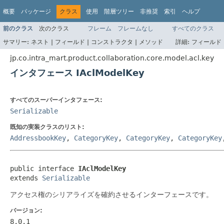
概要
パッケージ
クラス
使用
階層ツリー
非推奨
索引
ヘルプ
前のクラス
次のクラス
フレーム
フレームなし
すべてのクラス
サマリー:
ネスト |
フィールド |
コンストラクタ |
メソッド
詳細:
フィールド 
jp.co.intra_mart.product.collaboration.core.model.acl.key
インタフェース IAclModelKey
すべてのスーパーインタフェース:
Serializable
既知の実装クラスのリスト:
AddressbookKey
,
CategoryKey
,
CategoryKey
,
CategoryKey
public interface 
IAclModelKey
extends 
Serializable
アクセス権のシリアライズを確約させるインターフェースです。
バージョン:
8.0.1