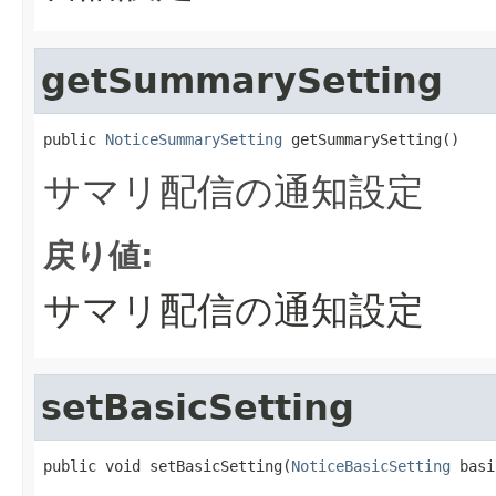
getSummarySetting
public 
NoticeSummarySetting
 getSummarySetting()
サマリ配信の通知設定
戻り値:
サマリ配信の通知設定
setBasicSetting
public void setBasicSetting(
NoticeBasicSetting
 basi