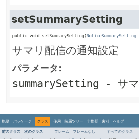
setSummarySetting
public void setSummarySetting(
NoticeSummarySetting
 
サマリ配信の通知設定
パラメータ:
summarySetting
- サ
概要
パッケージ
クラス
使用
階層ツリー
非推奨
索引
ヘルプ
前のクラス
次のクラス
フレーム
フレームなし
すべてのクラス