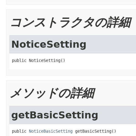
コンストラクタの詳細
NoticeSetting
public NoticeSetting()
メソッドの詳細
getBasicSetting
public 
NoticeBasicSetting
 getBasicSetting()