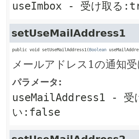
useImbox
- 受け取る:tr
setUseMailAddress1
public void setUseMailAddress1(
Boolean
 useMailAddre
メールアドレス1の通知受
パラメータ:
useMailAddress1
- 受
い:false