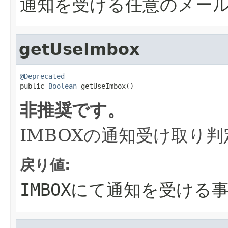
通知を受ける任意のメー
getUseImbox
@Deprecated

public 
Boolean
 getUseImbox()
非推奨です。
IMBOXの通知受け取り判
戻り値:
IMBOXにて通知を受ける