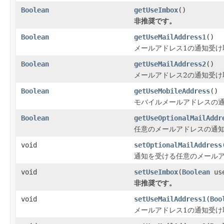
Boolean
getUseImbox
()
非推奨です。
Boolean
getUseMailAddress1
()
メールアドレス1の通知受け
Boolean
getUseMailAddress2
()
メールアドレス2の通知受け
Boolean
getUseMobileAddress
()
モバイルメールアドレスの
Boolean
getUseOptionalMailAddr
任意のメールアドレスの通
void
setOptionalMailAddress
通知を受ける任意のメール
void
setUseImbox
(
Boolean
use
非推奨です。
void
setUseMailAddress1
(
Boo
メールアドレス1の通知受け