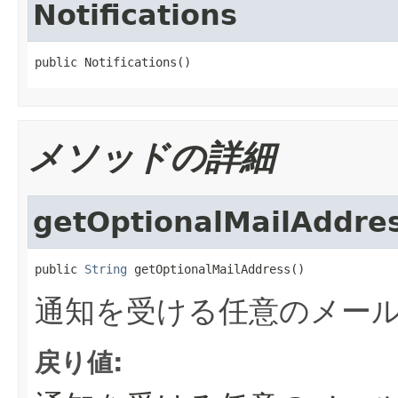
Notifications
public Notifications()
メソッドの詳細
getOptionalMailAddre
public 
String
 getOptionalMailAddress()
通知を受ける任意のメー
戻り値: