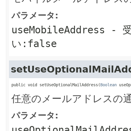
パラメータ:
useMobileAddress
- 受
い:false
setUseOptionalMailAd
public void setUseOptionalMailAddress(
Boolean
 useOp
任意のメールアドレスの
パラメータ:
useOptionalMailAddre