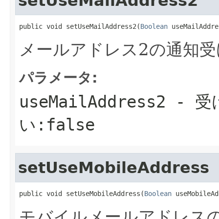
setUseMailAddress2
public void setUseMailAddress2(
Boolean
 useMailAddre
メールアドレス2の通知受
パラメータ:
useMailAddress2
- 受
い:false
setUseMobileAddress
public void setUseMobileAddress(
Boolean
 useMobileAd
モバイルメールアドレス