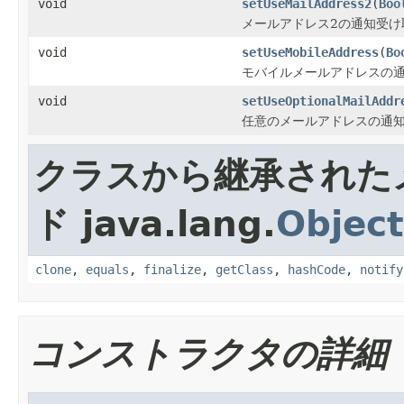
void
setUseMailAddress2
(
Boo
メールアドレス2の通知受け
void
setUseMobileAddress
(
Bo
モバイルメールアドレスの
void
setUseOptionalMailAddr
任意のメールアドレスの通
クラスから継承された
ド java.lang.
Object
clone
,
equals
,
finalize
,
getClass
,
hashCode
,
notify
コンストラクタの詳細