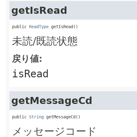
getIsRead
public 
ReadType
 getIsRead()
未読/既読状態
戻り値:
isRead
getMessageCd
public 
String
 getMessageCd()
メッセージコード