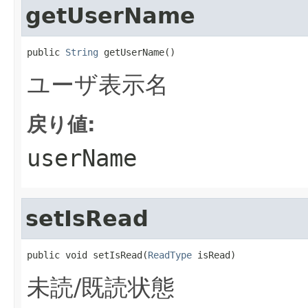
getUserName
public 
String
 getUserName()
ユーザ表示名
戻り値:
userName
setIsRead
public void setIsRead(
ReadType
 isRead)
未読/既読状態