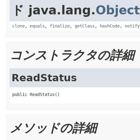
ド java.lang.
Object
clone
,
equals
,
finalize
,
getClass
,
hashCode
,
notify
コンストラクタの詳細
ReadStatus
public ReadStatus()
メソッドの詳細