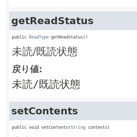
getReadStatus
public 
ReadType
 getReadStatus()
未読/既読状態
戻り値:
未読/既読状態
setContents
public void setContents(
String
 contents)