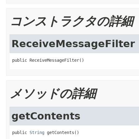
コンストラクタの詳細
ReceiveMessageFilter
public ReceiveMessageFilter()
メソッドの詳細
getContents
public 
String
 getContents()