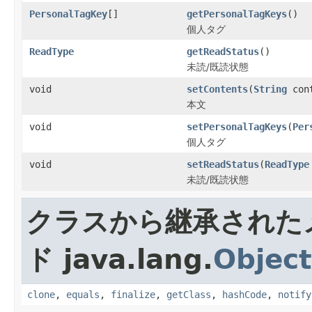
PersonalTagKey
[]
getPersonalTagKeys
()
個人タグ
ReadType
getReadStatus
()
未読/既読状態
void
setContents
(
String
cont
本文
void
setPersonalTagKeys
(
Per
個人タグ
void
setReadStatus
(
ReadType
未読/既読状態
クラスから継承された
ド java.lang.
Object
clone
,
equals
,
finalize
,
getClass
,
hashCode
,
notify