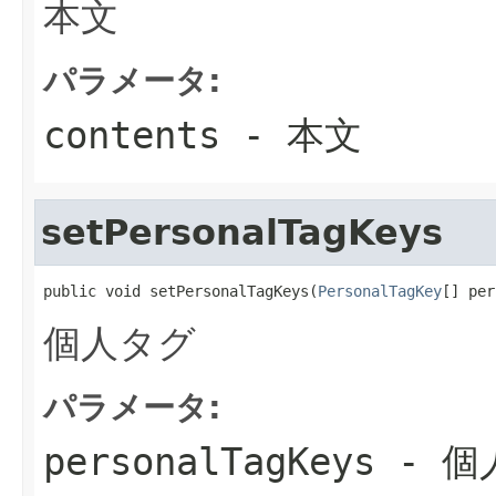
本文
パラメータ:
contents
- 本文
setPersonalTagKeys
public void setPersonalTagKeys(
PersonalTagKey
[] per
個人タグ
パラメータ:
personalTagKeys
- 個