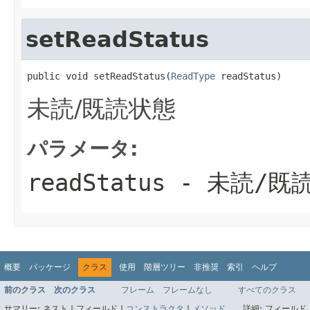
setReadStatus
public void setReadStatus(
ReadType
 readStatus)
未読/既読状態
パラメータ:
readStatus
- 未読/既
概要
パッケージ
クラス
使用
階層ツリー
非推奨
索引
ヘルプ
前のクラス
次のクラス
フレーム
フレームなし
すべてのクラス
サマリー:
ネスト |
フィールド |
コンストラクタ
|
メソッド
詳細:
フィールド 