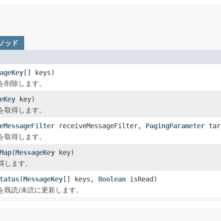
メソッド
ageKey
[] keys)
を削除します。
eKey
key)
を取得します。
eMessageFilter
receiveMessageFilter,
PagingParameter
tar
を取得します。
Map
(
MessageKey
key)
得します。
tatus
(
MessageKey
[] keys,
Boolean
isRead)
を既読/未読に更新します。