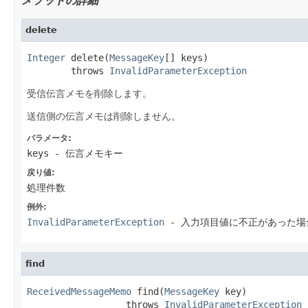
メソッドの詳細
delete
Integer
 delete(
MessageKey
[] keys)

        throws 
InvalidParameterException
受信伝言メモを削除します。
送信側の伝言メモは削除しません。
パラメータ:
keys
- 伝言メモキー
戻り値:
処理件数
例外:
InvalidParameterException
- 入力項目値に不正があった場
find
ReceivedMessageMemo
 find(
MessageKey
 key)

                  throws 
InvalidParameterException