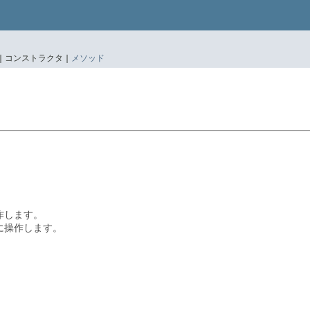
|
コンストラクタ |
メソッド
作します。
に操作します。