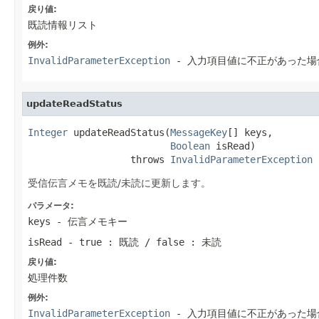
戻り値:
既読情報リスト
例外:
InvalidParameterException
- 入力項目値に不正があった場
updateReadStatus
Integer
 updateReadStatus(
MessageKey
[] keys,

Boolean
 isRead)

                  throws 
InvalidParameterException
受信伝言メモを既読/未読に更新します。
パラメータ:
keys
- 伝言メモキー
isRead
- true : 既読 / false : 未読
戻り値:
処理件数
例外:
InvalidParameterException
- 入力項目値に不正があった場