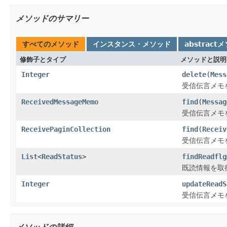
メソッドのサマリー
すべてのメソッド
インスタンス・メソッド
abstract
修飾子とタイプ
メソッドと説明
Integer
delete
(
Mess
受信伝言メモ
ReceivedMessageMemo
find
(
Messag
受信伝言メモ
ReceivePaginCollection
find
(
Receiv
受信伝言メモ
List
<
ReadStatus
>
findReadflg
既読情報を取
Integer
updateReadS
受信伝言メモ