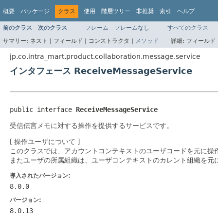
概要
パッケージ
クラス
使用
階層ツリー
非推奨
索引
ヘルプ
前のクラス
次のクラス
フレーム
フレームなし
すべてのクラス
サマリー:
ネスト |
フィールド |
コンストラクタ |
メソッド
詳細:
フィールド 
jp.co.intra_mart.product.collaboration.message.service
インタフェース ReceiveMessageService
public interface 
ReceiveMessageService
受信伝言メモに対する操作を提供するサービスです。
[ 操作ユーザについて ]
このクラスでは、アカウントコンテキストのユーザコードを元に操
またユーザの所属組織は、ユーザコンテキストのカレント組織を元
導入されたバージョン:
8.0.0
バージョン:
8.0.13