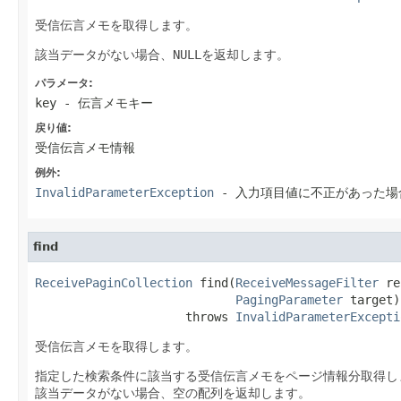
受信伝言メモを取得します。
該当データがない場合、
NULL
を返却します。
パラメータ:
key
- 伝言メモキー
戻り値:
受信伝言メモ情報
例外:
InvalidParameterException
- 入力項目値に不正があった場
find
ReceivePaginCollection
 find(
ReceiveMessageFilter
 re
PagingParameter
 target)

                     throws 
InvalidParameterExcepti
受信伝言メモを取得します。
指定した検索条件に該当する受信伝言メモをページ情報分取得し
該当データがない場合、空の配列を返却します。