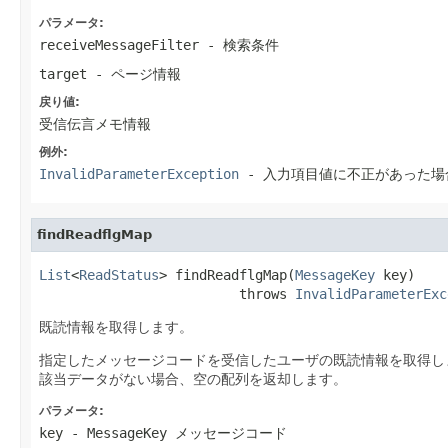
パラメータ:
receiveMessageFilter
- 検索条件
target
- ページ情報
戻り値:
受信伝言メモ情報
例外:
InvalidParameterException
- 入力項目値に不正があった場
findReadflgMap
List
<
ReadStatus
> findReadflgMap(
MessageKey
 key)

                         throws 
InvalidParameterExc
既読情報を取得します。
指定したメッセージコードを受信したユーザの既読情報を取得し
該当データがない場合、空の配列を返却します。
パラメータ:
key
- MessageKey メッセージコード