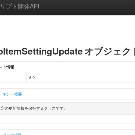
n スクリプト開発API
pItemSettingUpdate
オブジェク
ント情報
8.0.1
ーネント概要
設定の更新情報を保持するクラスです。
ェクトの構造