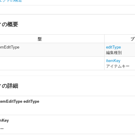
ィの概要
ar
 groupItemSettingUpdate 
=
{
    editType 
:
WorkspaceItemEditType
,
// 編集種別
    itemKey 
:
ItemKey
// アイテムキー
型
プ
emEditType
editType
編集種別
itemKey
アイテムキー
ィの詳細
temEditType
editType
emKey
キー