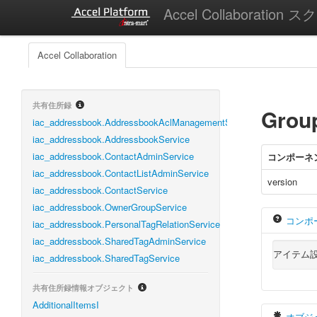
Accel Collaboratio
Accel Collaboration
共有住所録
Grou
iac_addressbook.AddressbookAclManagementService
iac_addressbook.AddressbookService
iac_addressbook.ContactAdminService
コンポーネ
iac_addressbook.ContactListAdminService
version
iac_addressbook.ContactService
iac_addressbook.OwnerGroupService
コンポ
iac_addressbook.PersonalTagRelationService
iac_addressbook.SharedTagAdminService
アイテム
iac_addressbook.SharedTagService
共有住所録情報オブジェクト
AdditionalItemsI
オブジ