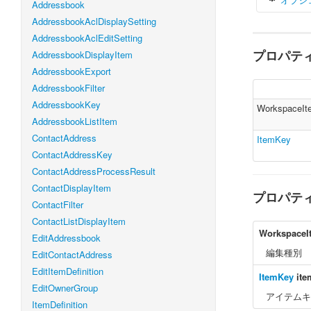
Addressbook
AddressbookAclDisplaySetting
AddressbookAclEditSetting
プロパテ
AddressbookDisplayItem
v
AddressbookExport
AddressbookFilter
}
AddressbookKey
WorkspaceIt
AddressbookListItem
ContactAddress
ItemKey
ContactAddressKey
ContactAddressProcessResult
ContactDisplayItem
プロパテ
ContactFilter
ContactListDisplayItem
WorkspaceI
EditAddressbook
編集種別
EditContactAddress
EditItemDefinition
ItemKey
it
EditOwnerGroup
アイテム
ItemDefinition