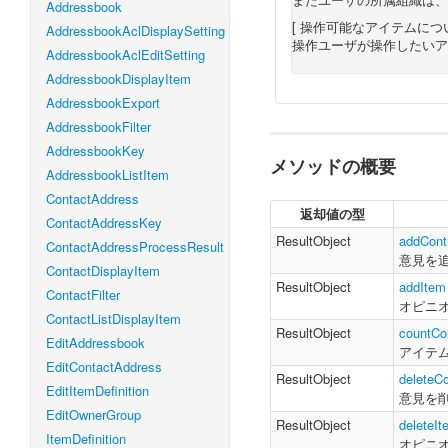
Addressbook
[ 操作可能なアイテムについ
AddressbookAclDisplaySetting
操作ユーザが操作したいア
AddressbookAclEditSetting
AddressbookDisplayItem
AddressbookExport
AddressbookFilter
AddressbookKey
メソッドの概要
AddressbookListItem
ContactAddress
返却値の型
ContactAddressKey
ResultObject
addCont
ContactAddressProcessResult
意見を
ContactDisplayItem
ResultObject
addItem
ContactFilter
オピニ
ContactListDisplayItem
ResultObject
countCon
EditAddressbook
アイテ
EditContactAddress
ResultObject
deleteCo
EditItemDefinition
意見を
EditOwnerGroup
ResultObject
deleteIt
ItemDefinition
オピニ