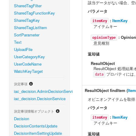
該当データがない場合、空
SharedTagFilter
パラメータ
SharedTagFunctionKey
SharedTagKey
:
ItemKey
itemKey
アイテムキー
SharedTagListItem
SortParameter
:
Opinion
opinionType
Text
意見種別
UploadFile
返却値
UserCategoryKey
ResultObject
UserCodeName
ResultObject 処理
WatchKeyTarget
プロパティには
data
決定事項
ResultObject
findItem
(
Ite
iac_decision.AdminDecisionService
iac_decision.DecisionService
オピニオンアイテムを取得
パラメータ
決定事項情報オブジェクト
:
ItemKey
itemKey
Decision
アイテムキー
DecisionContentsUpdate
DecisionItemSettingUpdate
返却値