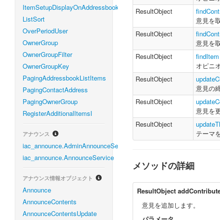
ItemSetupDisplayOnAddressbook
ResultObject
findCont
ListSort
意見を
OverPeriodUser
ResultObject
findCont
OwnerGroup
意見を
OwnerGroupFilter
ResultObject
findItem
オピニ
OwnerGroupKey
PagingAddressbookListItems
ResultObject
updateC
意見の
PagingContactAddress
PagingOwnerGroup
ResultObject
updateCo
意見を
RegisterAdditionalItemsI
ResultObject
update
テーマ
アナウンス
iac_announce.AdminAnnounceService
iac_announce.AnnounceService
メソッドの詳細
アナウンス情報オブジェクト
Announce
ResultObject
addContribut
AnnounceContents
意見を追加します。
AnnounceContentsUpdate
パラメータ