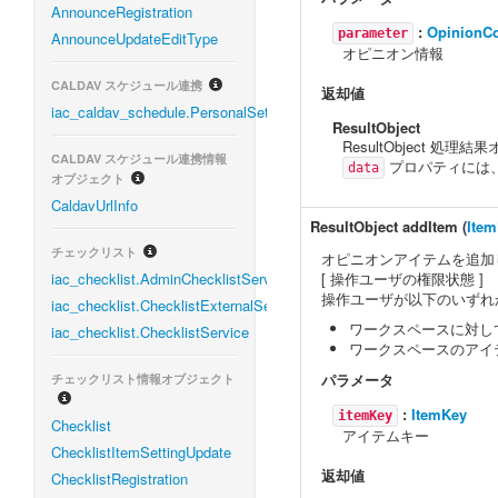
AnnounceRegistration
:
OpinionCo
parameter
AnnounceUpdateEditType
オピニオン情報
CALDAV スケジュール連携
返却値
iac_caldav_schedule.PersonalSettingService
ResultObject
ResultObject 処理
CALDAV スケジュール連携情報
プロパティには
data
オブジェクト
CaldavUrlInfo
ResultObject
addItem
(
Ite
チェックリスト
オピニオンアイテムを追加
iac_checklist.AdminChecklistService
[ 操作ユーザの権限状態 ]
操作ユーザが以下のいずれ
iac_checklist.ChecklistExternalService
ワークスペースに対し
iac_checklist.ChecklistService
ワークスペースのアイ
パラメータ
チェックリスト情報オブジェクト
:
ItemKey
itemKey
Checklist
アイテムキー
ChecklistItemSettingUpdate
返却値
ChecklistRegistration