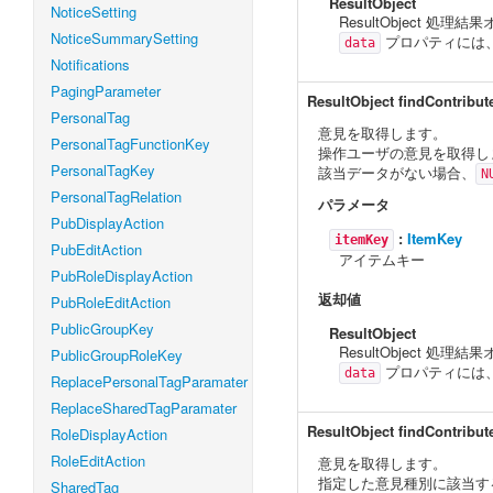
ResultObject
NoticeSetting
ResultObject 処理
NoticeSummarySetting
プロパティには、
data
Notifications
PagingParameter
ResultObject
findContribut
PersonalTag
意見を取得します。
PersonalTagFunctionKey
操作ユーザの意見を取得し
PersonalTagKey
該当データがない場合、
N
PersonalTagRelation
パラメータ
PubDisplayAction
:
ItemKey
itemKey
PubEditAction
アイテムキー
PubRoleDisplayAction
返却値
PubRoleEditAction
PublicGroupKey
ResultObject
ResultObject 処理
PublicGroupRoleKey
プロパティには
data
ReplacePersonalTagParamater
ReplaceSharedTagParamater
ResultObject
findContribut
RoleDisplayAction
RoleEditAction
意見を取得します。
指定した意見種別に該当す
SharedTag