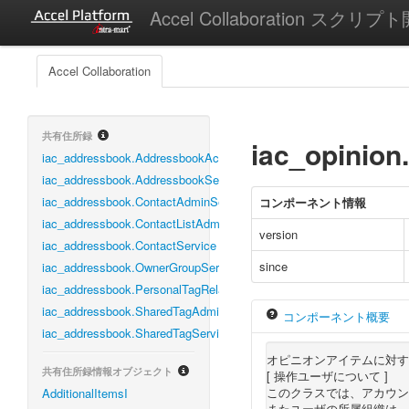
Accel Collaboration スクリプ
Accel Collaboration
共有住所録
iac_opinion
iac_addressbook.AddressbookAclManagementService
iac_addressbook.AddressbookService
iac_addressbook.ContactAdminService
コンポーネント情報
iac_addressbook.ContactListAdminService
version
iac_addressbook.ContactService
since
iac_addressbook.OwnerGroupService
iac_addressbook.PersonalTagRelationService
iac_addressbook.SharedTagAdminService
コンポーネント概要
iac_addressbook.SharedTagService
オピニオンアイテムに対す
共有住所録情報オブジェクト
[ 操作ユーザについて ]
このクラスでは、アカウン
AdditionalItemsI
またユーザの所属組織は、