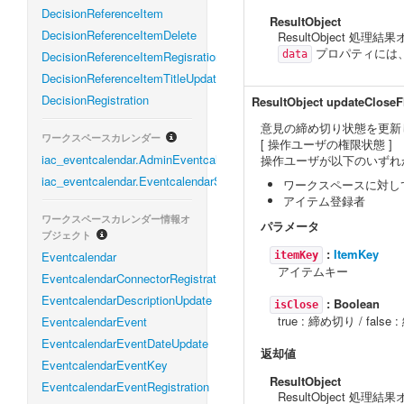
DecisionReferenceItem
ResultObject
DecisionReferenceItemDelete
ResultObject 処理
プロパティには
DecisionReferenceItemRegisration
data
DecisionReferenceItemTitleUpdate
DecisionRegistration
ResultObject
updateCloseF
意見の締め切り状態を更新
ワークスペースカレンダー
[ 操作ユーザの権限状態 ]
iac_eventcalendar.AdminEventcalendarService
操作ユーザが以下のいずれ
iac_eventcalendar.EventcalendarService
ワークスペースに対し
アイテム登録者
ワークスペースカレンダー情報オ
パラメータ
ブジェクト
:
ItemKey
Eventcalendar
itemKey
アイテムキー
EventcalendarConnectorRegistration
EventcalendarDescriptionUpdate
:
Boolean
isClose
true : 締め切り / fal
EventcalendarEvent
EventcalendarEventDateUpdate
返却値
EventcalendarEventKey
ResultObject
EventcalendarEventRegistration
ResultObject 処理