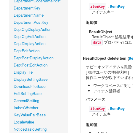
DepartmentCodeNamePost
:
ItemKey
itemKey
DepartmentKey
アイテムキー
DepartmentName
DepartmentPostKey
返却値
DeptCtgDisplayAction
ResultObject
DeptCtgEditAction
ResultObject 処理
プロパティには、
data
DeptDisplayAction
DeptEditAction
DeptPostDisplayAction
ResultObject
deleteItem
(
I
DeptPostEditAction
オピニオンアイテムを削除
DisplayFile
[ 操作ユーザの権限状態 ]
操作ユーザが以下のいずれ
DisplaySettingBase
ワークスペースに対し
DownloadFileBase
アイテム登録者
EditSettingBase
パラメータ
GeneralSetting
ImboxWatcher
:
ItemKey
itemKey
アイテムキー
KeyValuePairBase
LocaleValue
返却値
NoticeBasicSetting