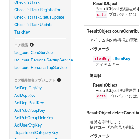
ChecklistTask
ResultObject
ResultObject 処理
ChecklistTaskRegistration
プロパティには
data
ChecklistTaskStatusUpdate
ChecklistTaskUpdate
ResultObject
countContrib
TaskKey
アイテム内の各異見の票数
コア機能
パラメータ
iac_core.CoreService
:
ItemKey
itemKey
iac_core.PersonalSettingService
アイテムキー
iac_core.PersonalTagService
返却値
コア機能情報オブジェクト
ResultObject
AclDeptCtgKey
ResultObject 処理
AclDeptKey
プロパティには
data
AclDeptPostKey
AclPubGroupKey
ResultObject
deleteContrib
AclPubGroupRoleKey
意見を削除します。
AclUserCtgKey
操作ユーザの意見を削除し
DepartmentCategoryKey
パラメータ