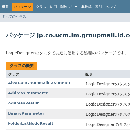
概要
パッケージ
クラス
使用
階層ツリー
非推奨
索引
ヘルプ
すべてのクラス
パッケージ jp.co.ucm.im.groupmail.ld
LogicDesignerのタスクで共通に使用する処理のパッケージです。
クラスの概要
クラス
説明
AbstractGroupmailParameter
LogicDesigne
AddressParameter
LogicDesignerのタス
AddressResult
LogicDesignerのタス
BinaryParameter
LogicDesignerのタス
FolderListNodeResult
LogicDesignerのタス