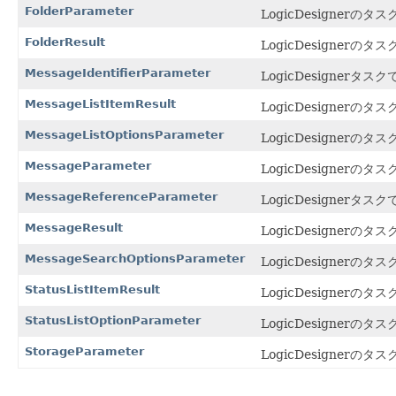
FolderParameter
LogicDesignerのタス
FolderResult
LogicDesignerのタス
MessageIdentifierParameter
LogicDesignerタスク
MessageListItemResult
LogicDesignerのタス
MessageListOptionsParameter
LogicDesignerのタス
MessageParameter
LogicDesignerのタス
MessageReferenceParameter
LogicDesignerタスク
MessageResult
LogicDesignerのタス
MessageSearchOptionsParameter
LogicDesignerのタス
StatusListItemResult
LogicDesignerのタス
StatusListOptionParameter
LogicDesignerのタス
StorageParameter
LogicDesignerのタス