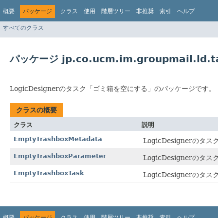
概要
パッケージ
クラス
使用
階層ツリー
非推奨
索引
ヘルプ
すべてのクラス
パッケージ jp.co.ucm.im.groupmail.ld.ta
LogicDesignerのタスク「ゴミ箱を空にする」のパッケージです。
クラスの概要
クラス
説明
EmptyTrashboxMetadata
LogicDesigne
EmptyTrashboxParameter
LogicDesigne
EmptyTrashboxTask
LogicDesigner
概要
パッケージ
クラス
使用
階層ツリー
非推奨
索引
ヘルプ