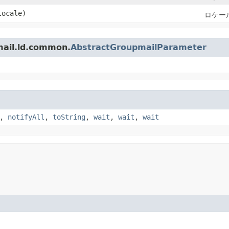
ocale)
ロケー
il.ld.common.
AbstractGroupmailParameter
,
notifyAll
,
toString
,
wait
,
wait
,
wait