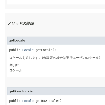
メソッドの詳細
getLocale
public
Locale
getLocale()
ロケールを返します。(未設定の場合は実行ユーザのロケール)
戻り値:
ロケール
getRawLocale
public
Locale
getRawLocale()