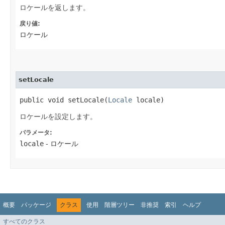
ロケールを返します。
戻り値:
ロケール
setLocale
public void setLocale​(
Locale
locale)
ロケールを設定します。
パラメータ:
locale
- ロケール
概要
パッケージ
クラス
使用
階層ツリー
非推奨
索引
ヘルプ
すべてのクラス