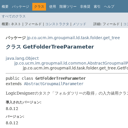
概要
パッケージ
クラス
使用
階層ツリー
非推奨
索引
ヘルプ
すべてのクラス
概要:
ネスト |
フィールド |
コンストラクタ
|
メソッド
詳細:
フィールド |
コ
パッケージ
jp.co.ucm.im.groupmail.ld.task.folder.get_tree
クラス GetFolderTreeParameter
java.lang.Object
jp.co.ucm.im.groupmail.ld.common.AbstractGroupmail
jp.co.ucm.im.groupmail.ld.task.folder.get_tree.Get
public class 
GetFolderTreeParameter
extends 
AbstractGroupmailParameter
LogicDesignerのタスク「フォルダツリーの取得」の入力値用ク
導入されたバージョン:
8.0.12
バージョン:
8.0.12