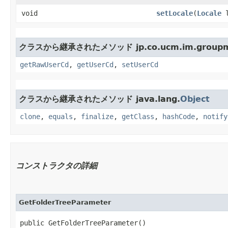
void
setLocale
​(
Locale
l
クラスから継承されたメソッド jp.co.ucm.im.groupma
getRawUserCd
,
getUserCd
,
setUserCd
クラスから継承されたメソッド java.lang.
Object
clone
,
equals
,
finalize
,
getClass
,
hashCode
,
notify
コンストラクタの詳細
GetFolderTreeParameter
public GetFolderTreeParameter()