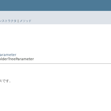
ンストラクタ
|
メソッド
Parameter
FolderTreeParameter
ラスです。