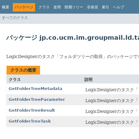
概要
パッケージ
クラス
使用
階層ツリー
非推奨
索引
ヘルプ
すべてのクラス
パッケージ jp.co.ucm.im.groupmail.ld.ta
LogicDesignerのタスク「フォルダツリーの取得」のパッケージで
クラスの概要
クラス
説明
GetFolderTreeMetadata
LogicDesignerの
GetFolderTreeParameter
LogicDesignerの
GetFolderTreeResult
LogicDesignerの
GetFolderTreeTask
LogicDesignerの