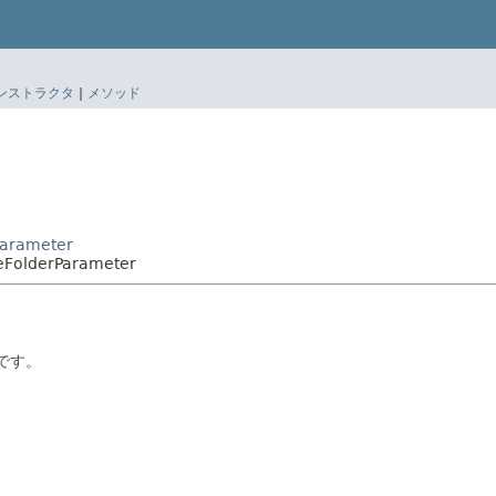
ンストラクタ
|
メソッド
Parameter
teFolderParameter
スです。