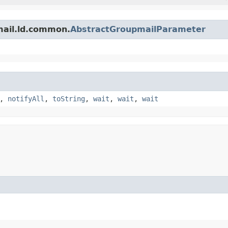
il.ld.common.
AbstractGroupmailParameter
,
notifyAll
,
toString
,
wait
,
wait
,
wait