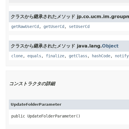
クラスから継承されたメソッド jp.co.ucm.im.groupma
getRawUserCd
,
getUserCd
,
setUserCd
クラスから継承されたメソッド java.lang.
Object
clone
,
equals
,
finalize
,
getClass
,
hashCode
,
notify
コンストラクタの詳細
UpdateFolderParameter
public UpdateFolderParameter()