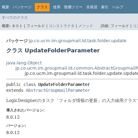
概要
パッケージ
クラス
使用
階層ツリー
非推奨
索引
ヘルプ
すべてのクラス
概要:
ネスト |
フィールド |
コンストラクタ
|
メソッド
詳細:
フィールド |
コ
パッケージ
jp.co.ucm.im.groupmail.ld.task.folder.update
クラス UpdateFolderParameter
java.lang.Object
jp.co.ucm.im.groupmail.ld.common.AbstractGroupmail
jp.co.ucm.im.groupmail.ld.task.folder.update.Upda
public class 
UpdateFolderParameter
extends 
AbstractGroupmailParameter
LogicDesignerのタスク「フォルダ情報の更新」の入力値用クラ
導入されたバージョン:
8.0.12
バージョン:
8.0.12