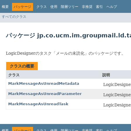
概要
パッケージ
クラス
使用
階層ツリー
非推奨
索引
ヘルプ
すべてのクラス
パッケージ jp.co.ucm.im.groupmail.ld.t
LogicDesignerのタスク「メールの未読化」のパッケージです。
クラスの概要
クラス
説明
MarkMessageAsUnreadMetadata
LogicDe
MarkMessageAsUnreadParameter
LogicDes
MarkMessageAsUnreadTask
LogicDes
概要
パッケージ
クラス
使用
階層ツリー
非推奨
索引
ヘルプ