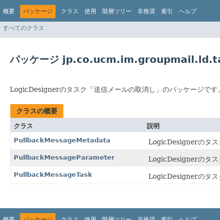
概要
パッケージ
クラス
使用
階層ツリー
非推奨
索引
ヘルプ
すべてのクラス
パッケージ jp.co.ucm.im.groupmail.ld.t
LogicDesignerのタスク「送信メールの取消し」のパッケージです
クラスの概要
クラス
説明
PullbackMessageMetadata
LogicDesigne
PullbackMessageParameter
LogicDesigne
PullbackMessageTask
LogicDesigne
概要
パッケージ
クラス
使用
階層ツリー
非推奨
索引
ヘルプ