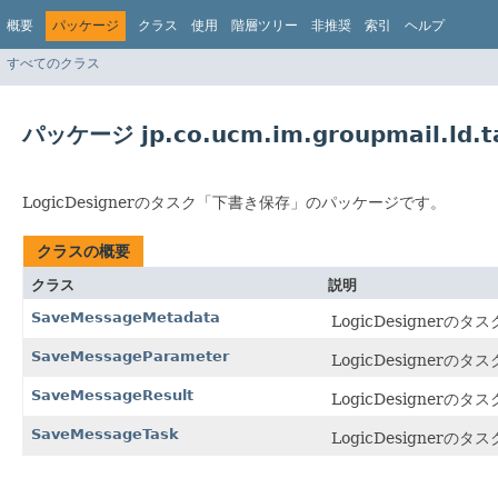
概要
パッケージ
クラス
使用
階層ツリー
非推奨
索引
ヘルプ
すべてのクラス
パッケージ jp.co.ucm.im.groupmail.ld.t
LogicDesignerのタスク「下書き保存」のパッケージです。
クラスの概要
クラス
説明
SaveMessageMetadata
LogicDesigne
SaveMessageParameter
LogicDesigne
SaveMessageResult
LogicDesigne
SaveMessageTask
LogicDesigne