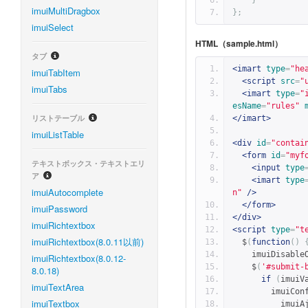
}
imuiMultiDragbox
};
imuiSelect
HTML（sample.html）
タブ
<imart
type
=
"he
imuiTabItem
<script
src
=
"
imuiTabs
<imart
type
=
"
esName
=
"rules"
リストテーブル
</imart>
imuiListTable
<div
id
=
"contai
<form
id
=
"myf
テキストボックス・テキストエリ
<input
type
ア
<imart
type
imuiAutocomplete
n"
/>
</form>
imuiPassword
</div>
imuiRichtextbox
<script
type
=
"t
imuiRichtextbox(8.0.11以前)
  $
(
function
()
    imuiDisabl
imuiRichtextbox(8.0.12-
    $
(
'#submit-
8.0.18)
if
(
imuiV
imuiTextArea
        imuiC
imuiTextbox
          