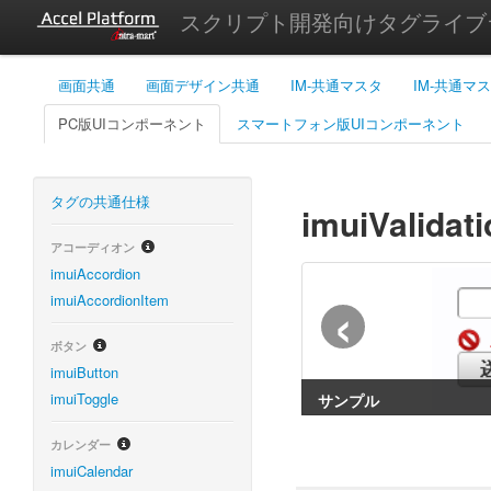
スクリプト開発向けタグライブ
画面共通
画面デザイン共通
IM-共通マスタ
IM-共通マ
PC版UIコンポーネント
スマートフォン版UIコンポーネント
タグの共通仕様
imuiValidat
アコーディオン
imuiAccordion
‹
imuiAccordionItem
ボタン
imuiButton
imuiToggle
サンプル
カレンダー
imuiCalendar