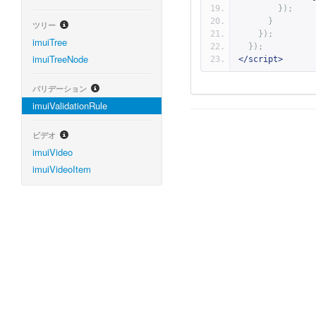
});
}
ツリー
});
imuiTree
});
imuiTreeNode
</script>
バリデーション
imuiValidationRule
ビデオ
imuiVideo
imuiVideoItem