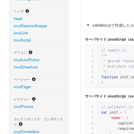
ヘッダ
head
validator.js
imuiSessionKeeper
imuiLink
サーバサイド JavaScript（sam
imuiScript
// sample.js
アイコン
/**
imuiIconPicker
 * @param re
imuiShowIcon
 * @validate va
 */
function
 init
(
r
ページャー
}
imuiPager
サーバサイド JavaScript（vali
ピクチャー
imuiPicture
// validator.js
var
 init 
=
{
'name'
:
{
セレクトボックス・コンボボック
        caption
ス
        require
imuiCombobox