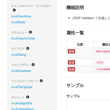
チェックボックス・ラジオボタン
機能説明
imuiCheckbox
JSSP Validato
imuiRadio
属性一覧
カラムビュー
imuiColumnView
注釈
属性
ダイアログ
必須
messages
imuiDialog
必須
rule
ドロップダウン
必須
rulesNam
imuiDropdown
ファイルアップロード
サンプル
imuiFileUpload
サンプル
ガジェット
imuiGadgetBar
imuiGadgetItem