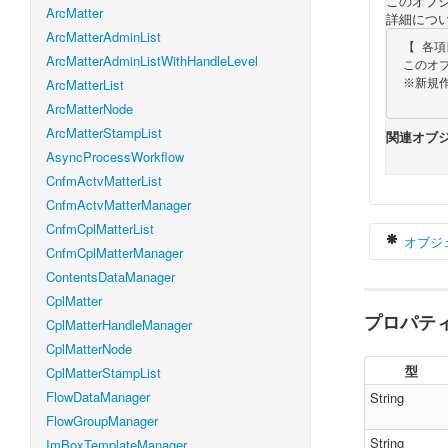
このオブジェ
ArcMatter
詳細について
ArcMatterAdminList
 【 各項目の必須／任意 】

ArcMatterAdminListWithHandleLevel
 このオブジェクトは値を取得する時にのみ使用しますので、全て任意項目となります。

ArcMatterList
 ※新規作成、更新、削除には使用しません。

ArcMatterNode
ArcMatterStampList
関連オブジ
AsyncProcessWorkflow
CnfmActvMatterList
CnfmActvMatterManager
CnfmCplMatterList
オブジ
CnfmCplMatterManager
ContentsDataManager
CplMatter
プロパテ
v
CplMatterHandleManager
CplMatterNode
型
CplMatterStampList
FlowDataManager
String
}
FlowGroupManager
String
ImBoxTemplateManager