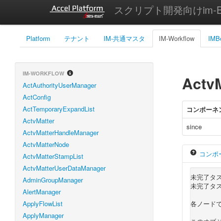
スクリプト開発向けim-Bi
Platform
テナント
IM-共通マスタ
IM-Workflow
IMB
IM-WORKFLOW
ActvM
ActAuthorityUserManager
ActConfig
ActTemporaryExpandList
コンポーネ
ActvMatter
since
ActvMatterHandleManager
ActvMatterNode
コンポ
ActvMatterStampList
ActvMatterUserDataManager
未完了タ
AdminGroupManager
未完了タス
AlertManager
ApplyFlowList
各ノード
ApplyManager