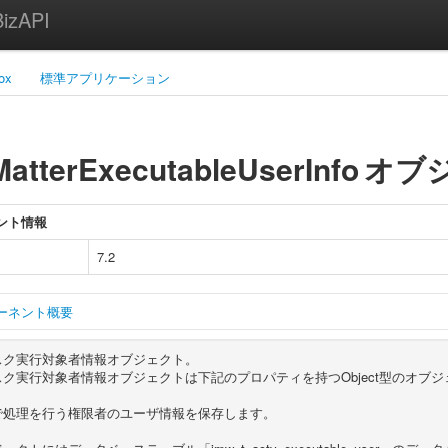
zAPI
ox
標準アプリケーション
atterExecutableUserInfo
オブ
ント情報
7.2
ーネント概要
スク実行対象者情報オブジェクト。
ク実行対象者情報オブジェクトは下記のプロパティを持つObject型のオブ
で処理を行う権限者のユーザ情報を保存します。