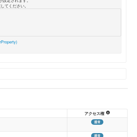
ータが設定されます。
」を参照してください。
Property)
コピー
アクセス権
実行不可）
通常
通常