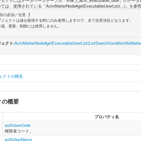
クトにはデータベーステーブル「imw_t_actv_executable_user」のデ
は、使用されている「ActvMatterNode#getExecutableUserList(...)
ェクト:
ActvMatterNode#getExecutableUserList(ListSearchConditionNoMatter
ェクトの構造
ィの概要
ar
 actvMatterExecutableUserInfo 
=
{
    authUserCode 
:
String
,
// 権限者コード。
    authUserName 
:
String
,
// 権限者名 。
プロパティ名
    invalidFlag 
:
String
,
// 無効フラグ。（0:タスク実行可 / 1:タスク
    nodeId 
:
String
// ノードID。
authUserCode
権限者コード。
authUserName