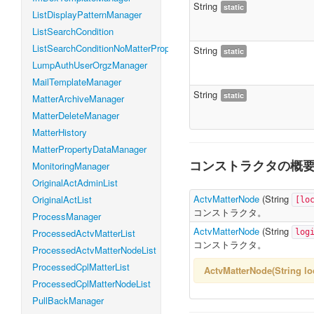
String
static
ListDisplayPatternManager
ListSearchCondition
ListSearchConditionNoMatterProperty
String
static
LumpAuthUserOrgzManager
MailTemplateManager
String
static
MatterArchiveManager
MatterDeleteManager
MatterHistory
MatterPropertyDataManager
コンストラクタの概
MonitoringManager
OriginalActAdminList
ActvMatterNode
(
String
OriginalActList
[lo
コンストラクタ。
ProcessManager
ActvMatterNode
(
String
ProcessedActvMatterList
log
コンストラクタ。
ProcessedActvMatterNodeList
ProcessedCplMatterList
ActvMatterNode(String
ProcessedCplMatterNodeList
PullBackManager