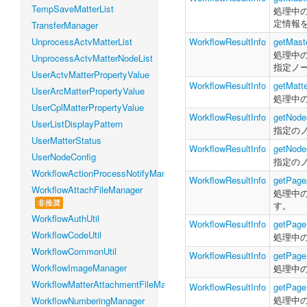
TempSaveMatterList
処理中
定情報
TransferManager
UnprocessActvMatterList
WorkflowResultInfo
getMast
処理中
UnprocessActvMatterNodeList
指定ノ
UserActvMatterPropertyValue
WorkflowResultInfo
getMatt
UserArcMatterPropertyValue
処理中
UserCplMatterPropertyValue
WorkflowResultInfo
getNode
UserListDisplayPattern
指定の
UserMatterStatus
WorkflowResultInfo
getNode
UserNodeConfig
指定の
WorkflowActionProcessNotifyManager
WorkflowResultInfo
getPage
WorkflowAttachFileManager
処理中
非推奨
す。
WorkflowAuthUtil
WorkflowResultInfo
getPage
WorkflowCodeUtil
処理中
WorkflowCommonUtil
WorkflowResultInfo
getPage
WorkflowImageManager
処理中
WorkflowMatterAttachmentFileManager
WorkflowResultInfo
getPage
処理中
WorkflowNumberingManager