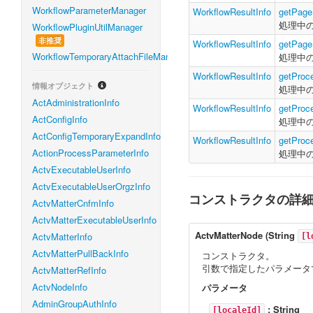
WorkflowParameterManager
WorkflowResultInfo
getPage
処理中
WorkflowPluginUtilManager
非推奨
WorkflowResultInfo
getPag
WorkflowTemporaryAttachFileManager
処理中
WorkflowResultInfo
getProc
情報オブジェクト
処理中
ActAdministrationInfo
WorkflowResultInfo
getProc
ActConfigInfo
処理中
ActConfigTemporaryExpandInfo
WorkflowResultInfo
getProce
ActionProcessParameterInfo
処理中
ActvExecutableUserInfo
ActvExecutableUserOrgzInfo
コンストラクタの詳
ActvMatterCnfmInfo
ActvMatterExecutableUserInfo
ActvMatterNode
(
String
ActvMatterInfo
[l
ActvMatterPullBackInfo
コンストラクタ。
引数で指定したパラメータ
ActvMatterRefInfo
ActvNodeInfo
パラメータ
AdminGroupAuthInfo
:
String
[localeId]