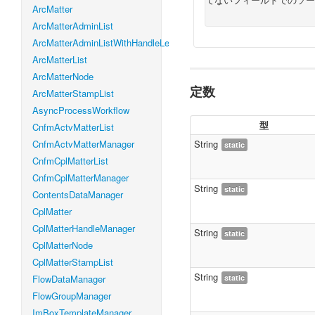
ArcMatter
ArcMatterAdminList
ArcMatterAdminListWithHandleLevel
ArcMatterList
ArcMatterNode
定数
ArcMatterStampList
AsyncProcessWorkflow
型
CnfmActvMatterList
CnfmActvMatterManager
String
static
CnfmCplMatterList
CnfmCplMatterManager
String
static
ContentsDataManager
CplMatter
CplMatterHandleManager
String
static
CplMatterNode
CplMatterStampList
String
FlowDataManager
static
FlowGroupManager
ImBoxTemplateManager