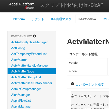
スクリプト開発向けim-BizAPI
Platform
テナント
IM-共通マスタ
IM-Workflow
IMB
IM-WORKFLOW
ActvMatter
ActAuthorityUserManager
ActConfig
ActTemporaryExpandList
コンポーネント情報
ActvMatter
version
ActvMatterHandleManager
since
ActvMatterNode
ActvMatterStampList
ActvMatterUserDataManager
コンポーネント概要
AdminGroupManager
AlertManager
案件（未完了）ノードマネ
ApplyFlowList
オブジェクトに定義されて
ApplyManager
てないフィールドでのソー