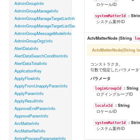
AdminGroupInfo
ロケールID
AdminGroupManageInfo
:
Stri
systemMatterId
AdminGroupManageTargetListInfo
システム案件ID
AdminGroupManageTargetListSearchConditionInfo
AdminGroupMessageModelInfo
ActvMatterNode
(
String
lo
AdminGroupOrgzInfo
AlertDataInfo
ActvMatterNode(String
AlertDataSearchConditionInfo
AlertDataTotalInfo
コンストラクタ。
引数で指定したパラメータ
ApplicationKey
ApplyFlowInfo
パラメータ
ApplyFromUnapplyParamInfo
:
String
loginGroupId
ApplyParamInfo
ログイングループID
ApplyResultInfo
:
String
localeId
ApproveEndParamInfo
ロケールID
ApproveParamInfo
:
Stri
ArcMatterInfo
systemMatterId
システム案件ID
ArcMatterRefInfo
ArriveProcessParameterInfo