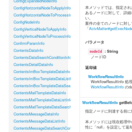
ConfigExpandedNodeInfo
本メソッドでは、指定され
ConfigHorizontalNodeToApplyInfo
あるノードに対して、詳細
ConfigHorizontalNodeToProcessInfo
い。
ConfigNodeInfo
案件の全てのノードに対し
「
ActvMatter#getExecNode
ConfigVerticalNodeToApplyInfo
ConfigVerticalNodeToProcessInfo
パラメータ
ConfirmParamInfo
ContentsDataInfo
:
String
nodeId
ノードID
ContentsDataSearchConditionInfo
ContentsDetailDataInfo
返却値
ContentsImBoxTemplateDataInfo
WorkflowResultInfo
ContentsImBoxTemplateDataListInfo
WorkflowResultIn
ContentsImBoxTemplateDataSearchConditionInfo
WorkflowResultInfo
のd
ContentsMailTemplateDataInfo
ContentsMailTemplateDataListInfo
WorkflowResultInfo
getBef
ContentsMailTemplateDataSearchConditionInfo
指定ノードに到達する前に
ContentsMessageDataInfo
ContentsMessageDataListInfo
本メソッドには現在処理中
性に「null」を設定して返
ContentsMessageDataSearchConditionInfo