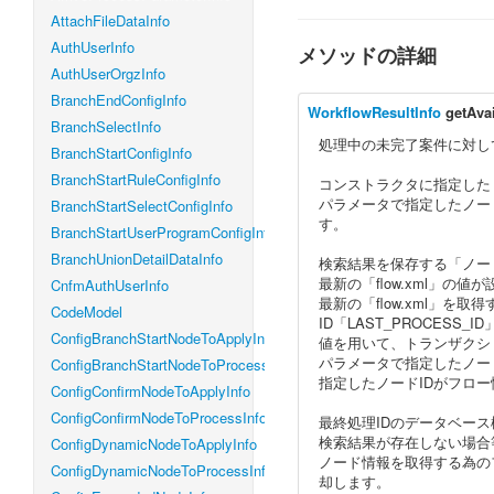
AttachFileDataInfo
AuthUserInfo
メソッドの詳細
AuthUserOrgzInfo
BranchEndConfigInfo
WorkflowResultInfo
getAva
BranchSelectInfo
処理中の未完了案件に対し
BranchStartConfigInfo
BranchStartRuleConfigInfo
コンストラクタに指定した「sys
パラメータで指定したノード
BranchStartSelectConfigInfo
す。
BranchStartUserProgramConfigInfo
BranchUnionDetailDataInfo
検索結果を保存する「ノー
最新の「flow.xml」の値
CnfmAuthUserInfo
最新の「flow.xml」を取得
CodeModel
ID「LAST_PROCESS_
ConfigBranchStartNodeToApplyInfo
値を用いて、トランザクシ
パラメータで指定したノー
ConfigBranchStartNodeToProcessInfo
指定したノードIDがフロー
ConfigConfirmNodeToApplyInfo
ConfigConfirmNodeToProcessInfo
最終処理IDのデータベー
検索結果が存在しない場合
ConfigDynamicNodeToApplyInfo
ノード情報を取得する為の
ConfigDynamicNodeToProcessInfo
却します。