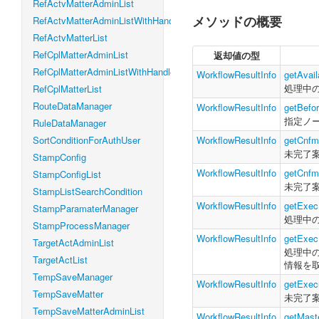
RefActvMatterAdminList
メソッドの概要
RefActvMatterAdminListWithHandleLevel
RefActvMatterList
RefCplMatterAdminList
返却値の型
RefCplMatterAdminListWithHandleLevel
WorkflowResultInfo
getAvai
処理中
RefCplMatterList
RouteDataManager
WorkflowResultInfo
getBefo
指定ノ
RuleDataManager
SortConditionForAuthUser
WorkflowResultInfo
getCnfm
未完了
StampConfig
WorkflowResultInfo
getCnfm
StampConfigList
未完了
StampListSearchCondition
WorkflowResultInfo
getExec
StampParamaterManager
処理中
StampProcessManager
WorkflowResultInfo
getExec
TargetActAdminList
処理中
TargetActList
情報を
TempSaveManager
WorkflowResultInfo
getExec
TempSaveMatter
未完了
TempSaveMatterAdminList
WorkflowResultInfo
getMast