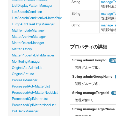
String
manageTa
ListDisplayPatternManager
管理対象
ListSearchCondition
String
manageTa
ListSearchConditionNoMatterProperty
管理対象
LumpAuthUserOrgzManager
String
manageTa
管理対象
MailTemplateManager
MatterArchiveManager
MatterDeleteManager
プロパティの詳細
MatterHistory
MatterPropertyDataManager
String
adminGroupId
通
MonitoringManager
管理グループID。
OriginalActAdminList
OriginalActList
String
adminGroupName
ProcessManager
管理グループ名。
ProcessedActvMatterList
ProcessedActvMatterNodeList
String
manageTargetId
ProcessedCplMatterList
管理対象ID。
ProcessedCplMatterNodeList
String
manageTargetName
PullBackManager