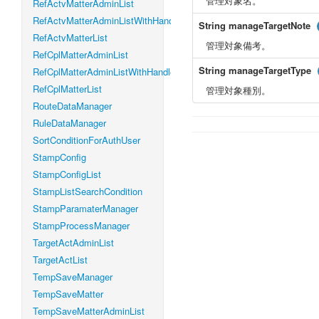
管理対象名。
RefActvMatterAdminList
RefActvMatterAdminListWithHandleLevel
String
manageTargetNote
RefActvMatterList
管理対象備考。
RefCplMatterAdminList
String
manageTargetType
RefCplMatterAdminListWithHandleLevel
RefCplMatterList
管理対象種別。
RouteDataManager
RuleDataManager
SortConditionForAuthUser
StampConfig
StampConfigList
StampListSearchCondition
StampParamaterManager
StampProcessManager
TargetActAdminList
TargetActList
TempSaveManager
TempSaveMatter
TempSaveMatterAdminList