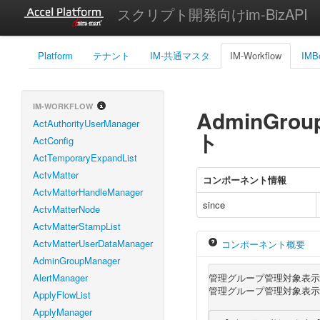
スクリプト開発向けim-BizAPI
Platform
テナント
IM-共通マスタ
IM-Workflow
IMB
IM-WORKFLOW
AdminGroup
ActAuthorityUserManager
ト
ActConfig
ActTemporaryExpandList
ActvMatter
コンポーネント情報
ActvMatterHandleManager
since
ActvMatterNode
ActvMatterStampList
ActvMatterUserDataManager
コンポーネント概要
AdminGroupManager
AlertManager
管理グループ管理対象表示
管理グループ管理対象表示
ApplyFlowList
ApplyManager