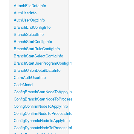
AttachFileDataInfo
AuthUserInfo
AuthUserOrgzInfo
BranchEndConfigInfo
BranchSelectInfo
BranchStartConfigInfo
BranchStartRuleConfigInfo
BranchStartSelectConfigInfo
BranchStartUserProgramConfigInfo
BranchUnionDetailDataInfo
CnfmAuthUserInfo
CodeModel
ConfigBranchStartNodeToApplyInfo
ConfigBranchStartNodeToProcessInfo
ConfigConfirmNodeToApplyInfo
ConfigConfirmNodeToProcessInfo
ConfigDynamicNodeToApplyInfo
ConfigDynamicNodeToProcessInfo