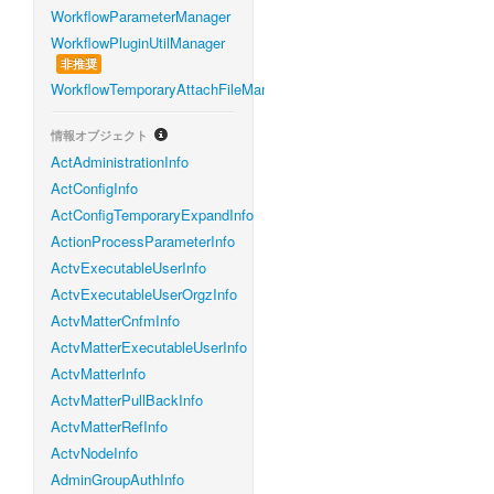
WorkflowParameterManager
WorkflowPluginUtilManager
非推奨
WorkflowTemporaryAttachFileManager
情報オブジェクト
ActAdministrationInfo
ActConfigInfo
ActConfigTemporaryExpandInfo
ActionProcessParameterInfo
ActvExecutableUserInfo
ActvExecutableUserOrgzInfo
ActvMatterCnfmInfo
ActvMatterExecutableUserInfo
ActvMatterInfo
ActvMatterPullBackInfo
ActvMatterRefInfo
ActvNodeInfo
AdminGroupAuthInfo