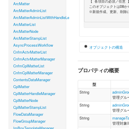
 【 各項目の必須／任意 】

ArcMatter
 このオブジェクトはDBから値を取得する時にのみ使用しますので、全て任意項目となります。

ArcMatterAdminList
 ※新規作成、更新、削除には使用しません。

ArcMatterAdminListWithHandleLevel
ArcMatterList
ArcMatterNode
ArcMatterStampList
AsyncProcessWorkflow
オブジェクトの構造
CnfmActvMatterList
CnfmActvMatterManager
CnfmCplMatterList
プロパティの概要
var
 adminGroup
CnfmCplMatterManager
    adminGroup
ContentsDataManager
    adminGrou
型
    manageTar
CplMatter
    manageTar
String
adminGro
CplMatterHandleManager
    manageTar
管理グルー
CplMatterNode
    manageTar
String
adminGr
}
CplMatterStampList
管理グル
FlowDataManager
String
manageTa
FlowGroupManager
管理対象I
ImBoxTemplateManager