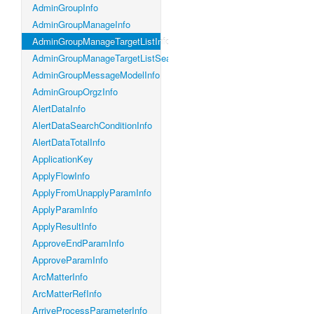
AdminGroupInfo
AdminGroupManageInfo
AdminGroupManageTargetListInfo
AdminGroupManageTargetListSearchConditionInfo
AdminGroupMessageModelInfo
AdminGroupOrgzInfo
AlertDataInfo
AlertDataSearchConditionInfo
AlertDataTotalInfo
ApplicationKey
ApplyFlowInfo
ApplyFromUnapplyParamInfo
ApplyParamInfo
ApplyResultInfo
ApproveEndParamInfo
ApproveParamInfo
ArcMatterInfo
ArcMatterRefInfo
ArriveProcessParameterInfo