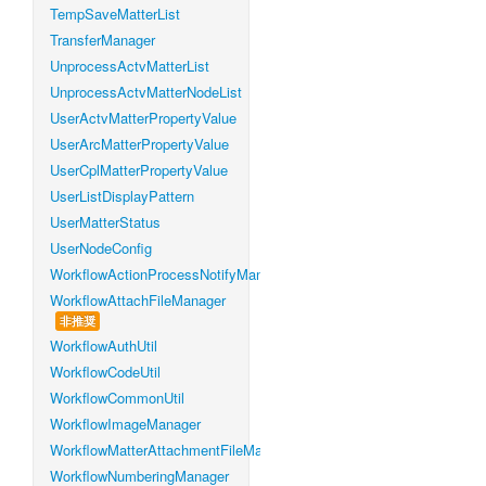
TempSaveMatterList
TransferManager
UnprocessActvMatterList
UnprocessActvMatterNodeList
UserActvMatterPropertyValue
UserArcMatterPropertyValue
UserCplMatterPropertyValue
UserListDisplayPattern
UserMatterStatus
UserNodeConfig
WorkflowActionProcessNotifyManager
WorkflowAttachFileManager
非推奨
WorkflowAuthUtil
WorkflowCodeUtil
WorkflowCommonUtil
WorkflowImageManager
WorkflowMatterAttachmentFileManager
WorkflowNumberingManager