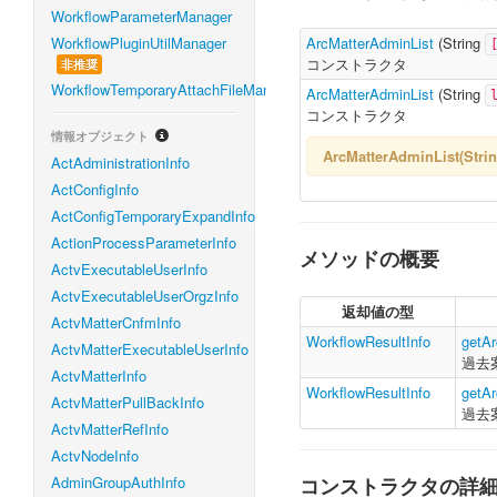
WorkflowParameterManager
WorkflowPluginUtilManager
ArcMatterAdminList
(
String
コンストラクタ
非推奨
WorkflowTemporaryAttachFileManager
ArcMatterAdminList
(
String
コンストラクタ
情報オブジェクト
ArcMatterAdminList(St
ActAdministrationInfo
ActConfigInfo
ActConfigTemporaryExpandInfo
ActionProcessParameterInfo
メソッドの概要
ActvExecutableUserInfo
ActvExecutableUserOrgzInfo
返却値の型
ActvMatterCnfmInfo
WorkflowResultInfo
getAr
ActvMatterExecutableUserInfo
過去
ActvMatterInfo
WorkflowResultInfo
getAr
ActvMatterPullBackInfo
過去
ActvMatterRefInfo
ActvNodeInfo
AdminGroupAuthInfo
コンストラクタの詳