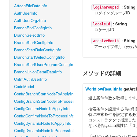
AttachFileDataInfo
:
String
loginGroupId
ログイングループID
AuthUserInfo
AuthUserOrgzInfo
:
String
localeId
BranchEndConfigInfo
ロケールID
BranchSelectInfo
:
String
archiveMonth
BranchStartConfigInfo
アーカイブ年月（yyyy
BranchStartRuleConfigInfo
BranchStartSelectConfigInfo
BranchStartUserProgramConfigInfo
BranchUnionDetailDataInfo
メソッドの詳細
CnfmAuthUserInfo
CodeModel
WorkflowResultInfo
getArc
ConfigBranchStartNodeToApplyInfo
過去案件件数を取得します
ConfigBranchStartNodeToProcessInfo
ConfigConfirmNodeToApplyInfo
検索条件を設定する為の引数
特に検索条件を設定する必
ConfigConfirmNodeToProcessInfo
コンストラクタで指定した「a
ConfigDynamicNodeToApplyInfo
ない場合はdata属性に「
ConfigDynamicNodeToProcessInfo
「wkfOpeAdmorC