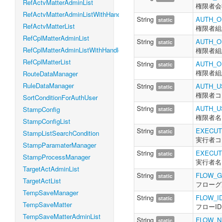
RefActvMatterAdminList
権限者会
RefActvMatterAdminListWithHandleLevel
String
AUTH_O
static
RefActvMatterList
権限者組
RefCplMatterAdminList
String
AUTH_
static
RefCplMatterAdminListWithHandleLevel
権限者組
RefCplMatterList
String
AUTH_O
static
権限者組
RouteDataManager
RuleDataManager
String
AUTH_U
static
権限者コ
SortConditionForAuthUser
String
AUTH_U
StampConfig
static
権限者名
StampConfigList
String
EXECUT
static
StampListSearchCondition
実行者コ
StampParamaterManager
String
EXECUT
static
StampProcessManager
実行者名
TargetActAdminList
String
FLOW_G
static
TargetActList
フローグ
TempSaveManager
String
FLOW_I
static
TempSaveMatter
フローID
TempSaveMatterAdminList
String
FLOW_
static