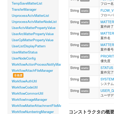
TempSaveMatterList
フロー名
TransferManager
String
FLOW_V
static
フローバ
UnprocessActvMatterList
UnprocessActvMatterNodeList
String
MATTER
static
案件終了日
UserActvMatterPropertyValue
String
MATTE
UserArcMatterPropertyValue
static
案件名
UserCplMatterPropertyValue
String
MATTE
static
UserListDisplayPattern
案件番号
UserMatterStatus
String
PRIORI
static
UserNodeConfig
優先度
WorkflowActionProcessNotifyManager
String
STATUS
static
WorkflowAttachFileManager
案件完了
非推奨
String
SYSTEM
static
WorkflowAuthUtil
システム
WorkflowCodeUtil
String
USER_D
static
WorkflowCommonUtil
ユーザデ
WorkflowImageManager
WorkflowMatterAttachmentFileManager
コンストラクタの概
WorkflowNumberingManager