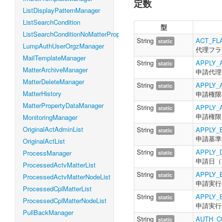
定数
ListDisplayPatternManager
ListSearchCondition
型
ListSearchConditionNoMatterProperty
String
ACT_FL
static
LumpAuthUserOrgzManager
代理フラ
MailTemplateManager
String
APPLY_
static
MatterArchiveManager
申請代理
MatterDeleteManager
String
APPLY_
static
MatterHistory
申請権限
MatterPropertyDataManager
String
APPLY_
static
申請権限
MonitoringManager
OriginalActAdminList
String
APPLY_
static
申請基準日
OriginalActList
String
APPLY_
ProcessManager
static
申請日（"
ProcessedActvMatterList
String
APPLY_
static
ProcessedActvMatterNodeList
申請実行
ProcessedCplMatterList
String
APPLY_
static
ProcessedCplMatterNodeList
申請実行
PullBackManager
String
AUTH_
static