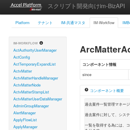
スクリプト開発向けim-BizAPI
Platform
テナント
IM-共通マスタ
IM-Workflow
IMB
IM-WORKFLOW
ArcMatterA
ActAuthorityUserManager
ActConfig
ActTemporaryExpandList
コンポーネント情報
ActvMatter
since
ActvMatterHandleManager
ActvMatterNode
コンポーネント概要
ActvMatterStampList
ActvMatterUserDataManager
過去案件一覧管理マネージ
AdminGroupManager
AlertManager
過去案件に対して、システ
ApplyFlowList
一覧を取得する為には、コンス
ApplyManager