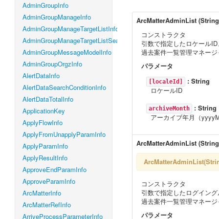
AdminGroupInfo
AdminGroupManageInfo
ArcMatterAdminList
(
String
AdminGroupManageTargetListInfo
コンストラクタ
AdminGroupManageTargetListSearchConditionInfo
引数で指定したロケールID
AdminGroupMessageModelInfo
過去案件一覧管理マネージ
AdminGroupOrgzInfo
パラメータ
AlertDataInfo
:
String
[localeId]
AlertDataSearchConditionInfo
ロケールID
AlertDataTotalInfo
:
String
archiveMonth
ApplicationKey
アーカイブ年月（yyyy
ApplyFlowInfo
ApplyFromUnapplyParamInfo
ArcMatterAdminList
(
String
ApplyParamInfo
ApplyResultInfo
ArcMatterAdminList(St
ApproveEndParamInfo
ApproveParamInfo
コンストラクタ
引数で指定したログイングル
ArcMatterInfo
過去案件一覧管理マネージ
ArcMatterRefInfo
パラメータ
ArriveProcessParameterInfo