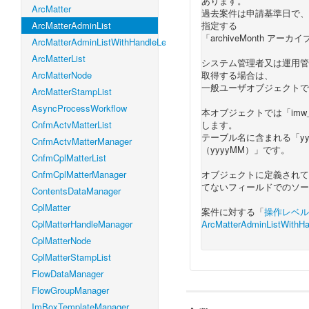
あります。
ArcMatter
過去案件は申請基準日で、
ArcMatterAdminList
指定する
「archiveMonth ア
ArcMatterAdminListWithHandleLevel
ArcMatterList
システム管理者又は運用管
ArcMatterNode
取得する場合は、
一般ユーザオブジェクトで
ArcMatterStampList
AsyncProcessWorkflow
本オブジェクトでは「imw
CnfmActvMatterList
します。
テーブル名に含まれる「yyy
CnfmActvMatterManager
（yyyyMM）」です。
CnfmCplMatterList
CnfmCplMatterManager
オブジェクトに定義されて
てないフィールドでのソー
ContentsDataManager
CplMatter
案件に対する「
操作レベル（h
CplMatterHandleManager
ArcMatterAdminListWithHa
CplMatterNode
CplMatterStampList
FlowDataManager
FlowGroupManager
ImBoxTemplateManager