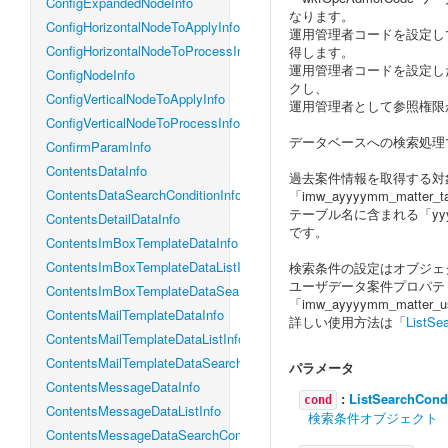
ConfigExpandedNodeInfo
なります。
ConfigHorizontalNodeToApplyInfo
運用管理者コードを設定し
ConfigHorizontalNodeToProcessInfo
得します。
運用管理者コードを設定し
ConfigNodeInfo
クし、
ConfigVerticalNodeToApplyInfo
運用管理者として参照権限
ConfigVerticalNodeToProcessInfo
データベースへの検索処理
ConfirmParamInfo
ContentsDataInfo
過去案件情報を取得する対象テーブル
ContentsDataSearchConditionInfo
「imw_ayyyymm_matter
テーブル名に含まれる「yyy
ContentsDetailDataInfo
です。
ContentsImBoxTemplateDataInfo
ContentsImBoxTemplateDataListInfo
検索条件の設定はオブジェ
ユーザデータ案件プロパテ
ContentsImBoxTemplateDataSearchConditionInfo
「imw_ayyyymm_matter
ContentsMailTemplateDataInfo
詳しい使用方法は「
ListSe
ContentsMailTemplateDataListInfo
ContentsMailTemplateDataSearchConditionInfo
パラメータ
ContentsMessageDataInfo
:
ListSearchCond
cond
ContentsMessageDataListInfo
検索条件オブジェクト
ContentsMessageDataSearchConditionInfo