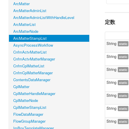
ArcMatter
ArcMatterAdminList
ArcMatterAdminListWithHandleLevel
定数
ArcMatterList
ArcMatterNode
ArcMatterStampList
String
static
AsyncProcessWorkflow
CnfmActvMatterList
String
static
CnfmActvMatterManager
CnfmCplMatterList
String
static
CnfmCplMatterManager
ContentsDataManager
String
static
CplMatter
CplMatterHandleManager
String
static
CplMatterNode
CplMatterStampList
String
static
FlowDataManager
FlowGroupManager
String
static
ImBoxTemplateManager