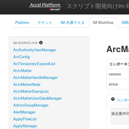
スクリプト開発向けim-Bi
Platform
テナント
IM-共通マスタ
IM-Workflow
IMB
IM-WORKFLOW
ArcM
ActAuthorityUserManager
ActConfig
ActTemporaryExpandList
コンポーネ
ActvMatter
version
ActvMatterHandleManager
since
ActvMatterNode
ActvMatterStampList
ActvMatterUserDataManager
コンポ
AdminGroupManager
AlertManager
過去案件
ApplyFlowList
ApplyManager