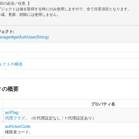
ェクト:
nager#getAuthUser(String)
ェクトの構造
ィの概要
ar
 authUserInfo 
=
{
    actFlag 
:
String
,
// 代理フラグ。（0:代理設定なし / 1:代理設定あり
    authUserCode 
:
String
,
// 権限者コード。
プロパティ名
    authUserName 
:
String
// 権限者名。
actFlag
代理フラグ
。（0:代理設定なし / 1:代理設定あり）
authUserCode
権限者コード。