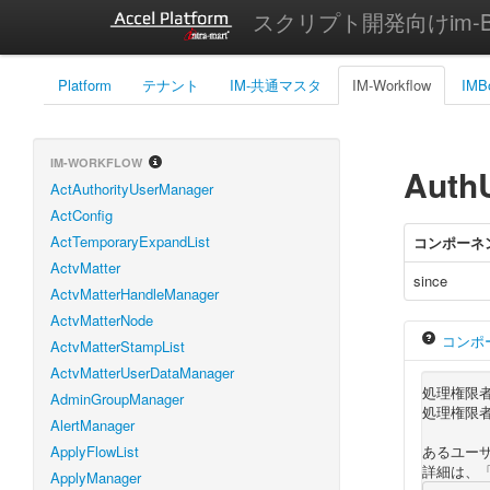
スクリプト開発向けim-Bi
Platform
テナント
IM-共通マスタ
IM-Workflow
IMB
IM-WORKFLOW
Auth
ActAuthorityUserManager
ActConfig
ActTemporaryExpandList
コンポーネ
ActvMatter
since
ActvMatterHandleManager
ActvMatterNode
コンポ
ActvMatterStampList
ActvMatterUserDataManager
処理権限
AdminGroupManager
処理権限者
AlertManager
ApplyFlowList
あるユー
詳細は、
ApplyManager