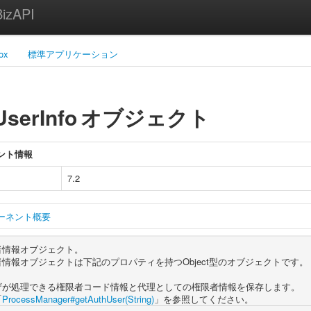
zAPI
ox
標準アプリケーション
UserInfo
オブジェクト
ント情報
7.2
ーネント概要
者情報オブジェクト。
情報オブジェクトは下記のプロパティを持つObject型のオブジェクトです。
ザが処理できる権限者コード情報と代理としての権限者情報を保存します。
「
ProcessManager#getAuthUser(String)
」を参照してください。