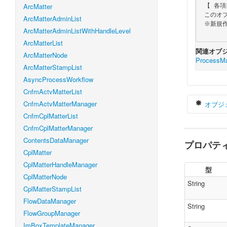
ArcMatter
 【 各項目の必須／任意 】

 このオブジェクトは値を取得する時にのみ使用しますので、全て任意項目となります。

ArcMatterAdminList
 ※新規作成、更新、削除には使用しません。

ArcMatterAdminListWithHandleLevel
ArcMatterList
関連オブジ
ArcMatterNode
ProcessMa
ArcMatterStampList
AsyncProcessWorkflow
CnfmActvMatterList
CnfmActvMatterManager
オブジ
CnfmCplMatterList
CnfmCplMatterManager
ContentsDataManager
プロパテ
v
CplMatter
CplMatterHandleManager
型
CplMatterNode
}
String
CplMatterStampList
FlowDataManager
String
FlowGroupManager
ImBoxTemplateManager