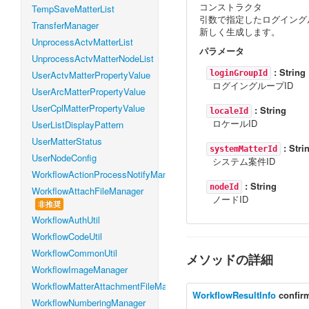
コンストラクタ
TempSaveMatterList
引数で指定したログイングル
TransferManager
新しく生成します。
UnprocessActvMatterList
パラメータ
UnprocessActvMatterNodeList
:
String
UserActvMatterPropertyValue
loginGroupId
ログイングループID
UserArcMatterPropertyValue
UserCplMatterPropertyValue
:
String
localeId
ロケールID
UserListDisplayPattern
UserMatterStatus
:
Stri
systemMatterId
UserNodeConfig
システム案件ID
WorkflowActionProcessNotifyManager
:
String
nodeId
WorkflowAttachFileManager
ノードID
非推奨
WorkflowAuthUtil
WorkflowCodeUtil
WorkflowCommonUtil
メソッドの詳細
WorkflowImageManager
WorkflowMatterAttachmentFileManager
WorkflowResultInfo
confir
WorkflowNumberingManager