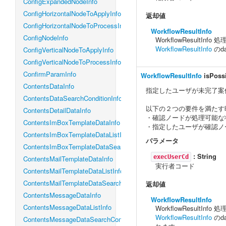
ConfigExpandedNodeInfo
ConfigHorizontalNodeToApplyInfo
返却値
ConfigHorizontalNodeToProcessInfo
WorkflowResultInfo
ConfigNodeInfo
WorkflowResultIn
WorkflowResultInfo
のd
ConfigVerticalNodeToApplyInfo
ConfigVerticalNodeToProcessInfo
ConfirmParamInfo
WorkflowResultInfo
isPoss
ContentsDataInfo
指定したユーザが未完了案
ContentsDataSearchConditionInfo
以下の２つの要件を満たす時
ContentsDetailDataInfo
・確認ノードが処理可能な
ContentsImBoxTemplateDataInfo
・指定したユーザが確認ノ
ContentsImBoxTemplateDataListInfo
パラメータ
ContentsImBoxTemplateDataSearchConditionInfo
:
String
execUserCd
ContentsMailTemplateDataInfo
実行者コード
ContentsMailTemplateDataListInfo
ContentsMailTemplateDataSearchConditionInfo
返却値
ContentsMessageDataInfo
WorkflowResultInfo
ContentsMessageDataListInfo
WorkflowResultIn
WorkflowResultInfo
のda
ContentsMessageDataSearchConditionInfo