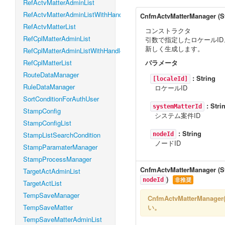
RefActvMatterAdminList
RefActvMatterAdminListWithHandleLevel
CnfmActvMatterManager
(
S
RefActvMatterList
コンストラクタ
RefCplMatterAdminList
引数で指定したロケールID
新しく生成します。
RefCplMatterAdminListWithHandleLevel
RefCplMatterList
パラメータ
RouteDataManager
:
String
[localeId]
RuleDataManager
ロケールID
SortConditionForAuthUser
:
Stri
systemMatterId
StampConfig
システム案件ID
StampConfigList
:
String
StampListSearchCondition
nodeId
ノードID
StampParamaterManager
StampProcessManager
CnfmActvMatterManager
(
S
TargetActAdminList
)
非推奨
nodeId
TargetActList
TempSaveManager
CnfmActvMatterManager(
TempSaveMatter
い。
TempSaveMatterAdminList