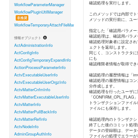
確認処理を実行します。
WorkflowParameterManager
WorkflowPluginUtilManager
このメソッドでは内部でト
非推奨
メソッドの実行前に、ユー
WorkflowTemporaryAttachFileManager
指定した「確認用パラメー
確認処理は、確認用パラメ
情報オブジェクト
確認処理対象者に設定され
ActAdministrationInfo
ェクトを返却します。
ActConfigInfo
同じく、コンストラクタに
にも
ActConfigTemporaryExpandInfo
確認権限者情報が取得でき
ActionProcessParameterInfo
ActvExecutableUserInfo
確認処理の履歴情報は「imw
確認処理の履歴情報はコン
ActvExecutableUserOrgzInfo
分作成します。
ActvMatterCnfmInfo
確認処理を行ったユーザに対して
ActvMatterExecutableUserInfo
「CONFIRM_CPL_FL
トランザクションファイル
ActvMatterInfo
ァイルにも保存します。
ActvMatterPullBackInfo
ActvMatterRefInfo
確認処理内のトランザクシ
終了した後のコミット処理
ActvNodeInfo
データの登録順は、データ
AdminGroupAuthInfo
ファイルの処理でエラーが