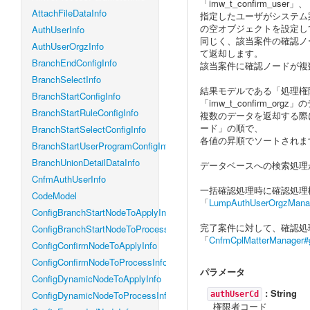
「imw_t_confirm_u
AttachFileDataInfo
指定したユーザがシステム案
の空オブジェクトを設定し
AuthUserInfo
同じく、該当案件の確認ノ
AuthUserOrgzInfo
て返却します。
BranchEndConfigInfo
該当案件に確認ノードが複
BranchSelectInfo
結果モデルである「処理権限者
BranchStartConfigInfo
「imw_t_confirm_or
BranchStartRuleConfigInfo
複数のデータを返却する際
ード」の順で、
BranchStartSelectConfigInfo
各値の昇順でソートされま
BranchStartUserProgramConfigInfo
BranchUnionDetailDataInfo
データベースへの検索処理
CnfmAuthUserInfo
一括確認処理時に確認処理
CodeModel
「
LumpAuthUserOrgzManag
ConfigBranchStartNodeToApplyInfo
完了案件に対して、確認処
ConfigBranchStartNodeToProcessInfo
「
CnfmCplMatterManager#g
ConfigConfirmNodeToApplyInfo
ConfigConfirmNodeToProcessInfo
パラメータ
ConfigDynamicNodeToApplyInfo
:
String
ConfigDynamicNodeToProcessInfo
authUserCd
権限者コード