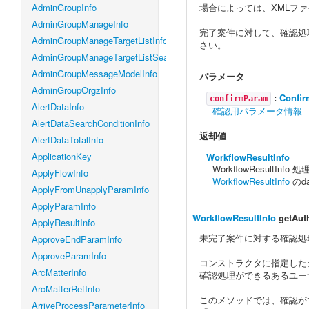
AdminGroupInfo
場合によっては、XMLフ
AdminGroupManageInfo
完了案件に対して、確認処
AdminGroupManageTargetListInfo
さい。
AdminGroupManageTargetListSearchConditionInfo
AdminGroupMessageModelInfo
パラメータ
AdminGroupOrgzInfo
:
Confir
confirmParam
AlertDataInfo
確認用パラメータ情報
AlertDataSearchConditionInfo
返却値
AlertDataTotalInfo
ApplicationKey
WorkflowResultInfo
WorkflowResultIn
ApplyFlowInfo
WorkflowResultInfo
のd
ApplyFromUnapplyParamInfo
ApplyParamInfo
WorkflowResultInfo
getAut
ApplyResultInfo
未完了案件に対する確認処
ApproveEndParamInfo
ApproveParamInfo
コンストラクタに指定した
ArcMatterInfo
確認処理ができるあるユー
ArcMatterRefInfo
このメソッドでは、確認が
ArriveProcessParameterInfo