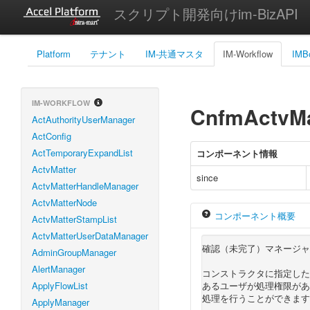
スクリプト開発向けim-BizAPI
Platform
テナント
IM-共通マスタ
IM-Workflow
IMB
IM-WORKFLOW
CnfmActvMa
ActAuthorityUserManager
ActConfig
ActTemporaryExpandList
コンポーネント情報
ActvMatter
since
ActvMatterHandleManager
ActvMatterNode
コンポーネント概要
ActvMatterStampList
ActvMatterUserDataManager
確認（未完了）マネージャ
AdminGroupManager
AlertManager
コンストラクタに指定した
ApplyFlowList
あるユーザが処理権限があ
処理を行うことができます
ApplyManager