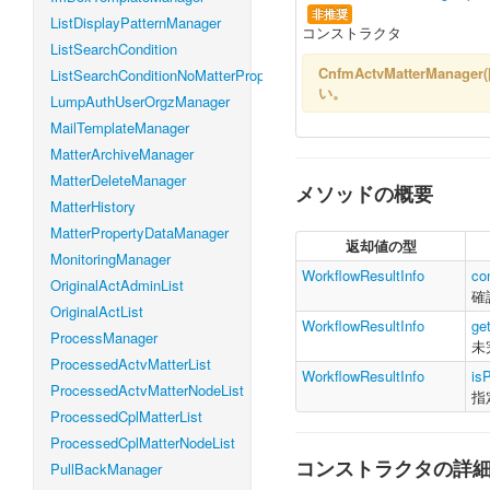
非推奨
ListDisplayPatternManager
コンストラクタ
ListSearchCondition
CnfmActvMatterManager(
ListSearchConditionNoMatterProperty
い。
LumpAuthUserOrgzManager
MailTemplateManager
MatterArchiveManager
MatterDeleteManager
メソッドの概要
MatterHistory
MatterPropertyDataManager
返却値の型
MonitoringManager
WorkflowResultInfo
co
OriginalActAdminList
確
OriginalActList
WorkflowResultInfo
ge
ProcessManager
未
ProcessedActvMatterList
WorkflowResultInfo
is
ProcessedActvMatterNodeList
指
ProcessedCplMatterList
ProcessedCplMatterNodeList
コンストラクタの詳
PullBackManager