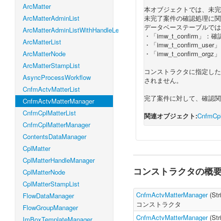
ArcMatter
本オブジェクトでは、未完
ArcMatterAdminList
未完了案件の確認処理に関
データベーステーブルでは
ArcMatterAdminListWithHandleLevel
・「imw_t_confirm」
ArcMatterList
・「imw_t_confirm_
ArcMatterNode
・「imw_t_confirm_
ArcMatterStampList
コンストラクタに指定した
AsyncProcessWorkflow
されません。
CnfmActvMatterList
完了案件に対して、確認関
CnfmActvMatterManager
CnfmCplMatterList
関連オブジェクト:
CnfmCpl
CnfmCplMatterManager
ContentsDataManager
CplMatter
CplMatterHandleManager
コンストラクタの概
CplMatterNode
CplMatterStampList
CnfmActvMatterManager
(
Str
FlowDataManager
コンストラクタ
FlowGroupManager
CnfmActvMatterManager
(
Str
ImBoxTemplateManager