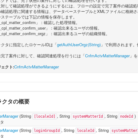
ェクトでは、完了状態の案件に対しての確認処理を行います。
に対して確認処理ができるようにするには、フローの設定で完了案件の確認処
の確認処理に関連する情報は、データベーステーブルとXMLファイルに格納さ
ーステーブルでは下記の情報を保存します。
_cpl_matter_confirm」：確認した処理情報。
_cpl_matter_confirm_user」：確認出来るユーザの情報。
t_cpl_matter_confirm_orgz」：確認出来るユーザの組織情報。
ラクタに指定したロケールIDは「
getAuthUserOrgz(String)
」で利用されます。
未完了案件に対して、確認関連処理を行うには「
CnfmActvMatterManager
」を
ェクト:
CnfmActvMatterManager
ラクタの概要
erManager
(
String
,
String
,
String
)
[localeId]
systemMatterId
nodeId
クタ
erManager
(
String
,
String
,
String
loginGroupId
localeId
systemMatter
クタ