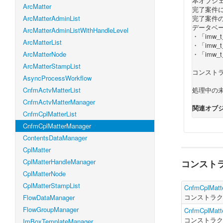
本オブジ
ArcMatter
完了案件
ArcMatterAdminList
完了案件
データベ
ArcMatterAdminListWithHandleLevel
・「imw_t
ArcMatterList
・「imw_t
ArcMatterNode
・「imw_
ArcMatterStampList
コンスト
AsyncProcessWorkflow
CnfmActvMatterList
処理中の
CnfmActvMatterManager
関連オブジ
CnfmCplMatterList
CnfmCplMatterManager
ContentsDataManager
CplMatter
CplMatterHandleManager
コンスト
CplMatterNode
CplMatterStampList
CnfmCplMatt
コンストラ
FlowDataManager
FlowGroupManager
CnfmCplMatt
コンストラ
ImBoxTemplateManager