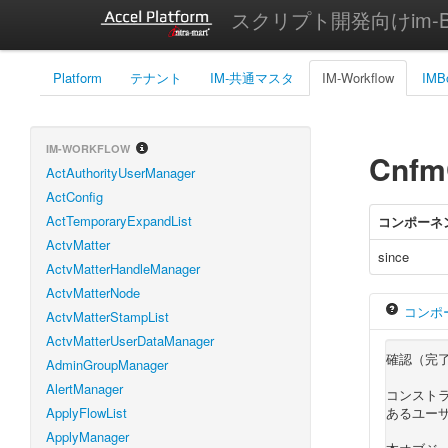
スクリプト開発向けim-Bi
Platform
テナント
IM-共通マスタ
IM-Workflow
IMB
IM-WORKFLOW
Cnfm
ActAuthorityUserManager
ActConfig
ActTemporaryExpandList
コンポーネ
ActvMatter
since
ActvMatterHandleManager
ActvMatterNode
コンポ
ActvMatterStampList
ActvMatterUserDataManager
確認（完
AdminGroupManager
AlertManager
コンスト
ApplyFlowList
あるユー
ApplyManager