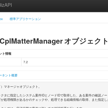
zAPI
ox
標準アプリケーション
CplMatterManager
オブジェク
ント情報
7.2
ーネント概要
了）マネージャオブジェクト。
ラクタに指定したシステム案件IDとノードIDで取得した、ある案件の確認ノ
ザが処理権限があるかのチェックや、処理できる組織情報の取得、また指定し