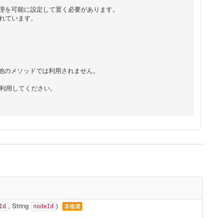
理を可能に設定して置く必要があります。
れています。
他のメソッドでは利用されません。
利用してください。
,
String
)
非推奨
Id
nodeId