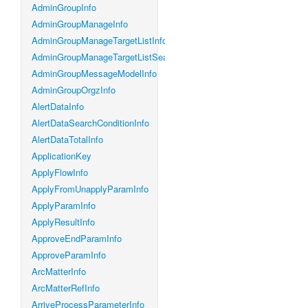
AdminGroupInfo
AdminGroupManageInfo
AdminGroupManageTargetListInfo
AdminGroupManageTargetListSearchConditionInfo
AdminGroupMessageModelInfo
AdminGroupOrgzInfo
AlertDataInfo
AlertDataSearchConditionInfo
AlertDataTotalInfo
ApplicationKey
ApplyFlowInfo
ApplyFromUnapplyParamInfo
ApplyParamInfo
ApplyResultInfo
ApproveEndParamInfo
ApproveParamInfo
ArcMatterInfo
ArcMatterRefInfo
ArriveProcessParameterInfo