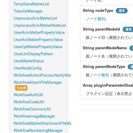
TempSaveMatterList
String
nodeType
TransferManager
通常
UnprocessActvMatterList
ノード種別
。
UnprocessActvMatterNodeList
String
parentNodeId
通常
UserActvMatterPropertyValue
親ノードID（展開されて
UserArcMatterPropertyValue
UserCplMatterPropertyValue
String
parentNodeName
UserListDisplayPattern
親ノード名（展開されてい
UserMatterStatus
String
parentNodeType
UserNodeConfig
親
ノード種別
（展開されて
WorkflowActionProcessNotifyManager
WorkflowAttachFileManager
Array
pluginParameterDisa
非推奨
プラグイン設定（表示禁止
WorkflowAuthUtil
WorkflowCodeUtil
WorkflowCommonUtil
WorkflowImageManager
WorkflowMatterAttachmentFileManager
WorkflowNumberingManager