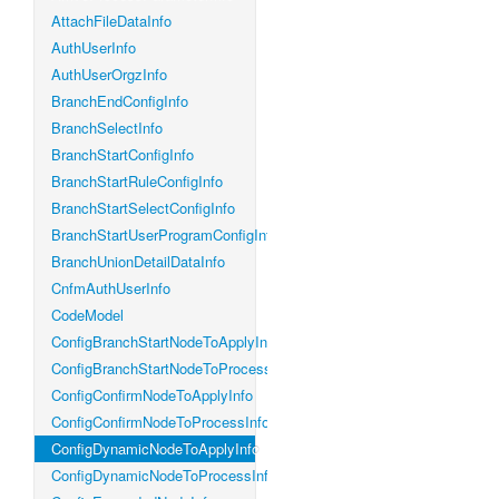
AttachFileDataInfo
AuthUserInfo
AuthUserOrgzInfo
BranchEndConfigInfo
BranchSelectInfo
BranchStartConfigInfo
BranchStartRuleConfigInfo
BranchStartSelectConfigInfo
BranchStartUserProgramConfigInfo
BranchUnionDetailDataInfo
CnfmAuthUserInfo
CodeModel
ConfigBranchStartNodeToApplyInfo
ConfigBranchStartNodeToProcessInfo
ConfigConfirmNodeToApplyInfo
ConfigConfirmNodeToProcessInfo
ConfigDynamicNodeToApplyInfo
ConfigDynamicNodeToProcessInfo