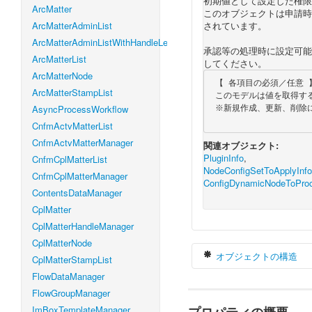
初期値として設定した権限
ArcMatter
このオブジェクトは申請時
ArcMatterAdminList
されています。
ArcMatterAdminListWithHandleLevel
承認等の処理時に設定可能
ArcMatterList
してください。
ArcMatterNode
 【 各項目の必須／任意 】

ArcMatterStampList
 このモデルは値を取得する時にのみ使用しますので、全て任意項目となります。

AsyncProcessWorkflow
 ※新規作成、更新、削除には使用しません。

CnfmActvMatterList
CnfmActvMatterManager
関連オブジェクト:
PluginInfo
,
CnfmCplMatterList
NodeConfigSetToApplyInfo
CnfmCplMatterManager
ConfigDynamicNodeToProc
ContentsDataManager
CplMatter
CplMatterHandleManager
CplMatterNode
オブジェクトの構造
CplMatterStampList
FlowDataManager
FlowGroupManager
ImBoxTemplateManager
var
 configDyna