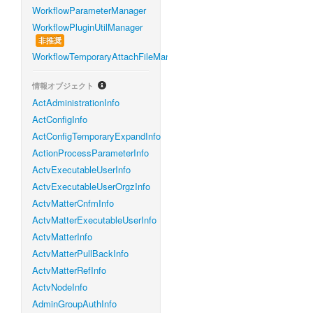
WorkflowParameterManager
WorkflowPluginUtilManager
非推奨
WorkflowTemporaryAttachFileManager
情報オブジェクト
ActAdministrationInfo
ActConfigInfo
ActConfigTemporaryExpandInfo
ActionProcessParameterInfo
ActvExecutableUserInfo
ActvExecutableUserOrgzInfo
ActvMatterCnfmInfo
ActvMatterExecutableUserInfo
ActvMatterInfo
ActvMatterPullBackInfo
ActvMatterRefInfo
ActvNodeInfo
AdminGroupAuthInfo