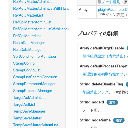
RefActvMatterAdminList
親
ノード種別
（展
RefActvMatterAdminListWithHandleLevel
Array
pluginParameterD
プラグイン設定（
RefActvMatterList
RefCplMatterAdminList
RefCplMatterAdminListWithHandleLevel
プロパティの詳細
RefCplMatterList
RouteDataManager
Array
defaultOrgzDisable
RuleDataManager
標準組織設定（表示禁止）
SortConditionForAuthUser
StampConfig
Array
defaultProcessTarget
StampConfigList
処理対象者初期情報オブジ
StampListSearchCondition
StampParamaterManager
String
deleteDisableFlag
StampProcessManager
削除禁止フラグ
。（0:削除
TargetActAdminList
String
nodeId
通常
TargetActList
ノードID。
TempSaveManager
TempSaveMatter
String
nodeName
通常
TempSaveMatterAdminList
ノード名。