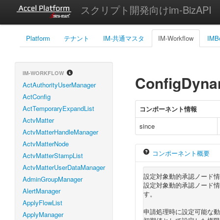
スクリプト開発向けim-BizAPI
Platform
テナント
IM-共通マスタ
IM-Workflow
IMB
IM-WORKFLOW
ConfigDyna
ActAuthorityUserManager
ActConfig
ActTemporaryExpandList
コンポーネント情報
ActvMatter
since
ActvMatterHandleManager
ActvMatterNode
コンポーネント概要
ActvMatterStampList
ActvMatterUserDataManager
設定対象動的承認ノード情
AdminGroupManager
設定対象動的承認ノード情
AlertManager
す。
ApplyFlowList
申請処理時に設定可能な動
ApplyManager