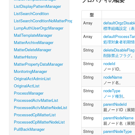
プロパティの概要
    defaultO
ListDisplayPatternManager
    defaultP
ListSearchCondition
型
    deleteDis
ListSearchConditionNoMatterProperty
    nodeId 
:
S
Array
defaultOrgzDisabl
    nodeName 
:
LumpAuthUserOrgzManager
標準組織設定（表
    nodeType 
:
MailTemplateManager
Array
defaultProcessTa
    parentNode
処理対象者初期情
MatterArchiveManager
    parentNod
    parentNod
MatterDeleteManager
String
deleteDisableFlag
    pluginPa
削除禁止フラグ
。
MatterHistory
}
String
nodeId
MatterPropertyDataManager
ノードID。
MonitoringManager
String
nodeName
OriginalActAdminList
ノード名。
OriginalActList
String
nodeType
ProcessManager
ノード種別
。
ProcessedActvMatterList
String
parentNodeId
ProcessedActvMatterNodeList
親ノードID（展
ProcessedCplMatterList
String
parentNodeName
ProcessedCplMatterNodeList
親ノード名（展開
PullBackManager
String
parentNodeType