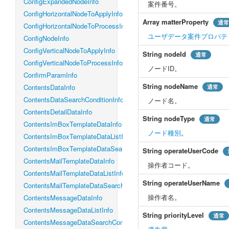
ConfigExpandedNodeInfo
案件番号。
ConfigHorizontalNodeToApplyInfo
Array
matterProperty
通常
ConfigHorizontalNodeToProcessInfo
ユーザデータ案件プロパテ
ConfigNodeInfo
ConfigVerticalNodeToApplyInfo
String
nodeId
通常
ConfigVerticalNodeToProcessInfo
ノードID。
ConfirmParamInfo
String
nodeName
ContentsDataInfo
通常
ContentsDataSearchConditionInfo
ノード名。
ContentsDetailDataInfo
String
nodeType
通常
ContentsImBoxTemplateDataInfo
ノード種別
。
ContentsImBoxTemplateDataListInfo
ContentsImBoxTemplateDataSearchConditionInfo
String
operateUserCode
ContentsMailTemplateDataInfo
操作者コード。
ContentsMailTemplateDataListInfo
String
operateUserName
ContentsMailTemplateDataSearchConditionInfo
操作者名。
ContentsMessageDataInfo
ContentsMessageDataListInfo
String
priorityLevel
通常
ContentsMessageDataSearchConditionInfo