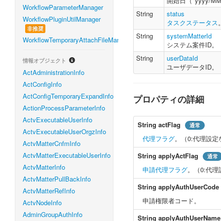
開始日（"yyyy/MM
WorkflowParameterManager
String
status
WorkflowPluginUtilManager
タスクステータス
非推奨
String
systemMatterId
WorkflowTemporaryAttachFileManager
システム案件ID。
String
userDataId
情報オブジェクト
ユーザデータID。
ActAdministrationInfo
ActConfigInfo
ActConfigTemporaryExpandInfo
プロパティの詳細
ActionProcessParameterInfo
ActvExecutableUserInfo
String
actFlag
通常
ActvExecutableUserOrgzInfo
代理フラグ
。（0:代理設定な
ActvMatterCnfmInfo
ActvMatterExecutableUserInfo
String
applyActFlag
通常
ActvMatterInfo
申請代理フラグ
。（0:代理
ActvMatterPullBackInfo
String
applyAuthUserCode
ActvMatterRefInfo
申請権限者コード。
ActvNodeInfo
AdminGroupAuthInfo
String
applyAuthUserName