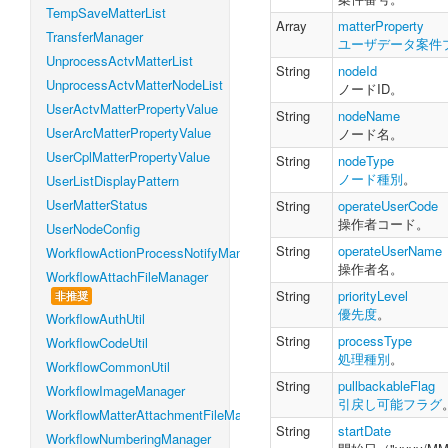
TempSaveMatterList
Array
matterProperty
TransferManager
ユーザデータ案件
UnprocessActvMatterList
String
nodeId
UnprocessActvMatterNodeList
ノードID。
UserActvMatterPropertyValue
String
nodeName
UserArcMatterPropertyValue
ノード名。
UserCplMatterPropertyValue
String
nodeType
ノード種別
。
UserListDisplayPattern
UserMatterStatus
String
operateUserCode
操作者コード。
UserNodeConfig
String
operateUserName
WorkflowActionProcessNotifyManager
操作者名。
WorkflowAttachFileManager
String
priorityLevel
非推奨
優先度
。
WorkflowAuthUtil
String
processType
WorkflowCodeUtil
処理種別
。
WorkflowCommonUtil
String
pullbackableFlag
WorkflowImageManager
引戻し可能フラグ
WorkflowMatterAttachmentFileManager
String
startDate
WorkflowNumberingManager