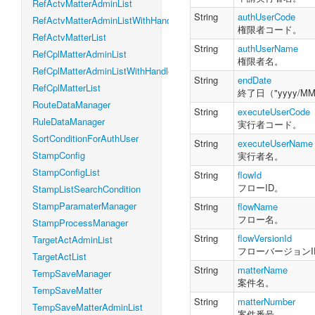
RefActvMatterAdminList
    operateUs
String
authUserCode
RefActvMatterAdminListWithHandleLevel
    priorityL
権限者コード。
RefActvMatterList
    processTyp
String
authUserName
    pullbacka
RefCplMatterAdminList
権限者名。
    startDate 
RefCplMatterAdminListWithHandleLevel
    status 
:
S
String
endDate
RefCplMatterList
    systemMat
終了日（"yyyy/MM
    userDataId
RouteDataManager
String
executeUserCode
}
RuleDataManager
実行者コード。
SortConditionForAuthUser
String
executeUserName
StampConfig
実行者名。
StampConfigList
String
flowId
フローID。
StampListSearchCondition
StampParamaterManager
String
flowName
フロー名。
StampProcessManager
String
flowVersionId
TargetActAdminList
フローバージョンI
TargetActList
String
matterName
TempSaveManager
案件名。
TempSaveMatter
String
matterNumber
TempSaveMatterAdminList
案件番号。