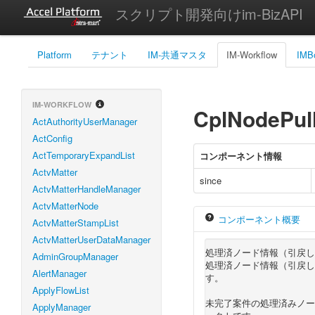
スクリプト開発向けim-BizAPI
Platform
テナント
IM-共通マスタ
IM-Workflow
IMB
IM-WORKFLOW
CplNodePul
ActAuthorityUserManager
ActConfig
ActTemporaryExpandList
コンポーネント情報
ActvMatter
since
ActvMatterHandleManager
ActvMatterNode
コンポーネント概要
ActvMatterStampList
ActvMatterUserDataManager
処理済ノード情報（引戻し
AdminGroupManager
処理済ノード情報（引戻し
AlertManager
す。
ApplyFlowList
未完了案件の処理済みノー
ApplyManager