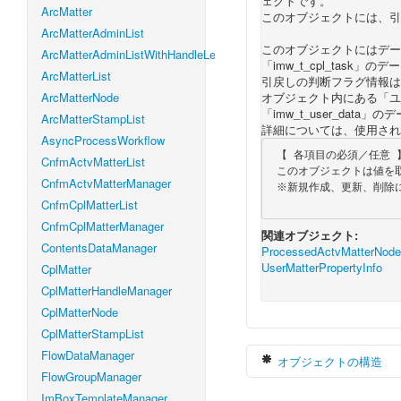
ェクトです。
ArcMatter
このオブジェクトには、引
ArcMatterAdminList
このオブジェクトにはデータベーステ
ArcMatterAdminListWithHandleLevel
「imw_t_cpl_task」
ArcMatterList
引戻しの判断フラグ情報は「im
ArcMatterNode
オブジェクト内にある「ユ
「imw_t_user_data
ArcMatterStampList
詳細については、使用され
AsyncProcessWorkflow
 【 各項目の必須／任意 】

CnfmActvMatterList
 このオブジェクトは値を取得する時にのみ使用しますので、全て任意項目となります。

CnfmActvMatterManager
 ※新規作成、更新、削除には使用しません。

CnfmCplMatterList
CnfmCplMatterManager
関連オブジェクト:
ContentsDataManager
ProcessedActvMatterNodeL
UserMatterPropertyInfo
CplMatter
CplMatterHandleManager
CplMatterNode
CplMatterStampList
FlowDataManager
オブジェクトの構造
FlowGroupManager
ImBoxTemplateManager