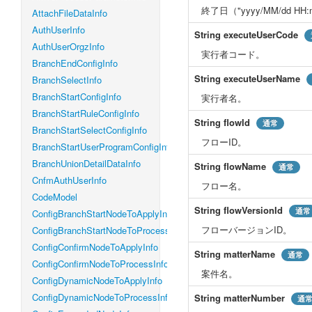
終了日（"yyyy/MM/dd H
AttachFileDataInfo
AuthUserInfo
String
executeUserCode
AuthUserOrgzInfo
実行者コード。
BranchEndConfigInfo
String
executeUserName
BranchSelectInfo
BranchStartConfigInfo
実行者名。
BranchStartRuleConfigInfo
String
flowId
通常
BranchStartSelectConfigInfo
フローID。
BranchStartUserProgramConfigInfo
BranchUnionDetailDataInfo
String
flowName
通常
CnfmAuthUserInfo
フロー名。
CodeModel
String
flowVersionId
通常
ConfigBranchStartNodeToApplyInfo
フローバージョンID。
ConfigBranchStartNodeToProcessInfo
ConfigConfirmNodeToApplyInfo
String
matterName
通常
ConfigConfirmNodeToProcessInfo
案件名。
ConfigDynamicNodeToApplyInfo
ConfigDynamicNodeToProcessInfo
String
matterNumber
通