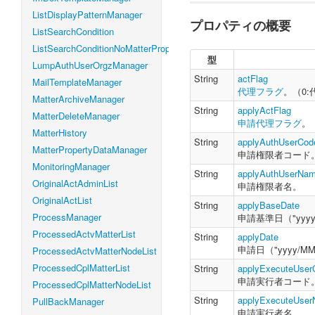
ListDisplayPatternManager
プロパティの概要
var
 cplNodePul
ListSearchCondition
    actFlag 
:
ListSearchConditionNoMatterProperty
    applyActFl
型
    applyAuth
LumpAuthUserOrgzManager
    applyAuth
String
actFlag
MailTemplateManager
    applyBase
代理フラグ
。（0:
MatterArchiveManager
    applyDate 
String
applyActFlag
    applyExe
MatterDeleteManager
申請代理フラグ
。
    applyExe
MatterHistory
    authUserCo
String
applyAuthUserCod
MatterPropertyDataManager
    authUserNa
申請権限者コード
    endDate 
:
MonitoringManager
String
applyAuthUserNa
    executeUs
OriginalActAdminList
申請権限者名。
    executeUs
OriginalActList
    flowId 
:
S
String
applyBaseDate
    flowName 
:
ProcessManager
申請基準日（"yyy
    flowVersi
ProcessedActvMatterList
String
applyDate
    matterName
申請日（"yyyy/MM
ProcessedActvMatterNodeList
    matterNumb
    matterPro
ProcessedCplMatterList
String
applyExecuteUser
    nodeId 
:
S
申請実行者コード
ProcessedCplMatterNodeList
    nodeName 
:
String
applyExecuteUse
PullBackManager
    nodeType 
:
申請実行者名。
    operateUs