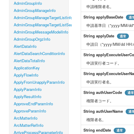
AdminGroupInfo
申請権限者名。
AdminGroupManageInfo
String
applyBaseDate
AdminGroupManageTargetListInfo
通
AdminGroupManageTargetListSearchConditionInfo
申請基準日（"yyyy/MM/
AdminGroupMessageModelInfo
String
applyDate
通常
AdminGroupOrgzInfo
申請日（"yyyy/MM/dd H
AlertDataInfo
AlertDataSearchConditionInfo
String
applyExecuteUserC
AlertDataTotalInfo
申請実行者コード。
ApplicationKey
String
applyExecuteUserN
ApplyFlowInfo
申請実行者名。
ApplyFromUnapplyParamInfo
ApplyParamInfo
String
authUserCode
通常
ApplyResultInfo
権限者コード。
ApproveEndParamInfo
ApproveParamInfo
String
authUserName
通
ArcMatterInfo
権限者名。
ArcMatterRefInfo
String
endDate
通常
ArriveProcessParameterInfo