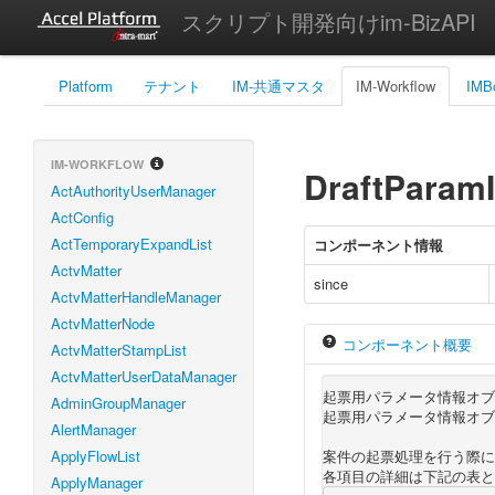
スクリプト開発向けim-BizAPI
Platform
テナント
IM-共通マスタ
IM-Workflow
IMB
IM-WORKFLOW
DraftParamI
ActAuthorityUserManager
ActConfig
ActTemporaryExpandList
コンポーネント情報
ActvMatter
since
ActvMatterHandleManager
ActvMatterNode
コンポーネント概要
ActvMatterStampList
ActvMatterUserDataManager
起票用パラメータ情報オブ
AdminGroupManager
起票用パラメータ情報オブ
AlertManager
ApplyFlowList
案件の起票処理を行う際に
各項目の詳細は下記の表と
ApplyManager