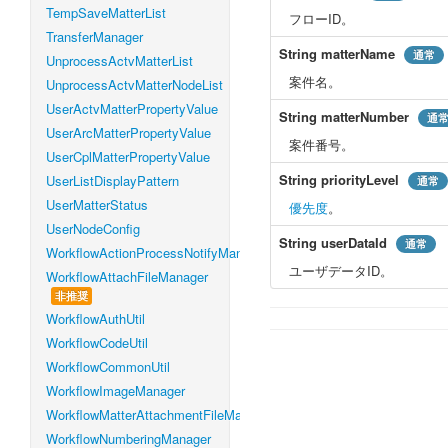
TempSaveMatterList
フローID。
TransferManager
String
matterName
通常
UnprocessActvMatterList
案件名。
UnprocessActvMatterNodeList
UserActvMatterPropertyValue
String
matterNumber
通
UserArcMatterPropertyValue
案件番号。
UserCplMatterPropertyValue
String
priorityLevel
UserListDisplayPattern
通常
UserMatterStatus
優先度
。
UserNodeConfig
String
userDataId
通常
WorkflowActionProcessNotifyManager
ユーザデータID。
WorkflowAttachFileManager
非推奨
WorkflowAuthUtil
WorkflowCodeUtil
WorkflowCommonUtil
WorkflowImageManager
WorkflowMatterAttachmentFileManager
WorkflowNumberingManager