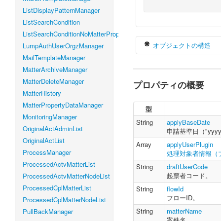
ListDisplayPatternManager
ListSearchCondition
ListSearchConditionNoMatterProperty
オブジェクトの構造
LumpAuthUserOrgzManager
MailTemplateManager
MatterArchiveManager
MatterDeleteManager
プロパティの概要
var
 draftParam
MatterHistory
    applyBase
    applyUser
MatterPropertyDataManager
型
    draftUser
MonitoringManager
    flowId 
:
S
String
applyBaseDate
OriginalActAdminList
    matterName
申請基準日（"yyy
    matterNumb
OriginalActList
Array
applyUserPlugin
    priorityL
ProcessManager
処理対象者情報（
    userDataId
ProcessedActvMatterList
}
String
draftUserCode
起票者コード。
ProcessedActvMatterNodeList
ProcessedCplMatterList
String
flowId
フローID。
ProcessedCplMatterNodeList
String
matterName
PullBackManager
案件名。