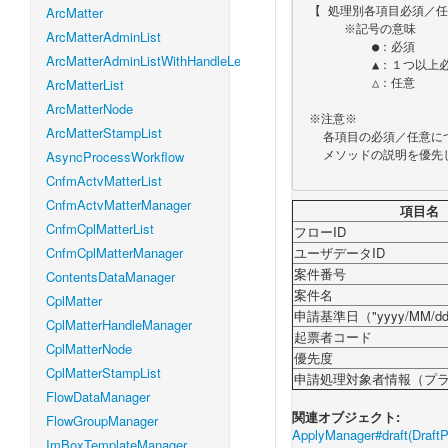
ArcMatter
 【 処理別各項目必須／任意一覧 】

      ※記号の意味

ArcMatterAdminList
          ●：必須

ArcMatterAdminListWithHandleLevel
          ▲：１つ以上必須

ArcMatterList
          △：任意

ArcMatterNode
 ※注意※

ArcMatterStampList
   各項目の必須／任意について、各メソッドの説明に明示的に記載されている場合は、

AsyncProcessWorkflow
   メソッドの説明を優先します。

CnfmActvMatterList
CnfmActvMatterManager
項目名
CnfmCplMatterList
フローID
CnfmCplMatterManager
ユーザデータID
案件番号
ContentsDataManager
案件名
CplMatter
申請基準日（"yyyy/MM/
CplMatterHandleManager
起票者コード
CplMatterNode
優先度
CplMatterStampList
申請処理対象者情報（プ
FlowDataManager
関連オブジェクト:
FlowGroupManager
ApplyManager#draft(DraftP
ImBoxTemplateManager