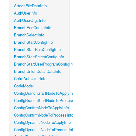
AttachFileDataInfo
AuthUserInfo
AuthUserOrgzInfo
BranchEndConfigInfo
BranchSelectInfo
BranchStartConfigInfo
BranchStartRuleConfigInfo
BranchStartSelectConfigInfo
BranchStartUserProgramConfigInfo
BranchUnionDetailDataInfo
CnfmAuthUserInfo
CodeModel
ConfigBranchStartNodeToApplyInfo
ConfigBranchStartNodeToProcessInfo
ConfigConfirmNodeToApplyInfo
ConfigConfirmNodeToProcessInfo
ConfigDynamicNodeToApplyInfo
ConfigDynamicNodeToProcessInfo