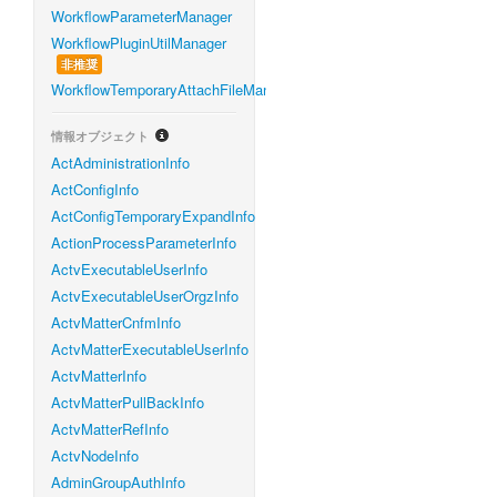
WorkflowParameterManager
WorkflowPluginUtilManager
非推奨
WorkflowTemporaryAttachFileManager
情報オブジェクト
ActAdministrationInfo
ActConfigInfo
ActConfigTemporaryExpandInfo
ActionProcessParameterInfo
ActvExecutableUserInfo
ActvExecutableUserOrgzInfo
ActvMatterCnfmInfo
ActvMatterExecutableUserInfo
ActvMatterInfo
ActvMatterPullBackInfo
ActvMatterRefInfo
ActvNodeInfo
AdminGroupAuthInfo