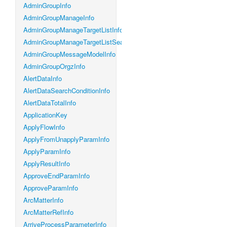
AdminGroupInfo
AdminGroupManageInfo
AdminGroupManageTargetListInfo
AdminGroupManageTargetListSearchConditionInfo
AdminGroupMessageModelInfo
AdminGroupOrgzInfo
AlertDataInfo
AlertDataSearchConditionInfo
AlertDataTotalInfo
ApplicationKey
ApplyFlowInfo
ApplyFromUnapplyParamInfo
ApplyParamInfo
ApplyResultInfo
ApproveEndParamInfo
ApproveParamInfo
ArcMatterInfo
ArcMatterRefInfo
ArriveProcessParameterInfo