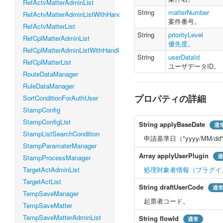
RefActvMatterAdminList
String
matterNumber
RefActvMatterAdminListWithHandleLevel
案件番号。
RefActvMatterList
String
priorityLevel
RefCplMatterAdminList
優先度
。
RefCplMatterAdminListWithHandleLevel
String
userDataId
RefCplMatterList
ユーザデータID。
RouteDataManager
RuleDataManager
プロパティの詳細
SortConditionForAuthUser
StampConfig
StampConfigList
String
applyBaseDate
通
StampListSearchCondition
申請基準日（"yyyy/MM/
StampParamaterManager
Array
applyUserPlugin
通
StampProcessManager
TargetActAdminList
処理対象者情報（プラグイ
TargetActList
String
draftUserCode
通
TempSaveManager
起票者コード。
TempSaveMatter
TempSaveMatterAdminList
String
flowId
通常