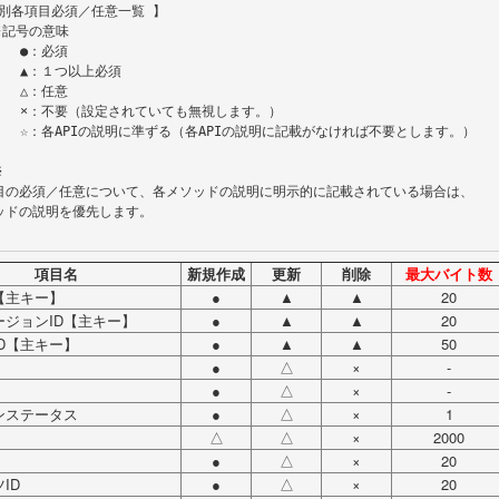
：必須

以上必須

：任意

無視します。）

なければ不要とします。）

項目名
新規作成
更新
削除
最大バイト数
【主キー】
●
▲
▲
20
ージョンID【主キー】
●
▲
▲
20
D【主キー】
●
▲
▲
50
●
△
×
-
●
△
×
-
ンステータス
●
△
×
1
△
△
×
2000
●
△
×
20
ID
●
△
×
20