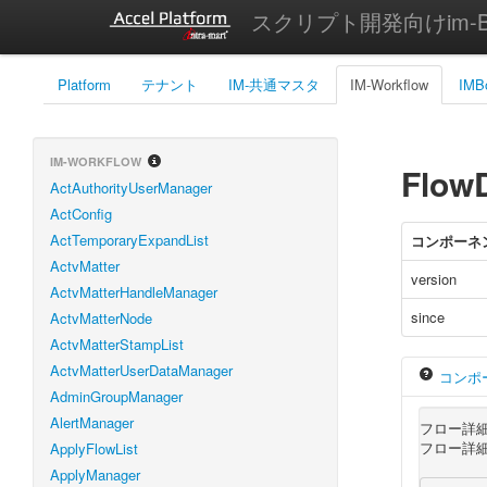
スクリプト開発向けim-Bi
Platform
テナント
IM-共通マスタ
IM-Workflow
IMB
IM-WORKFLOW
FlowD
ActAuthorityUserManager
ActConfig
ActTemporaryExpandList
コンポーネ
ActvMatter
version
ActvMatterHandleManager
since
ActvMatterNode
ActvMatterStampList
ActvMatterUserDataManager
コンポ
AdminGroupManager
AlertManager
フロー詳
フロー詳細
ApplyFlowList
ApplyManager