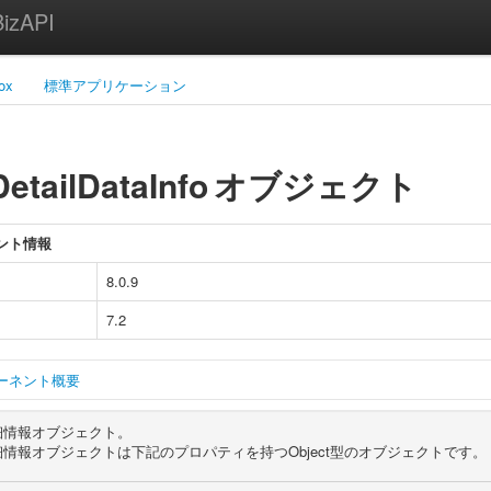
zAPI
ox
標準アプリケーション
etailDataInfo
オブジェクト
ント情報
8.0.9
7.2
ーネント概要
細情報オブジェクト。
情報オブジェクトは下記のプロパティを持つObject型のオブジェクトです。