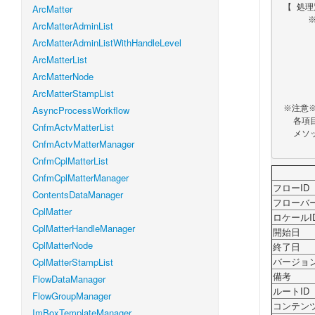
 【 処理別各項目必須／任意一覧 】

ArcMatter
      ※記号の意味

ArcMatterAdminList
          ●
ArcMatterAdminListWithHandleLevel
          ▲：１つ
          △
ArcMatterList
          ×：不要（設定されていても
ArcMatterNode
          ☆：各APIの説明に準ずる（各APIの説明に記載が
ArcMatterStampList
 ※注意※

AsyncProcessWorkflow
   各項目の必須／任意について、各メソッドの説明に明示的に記載されている場合は、

CnfmActvMatterList
   メソッドの説明を優先します。

CnfmActvMatterManager
CnfmCplMatterList
CnfmCplMatterManager
フローID
ContentsDataManager
フローバ
CplMatter
ロケールI
CplMatterHandleManager
開始日
CplMatterNode
終了日
バージョ
CplMatterStampList
備考
FlowDataManager
ルートID
FlowGroupManager
コンテンツ
ImBoxTemplateManager