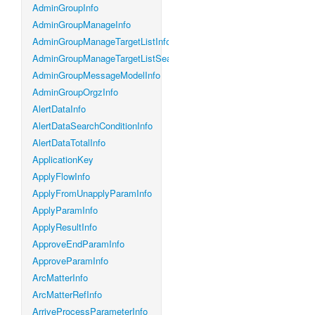
AdminGroupInfo
AdminGroupManageInfo
AdminGroupManageTargetListInfo
AdminGroupManageTargetListSearchConditionInfo
AdminGroupMessageModelInfo
AdminGroupOrgzInfo
AlertDataInfo
AlertDataSearchConditionInfo
AlertDataTotalInfo
ApplicationKey
ApplyFlowInfo
ApplyFromUnapplyParamInfo
ApplyParamInfo
ApplyResultInfo
ApproveEndParamInfo
ApproveParamInfo
ArcMatterInfo
ArcMatterRefInfo
ArriveProcessParameterInfo