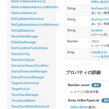
RefActvMatterAdminList
IMBox種別
RefActvMatterAdminListWithHandleLevel
String
likeSearchCo
あいまい検
RefActvMatterList
RefCplMatterAdminList
String
likeSearchV
あいまい検
RefCplMatterAdminListWithHandleLevel
String
localeId
RefCplMatterList
ロケールID
RouteDataManager
Number
offset
RuleDataManager
レコードの
SortConditionForAuthUser
Array
orderByList
StampConfig
ソート条件
StampConfigList
StampListSearchCondition
StampParamaterManager
プロパティの詳細
StampProcessManager
TargetActAdminList
Number
count
通常
TargetActList
レコードの取得件数。
TempSaveManager
Array
imBoxTypeList
TempSaveMatter
通常
TempSaveMatterAdminList
IMBox種別
の配列。