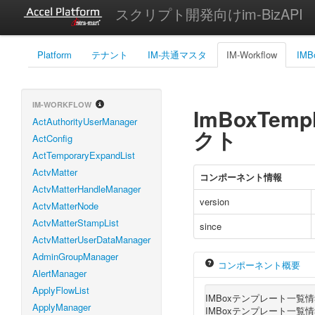
スクリプト開発向けim-BizAPI
Platform
テナント
IM-共通マスタ
IM-Workflow
IMB
IM-WORKFLOW
ImBoxTempl
ActAuthorityUserManager
クト
ActConfig
ActTemporaryExpandList
ActvMatter
コンポーネント情報
ActvMatterHandleManager
version
ActvMatterNode
ActvMatterStampList
since
ActvMatterUserDataManager
AdminGroupManager
コンポーネント概要
AlertManager
ApplyFlowList
IMBoxテンプレート一覧
ApplyManager
IMBoxテンプレート一覧