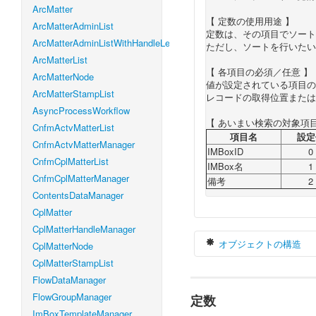
ArcMatter
【 定数の使用用途 】
ArcMatterAdminList
定数は、その項目でソート
ArcMatterAdminListWithHandleLevel
ただし、ソートを行いたい
ArcMatterList
【 各項目の必須／任意 】
ArcMatterNode
値が設定されている項目の
ArcMatterStampList
レコードの取得位置または
AsyncProcessWorkflow
【 あいまい検索の対象項目
CnfmActvMatterList
項目名
設定
CnfmActvMatterManager
IMBoxID
0
CnfmCplMatterList
IMBox名
1
CnfmCplMatterManager
備考
2
ContentsDataManager
CplMatter
CplMatterHandleManager
オブジェクトの構造
CplMatterNode
CplMatterStampList
FlowDataManager
FlowGroupManager
定数
var
 imBoxTempl
    count 
:
Nu
ImBoxTemplateManager