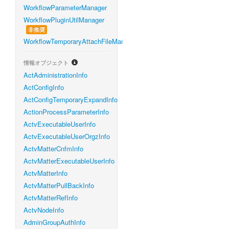
WorkflowParameterManager
WorkflowPluginUtilManager
非推奨
WorkflowTemporaryAttachFileManager
情報オブジェクト
ActAdministrationInfo
ActConfigInfo
ActConfigTemporaryExpandInfo
ActionProcessParameterInfo
ActvExecutableUserInfo
ActvExecutableUserOrgzInfo
ActvMatterCnfmInfo
ActvMatterExecutableUserInfo
ActvMatterInfo
ActvMatterPullBackInfo
ActvMatterRefInfo
ActvNodeInfo
AdminGroupAuthInfo