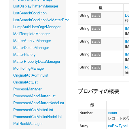
    imBoxType
ListDisplayPatternManager
型
    likeSear
ListSearchCondition
    likeSearc
String
D
static
    localeId 
:
ListSearchConditionNoMatterProperty
標
    offset 
:
N
LumpAuthUserOrgzManager
String
I
static
    orderByLis
I
MailTemplateManager
}
MatterArchiveManager
String
I
static
I
MatterDeleteManager
String
I
MatterHistory
static
I
MatterPropertyDataManager
String
N
static
MonitoringManager
備
OriginalActAdminList
OriginalActList
ProcessManager
プロパティの概要
ProcessedActvMatterList
ProcessedActvMatterNodeList
型
ProcessedCplMatterList
Number
count
ProcessedCplMatterNodeList
レコードの
PullBackManager
Array
imBoxTypeLi