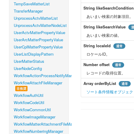
TempSaveMatterList
String
likeSearchCondition
TransferManager
あいまい検索の対象項目。
UnprocessActvMatterList
UnprocessActvMatterNodeList
String
likeSearchValue
UserActvMatterPropertyValue
あいまい検索の値。
UserArcMatterPropertyValue
String
localeId
通常
UserCplMatterPropertyValue
UserListDisplayPattern
ロケールID。
UserMatterStatus
Number
offset
通常
UserNodeConfig
レコードの取得位置。
WorkflowActionProcessNotifyManager
WorkflowAttachFileManager
Array
orderByList
通常
非推奨
ソート条件情報オブジェク
WorkflowAuthUtil
WorkflowCodeUtil
WorkflowCommonUtil
WorkflowImageManager
WorkflowMatterAttachmentFileManager
WorkflowNumberingManager