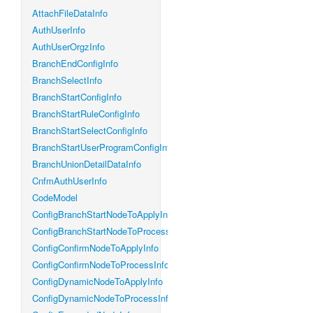
AttachFileDataInfo
AuthUserInfo
AuthUserOrgzInfo
BranchEndConfigInfo
BranchSelectInfo
BranchStartConfigInfo
BranchStartRuleConfigInfo
BranchStartSelectConfigInfo
BranchStartUserProgramConfigInfo
BranchUnionDetailDataInfo
CnfmAuthUserInfo
CodeModel
ConfigBranchStartNodeToApplyInfo
ConfigBranchStartNodeToProcessInfo
ConfigConfirmNodeToApplyInfo
ConfigConfirmNodeToProcessInfo
ConfigDynamicNodeToApplyInfo
ConfigDynamicNodeToProcessInfo