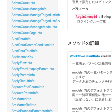
引数で指定したログイング
AdminGroupInfo
AdminGroupManageInfo
パラメータ
AdminGroupManageTargetListInfo
:
String
loginGroupId
AdminGroupManageTargetListSearchConditionInfo
ログイングループID
AdminGroupMessageModelInfo
AdminGroupOrgzInfo
AlertDataInfo
メソッドの詳細
AlertDataSearchConditionInfo
AlertDataTotalInfo
WorkflowResultInfo
create
ApplicationKey
ApplyFlowInfo
一覧表示パターン定義情報
ApplyFromUnapplyParamInfo
models 内の一覧パタ
ApplyParamInfo
しますが、
ApplyResultInfo
データ矛盾のチェックを行
ApproveEndParamInfo
models 内のデフォル
ApproveParamInfo
同一一覧画面種別の他データ
ArcMatterInfo
「設定しない」に更新しま
ArcMatterRefInfo
models 内のデフォル
ArriveProcessParameterInfo