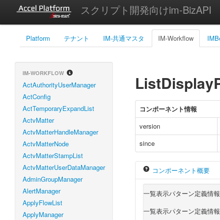
スクリプト開発向けim-BizAPI
Platform
テナント
IM-共通マスタ
IM-Workflow
IMB
IM-WORKFLOW
ListDisplay
ActAuthorityUserManager
ActConfig
ActTemporaryExpandList
コンポーネント情報
ActvMatter
version
ActvMatterHandleManager
since
ActvMatterNode
ActvMatterStampList
ActvMatterUserDataManager
コンポーネント概要
AdminGroupManager
AlertManager
一覧表示パターン定義情報
ApplyFlowList
一覧表示パターン定義情報
ApplyManager