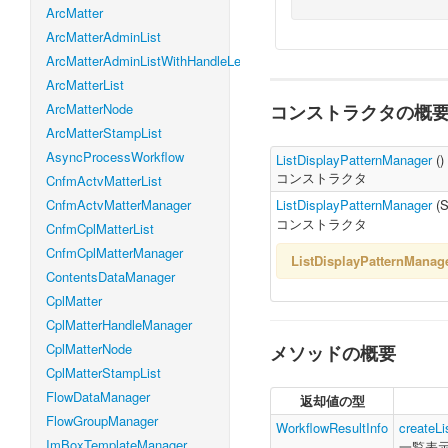
ArcMatter
ArcMatterAdminList
ArcMatterAdminListWithHandleLevel
ArcMatterList
ArcMatterNode
コンストラクタの概
ArcMatterStampList
AsyncProcessWorkflow
ListDisplayPatternManager
()
コンストラクタ
CnfmActvMatterList
CnfmActvMatterManager
ListDisplayPatternManager
(
S
コンストラクタ
CnfmCplMatterList
CnfmCplMatterManager
ListDisplayPatternM
ContentsDataManager
CplMatter
CplMatterHandleManager
CplMatterNode
メソッドの概要
CplMatterStampList
FlowDataManager
返却値の型
FlowGroupManager
WorkflowResultInfo
createLi
ImBoxTemplateManager
一覧表