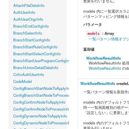
更新を行いません。
AttachFileDataInfo
models 内に一覧選択
AuthUserInfo
パターンマッピング情報を
AuthUserOrgzInfo
パラメータ
BranchEndConfigInfo
BranchSelectInfo
:
Array
models
一覧パターン情報オブ
BranchStartConfigInfo
BranchStartRuleConfigInfo
返却値
BranchStartSelectConfigInfo
WorkflowResultInfo
BranchStartUserProgramConfigInfo
WorkflowResultIn
BranchUnionDetailDataInfo
WorkflowResultInfo
のd
CnfmAuthUserInfo
CodeModel
WorkflowResultInfo
createL
ConfigBranchStartNodeToApplyInfo
一覧パターン情報を新規作
ConfigBranchStartNodeToProcessInfo
ConfigConfirmNodeToApplyInfo
models 内のデフォル
同一一覧画面種別の他データ
ConfigConfirmNodeToProcessInfo
「設定しない」に更新しま
ConfigDynamicNodeToApplyInfo
ConfigDynamicNodeToProcessInfo
models 内のデフォル
更新を行いません。