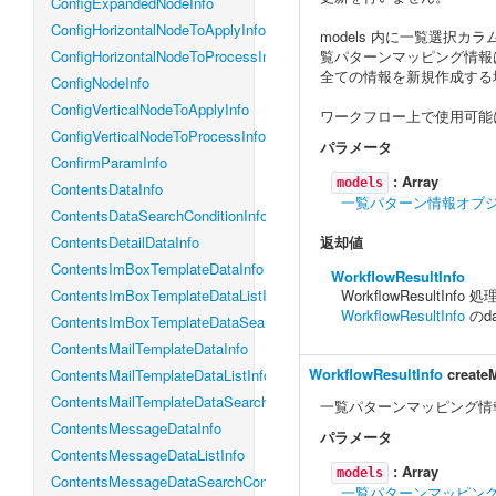
ConfigExpandedNodeInfo
ConfigHorizontalNodeToApplyInfo
models 内に一覧選択
ConfigHorizontalNodeToProcessInfo
覧パターンマッピング情報
全ての情報を新規作成す
ConfigNodeInfo
ConfigVerticalNodeToApplyInfo
ワークフロー上で使用可能
ConfigVerticalNodeToProcessInfo
パラメータ
ConfirmParamInfo
:
Array
models
ContentsDataInfo
一覧パターン情報オブ
ContentsDataSearchConditionInfo
ContentsDetailDataInfo
返却値
ContentsImBoxTemplateDataInfo
WorkflowResultInfo
ContentsImBoxTemplateDataListInfo
WorkflowResultIn
WorkflowResultInfo
のd
ContentsImBoxTemplateDataSearchConditionInfo
ContentsMailTemplateDataInfo
WorkflowResultInfo
create
ContentsMailTemplateDataListInfo
ContentsMailTemplateDataSearchConditionInfo
一覧パターンマッピング情
ContentsMessageDataInfo
パラメータ
ContentsMessageDataListInfo
:
Array
models
ContentsMessageDataSearchConditionInfo
一覧パターンマッピン