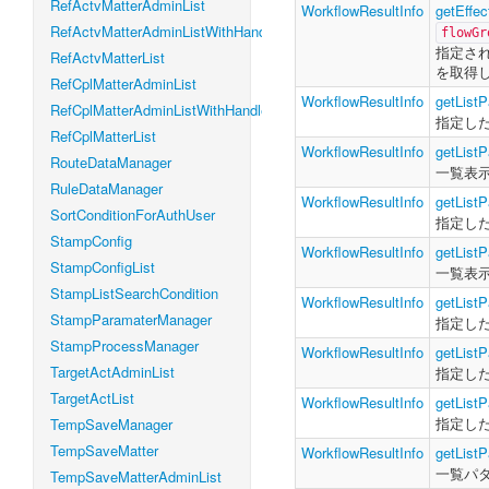
RefActvMatterAdminList
WorkflowResultInfo
getEffec
RefActvMatterAdminListWithHandleLevel
flowGr
指定され
RefActvMatterList
を取得
RefCplMatterAdminList
WorkflowResultInfo
getList
RefCplMatterAdminListWithHandleLevel
指定し
RefCplMatterList
WorkflowResultInfo
getList
RouteDataManager
一覧表
RuleDataManager
WorkflowResultInfo
getList
SortConditionForAuthUser
指定し
StampConfig
WorkflowResultInfo
getListP
StampConfigList
一覧表
StampListSearchCondition
WorkflowResultInfo
getListP
StampParamaterManager
指定し
StampProcessManager
WorkflowResultInfo
getListP
TargetActAdminList
指定し
TargetActList
WorkflowResultInfo
getList
指定し
TempSaveManager
TempSaveMatter
WorkflowResultInfo
getListP
一覧パ
TempSaveMatterAdminList