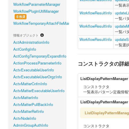
WorkflowParameterManager
一覧表
WorkflowPluginUtilManager
WorkflowResultInfo
updateL
非推奨
一覧パ
WorkflowTemporaryAttachFileManager
WorkflowResultInfo
updateM
一覧パ
情報オブジェクト
WorkflowResultInfo
updateS
ActAdministrationInfo
一覧選
ActConfigInfo
ActConfigTemporaryExpandInfo
コンストラクタの詳
ActionProcessParameterInfo
ActvExecutableUserInfo
ActvExecutableUserOrgzInfo
ListDisplayPatternManager
ActvMatterCnfmInfo
コンストラクタ
ActvMatterExecutableUserInfo
一覧表示パターン定義情報
ActvMatterInfo
ListDisplayPatternManager
ActvMatterPullBackInfo
ActvMatterRefInfo
ListDisplayPatternM
ActvNodeInfo
AdminGroupAuthInfo
コンストラクタ