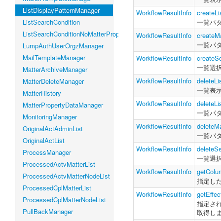
ListDisplayPatternManager
WorkflowResultInfo
createLi
ListSearchCondition
一覧パ
ListSearchConditionNoMatterProperty
WorkflowResultInfo
createM
一覧パ
LumpAuthUserOrgzManager
MailTemplateManager
WorkflowResultInfo
createS
一覧選
MatterArchiveManager
WorkflowResultInfo
deleteLi
MatterDeleteManager
一覧表
MatterHistory
WorkflowResultInfo
deleteLi
MatterPropertyDataManager
一覧パ
MonitoringManager
WorkflowResultInfo
deleteM
OriginalActAdminList
一覧パ
OriginalActList
WorkflowResultInfo
deleteS
ProcessManager
一覧選
ProcessedActvMatterList
WorkflowResultInfo
getColu
ProcessedActvMatterNodeList
指定し
ProcessedCplMatterList
WorkflowResultInfo
getEffe
ProcessedCplMatterNodeList
指定さ
PullBackManager
取得し