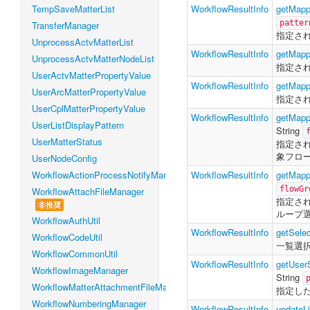
TempSaveMatterList
WorkflowResultInfo
getMapp
patter
TransferManager
指定さ
UnprocessActvMatterList
WorkflowResultInfo
getMapp
UnprocessActvMatterNodeList
指定さ
UserActvMatterPropertyValue
WorkflowResultInfo
getMapp
UserArcMatterPropertyValue
指定さ
UserCplMatterPropertyValue
WorkflowResultInfo
getMapp
UserListDisplayPattern
String
UserMatterStatus
指定さ
象フロ
UserNodeConfig
WorkflowActionProcessNotifyManager
WorkflowResultInfo
getMapp
flowGr
WorkflowAttachFileManager
指定さ
非推奨
ループ
WorkflowAuthUtil
WorkflowResultInfo
getSele
WorkflowCodeUtil
一覧選
WorkflowCommonUtil
WorkflowResultInfo
getUser
WorkflowImageManager
String
WorkflowMatterAttachmentFileManager
指定し
WorkflowNumberingManager
WorkflowResultInfo
updateL