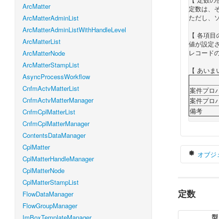
ArcMatter
定数は、
ただし、
ArcMatterAdminList
ArcMatterAdminListWithHandleLevel
【 各項目
ArcMatterList
値が設定
レコード
ArcMatterNode
ArcMatterStampList
【 あいま
AsyncProcessWorkflow
CnfmActvMatterList
案件プロ
CnfmActvMatterManager
案件プロ
備考
CnfmCplMatterList
CnfmCplMatterManager
ContentsDataManager
CplMatter
オブジ
CplMatterHandleManager
CplMatterNode
CplMatterStampList
定数
v
FlowDataManager
FlowGroupManager
型
ImBoxTemplateManager