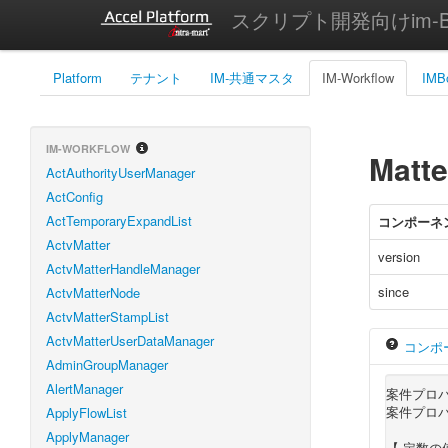
スクリプト開発向けim-Bi
Platform
テナント
IM-共通マスタ
IM-Workflow
IMB
IM-WORKFLOW
Matte
ActAuthorityUserManager
ActConfig
ActTemporaryExpandList
コンポーネ
ActvMatter
version
ActvMatterHandleManager
since
ActvMatterNode
ActvMatterStampList
ActvMatterUserDataManager
コンポ
AdminGroupManager
AlertManager
案件プロ
案件プロパ
ApplyFlowList
ApplyManager
【 定数の