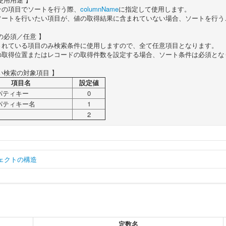
その項目でソートを行う際、
columnName
に指定して使用します。
ソートを行いたい項目が、値の取得結果に含まれていない場合、ソートを行う
の必須／任意 】
されている項目のみ検索条件に使用しますので、全て任意項目となります。
の取得位置またはレコードの取得件数を設定する場合、ソート条件は必須とな
い検索の対象項目 】
項目名
設定値
パティキー
0
パティキー名
1
2
ェクトの構造
ar
 matterPropertyDataSearchConditionInfo 
=
{
    count 
:
Number
,
// レコードの取得件数。
    likeSearchCondition 
:
String
,
// あいまい検索の対象項目。
定数名
    likeSearchValue 
:
String
,
// あいまい検索の値。