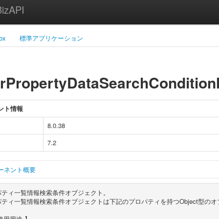
zAPI
ox
標準アプリケーション
rPropertyDataSearchCondition
ント情報
8.0.38
7.2
ーネント概要
パティ一覧情報検索条件オブジェクト。
ティ一覧情報検索条件オブジェクトは下記のプロパティを持つObject型の
使用用途 】