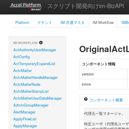
スクリプト開発向けim-BizAPI
Platform
テナント
IM-共通マスタ
IM-Workflow
IMB
IM-WORKFLOW
OriginalActL
ActAuthorityUserManager
ActConfig
ActTemporaryExpandList
コンポーネント情報
ActvMatter
version
ActvMatterHandleManager
since
ActvMatterNode
ActvMatterStampList
ActvMatterUserDataManager
コンポーネント概要
AdminGroupManager
AlertManager
代理元一覧マネージャ。
ApplyFlowList
特定ユーザ（代理先ユーザ
ApplyManager
ユーザの代理や特定業務代