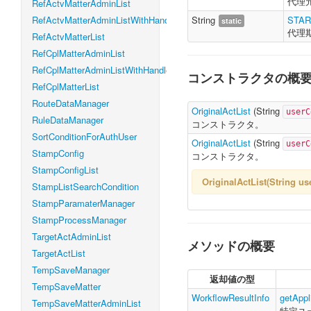
代理
RefActvMatterAdminList
RefActvMatterAdminListWithHandleLevel
String
STAR
static
代理期
RefActvMatterList
RefCplMatterAdminList
RefCplMatterAdminListWithHandleLevel
コンストラクタの概
RefCplMatterList
RouteDataManager
OriginalActList
(
String
userC
RuleDataManager
コンストラクタ。
SortConditionForAuthUser
OriginalActList
(
String
userC
StampConfig
コンストラクタ。
StampConfigList
OriginalActList(Strin
StampListSearchCondition
StampParamaterManager
StampProcessManager
TargetActAdminList
メソッドの概要
TargetActList
TempSaveManager
返却値の型
TempSaveMatter
WorkflowResultInfo
getAppl
TempSaveMatterAdminList
特定ユ