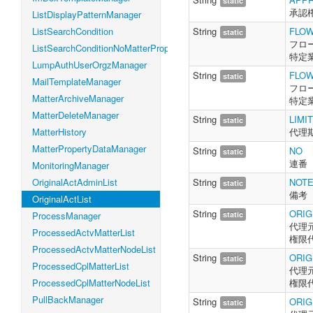
static
承認
ListDisplayPatternManager
ListSearchCondition
String
FLOW
static
フロー
ListSearchConditionNoMatterProperty
特定
LumpAuthUserOrgzManager
String
FLO
static
MailTemplateManager
フロ
MatterArchiveManager
特定
MatterDeleteManager
String
LIMI
static
MatterHistory
代理期
MatterPropertyDataManager
String
NO
static
連番
MonitoringManager
OriginalActAdminList
String
NOT
static
備考
OriginalActList
String
ORIG
ProcessManager
static
代理
ProcessedActvMatterList
権限
ProcessedActvMatterNodeList
String
ORIG
static
ProcessedCplMatterList
代理
ProcessedCplMatterNodeList
権限
PullBackManager
String
ORIG
static