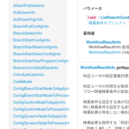
AttachFileDataInfo
パラメータ
AuthUserInfo
:
ListSearchCond
cond
AuthUserOrgzInfo
検索条件オブジェクト
BranchEndConfigInfo
BranchSelectInfo
返却値
BranchStartConfigInfo
WorkflowResultInfo
BranchStartRuleConfigInfo
WorkflowResultIn
WorkflowResultInfo
のd
BranchStartSelectConfigInfo
BranchStartUserProgramConfigInfo
WorkflowResultInfo
getAppl
BranchUnionDetailDataInfo
CnfmAuthUserInfo
特定ユーザの特定業務代理
CodeModel
特定ユーザの代理元を取得
ConfigBranchStartNodeToApplyInfo
フロー関連検索条件が追加
ConfigBranchStartNodeToProcessInfo
検索条件を設定する為の引
ConfigConfirmNodeToApplyInfo
特に検索条件を設定する必
ConfigConfirmNodeToProcessInfo
検索結果が存在しない場合
ConfigDynamicNodeToApplyInfo
検索結果を保存する「特定
ConfigDynamicNodeToProcessInfo
「imw_t_act」と「imw_