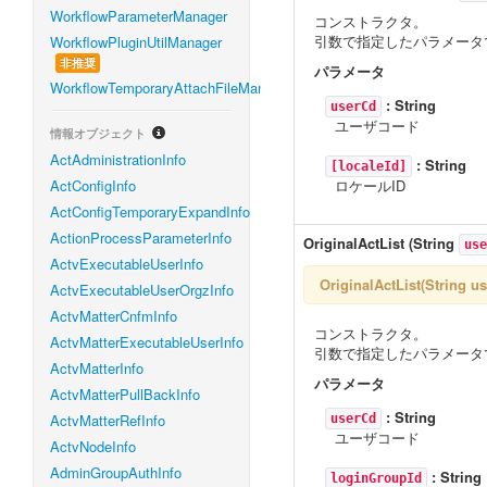
WorkflowParameterManager
コンストラクタ。
引数で指定したパラメータ
WorkflowPluginUtilManager
非推奨
パラメータ
WorkflowTemporaryAttachFileManager
:
String
userCd
ユーザコード
情報オブジェクト
ActAdministrationInfo
:
String
[localeId]
ActConfigInfo
ロケールID
ActConfigTemporaryExpandInfo
ActionProcessParameterInfo
OriginalActList
(
String
use
ActvExecutableUserInfo
OriginalActList(Strin
ActvExecutableUserOrgzInfo
ActvMatterCnfmInfo
コンストラクタ。
ActvMatterExecutableUserInfo
引数で指定したパラメータ
ActvMatterInfo
パラメータ
ActvMatterPullBackInfo
:
String
ActvMatterRefInfo
userCd
ユーザコード
ActvNodeInfo
AdminGroupAuthInfo
:
String
loginGroupId