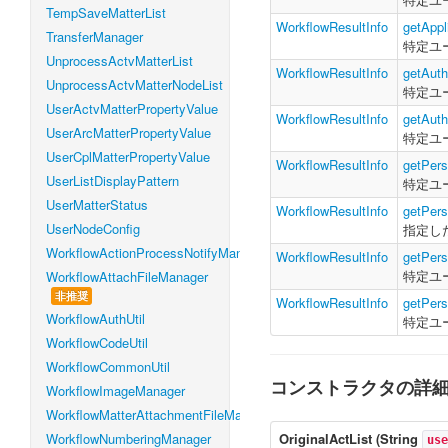
TempSaveMatterList
WorkflowResultInfo
getAppl
TransferManager
特定ユ
UnprocessActvMatterList
WorkflowResultInfo
getAuth
UnprocessActvMatterNodeList
特定ユ
UserActvMatterPropertyValue
WorkflowResultInfo
getAuth
UserArcMatterPropertyValue
特定ユ
UserCplMatterPropertyValue
WorkflowResultInfo
getPers
UserListDisplayPattern
特定ユ
UserMatterStatus
WorkflowResultInfo
getPers
UserNodeConfig
指定し
WorkflowActionProcessNotifyManager
WorkflowResultInfo
getPers
特定ユ
WorkflowAttachFileManager
非推奨
WorkflowResultInfo
getPers
WorkflowAuthUtil
特定ユ
WorkflowCodeUtil
WorkflowCommonUtil
コンストラクタの詳
WorkflowImageManager
WorkflowMatterAttachmentFileManager
WorkflowNumberingManager
OriginalActList
(
String
use