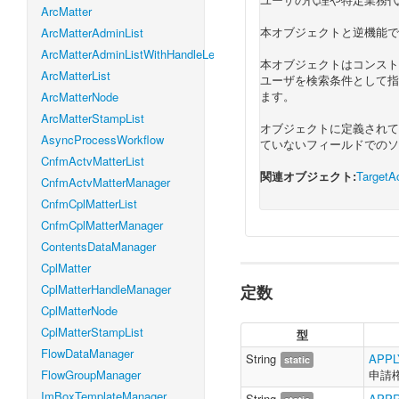
ArcMatter
本オブジェクトと逆機能で
ArcMatterAdminList
ArcMatterAdminListWithHandleLevel
本オブジェクトはコンスト
ArcMatterList
ユーザを検索条件として指
ます。
ArcMatterNode
ArcMatterStampList
オブジェクトに定義されて
AsyncProcessWorkflow
ていないフィールドでのソ
CnfmActvMatterList
関連オブジェクト:
TargetAc
CnfmActvMatterManager
CnfmCplMatterList
CnfmCplMatterManager
ContentsDataManager
CplMatter
CplMatterHandleManager
定数
CplMatterNode
CplMatterStampList
型
FlowDataManager
String
APPL
static
FlowGroupManager
申請
ImBoxTemplateManager
String
APP