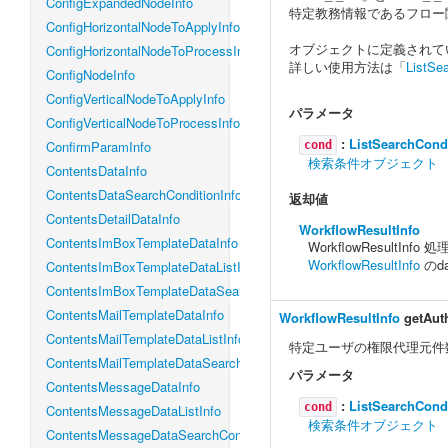
ConfigExpandedNodeInfo
特定教務情報であるフロー関
ConfigHorizontalNodeToApplyInfo
オブジェクトに定義されて
ConfigHorizontalNodeToProcessInfo
詳しい使用方法は「
ListSe
ConfigNodeInfo
ConfigVerticalNodeToApplyInfo
パラメータ
ConfigVerticalNodeToProcessInfo
:
ListSearchCond
ConfirmParamInfo
cond
検索条件オブジェクト
ContentsDataInfo
ContentsDataSearchConditionInfo
返却値
ContentsDetailDataInfo
WorkflowResultInfo
ContentsImBoxTemplateDataInfo
WorkflowResultIn
WorkflowResultInfo
のd
ContentsImBoxTemplateDataListInfo
ContentsImBoxTemplateDataSearchConditionInfo
ContentsMailTemplateDataInfo
WorkflowResultInfo
getAut
ContentsMailTemplateDataListInfo
特定ユーザの権限代理元件
ContentsMailTemplateDataSearchConditionInfo
パラメータ
ContentsMessageDataInfo
:
ListSearchCond
cond
ContentsMessageDataListInfo
検索条件オブジェクト
ContentsMessageDataSearchConditionInfo