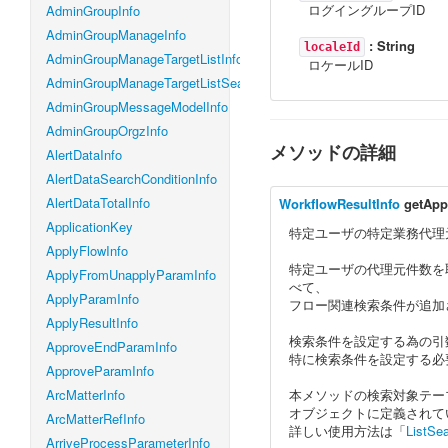
ログイングループID
AdminGroupInfo
AdminGroupManageInfo
:
String
localeId
AdminGroupManageTargetListInfo
ロケールID
AdminGroupManageTargetListSearchConditionInfo
AdminGroupMessageModelInfo
AdminGroupOrgzInfo
メソッドの詳細
AlertDataInfo
AlertDataSearchConditionInfo
AlertDataTotalInfo
WorkflowResultInfo
getApp
ApplicationKey
特定ユーザの特定業務代理
ApplyFlowInfo
特定ユーザの代理元件数を
ApplyFromUnapplyParamInfo
べて、
ApplyParamInfo
フロー関連検索条件が追加
ApplyResultInfo
検索条件を設定する為の引
ApproveEndParamInfo
特に検索条件を設定する必
ApproveParamInfo
ArcMatterInfo
本メソッドの検索対象テーブルは「i
オブジェクトに定義されて
ArcMatterRefInfo
詳しい使用方法は「
ListSe
ArriveProcessParameterInfo