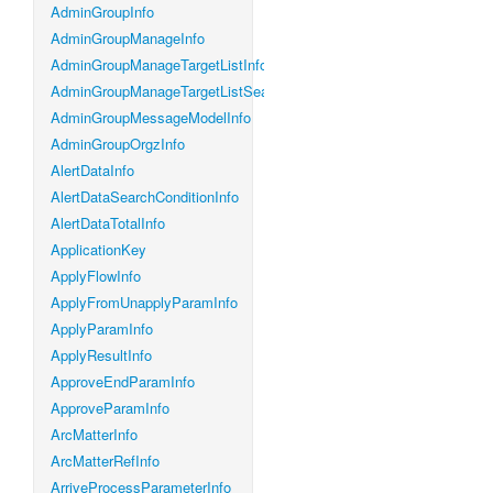
AdminGroupInfo
AdminGroupManageInfo
AdminGroupManageTargetListInfo
AdminGroupManageTargetListSearchConditionInfo
AdminGroupMessageModelInfo
AdminGroupOrgzInfo
AlertDataInfo
AlertDataSearchConditionInfo
AlertDataTotalInfo
ApplicationKey
ApplyFlowInfo
ApplyFromUnapplyParamInfo
ApplyParamInfo
ApplyResultInfo
ApproveEndParamInfo
ApproveParamInfo
ArcMatterInfo
ArcMatterRefInfo
ArriveProcessParameterInfo