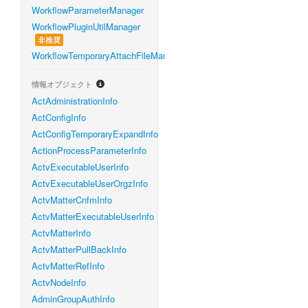
WorkflowParameterManager
WorkflowPluginUtilManager
非推奨
WorkflowTemporaryAttachFileManager
情報オブジェクト
ActAdministrationInfo
ActConfigInfo
ActConfigTemporaryExpandInfo
ActionProcessParameterInfo
ActvExecutableUserInfo
ActvExecutableUserOrgzInfo
ActvMatterCnfmInfo
ActvMatterExecutableUserInfo
ActvMatterInfo
ActvMatterPullBackInfo
ActvMatterRefInfo
ActvNodeInfo
AdminGroupAuthInfo