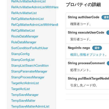
RefActvMatterAdminList
プロパティの詳細
RefActvMatterAdminListWithHandleLevel
RefActvMatterList
String
authUserCode
通常
RefCplMatterAdminList
権限者コード。
RefCplMatterAdminListWithHandleLevel
RefCplMatterList
String
executeUserCode
RouteDataManager
実行者コード。
RuleDataManager
NegoInfo
nego
SortConditionForAuthUser
通常
StampConfig
根回し情報オブジェクト
。
StampConfigList
String
processComment
StampListSearchCondition
処理コメント。
StampParamaterManager
StampProcessManager
String
pullBackTargetNode
TargetActAdminList
引戻し先ノードID。
TargetActList
TempSaveManager
TempSaveMatter
TempSaveMatterAdminList