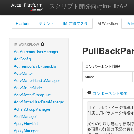
スクリプト開発向けim-BizAPI
Platform
テナント
IM-共通マスタ
IM-Workflow
IMB
IM-WORKFLOW
PullBackPa
ActAuthorityUserManager
ActConfig
ActTemporaryExpandList
コンポーネント情報
ActvMatter
since
ActvMatterHandleManager
ActvMatterNode
コンポーネント概要
ActvMatterStampList
ActvMatterUserDataManager
引戻し用パラメータ情報オ
AdminGroupManager
引戻し用パラメータ情報オ
AlertManager
ApplyFlowList
案件の引戻し処理を行る際
各項目の詳細は下記の表と
ApplyManager