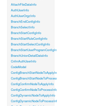
AttachFileDataInfo
AuthUserInfo
AuthUserOrgzInfo
BranchEndConfigInfo
BranchSelectInfo
BranchStartConfigInfo
BranchStartRuleConfigInfo
BranchStartSelectConfigInfo
BranchStartUserProgramConfigInfo
BranchUnionDetailDataInfo
CnfmAuthUserInfo
CodeModel
ConfigBranchStartNodeToApplyInfo
ConfigBranchStartNodeToProcessInfo
ConfigConfirmNodeToApplyInfo
ConfigConfirmNodeToProcessInfo
ConfigDynamicNodeToApplyInfo
ConfigDynamicNodeToProcessInfo