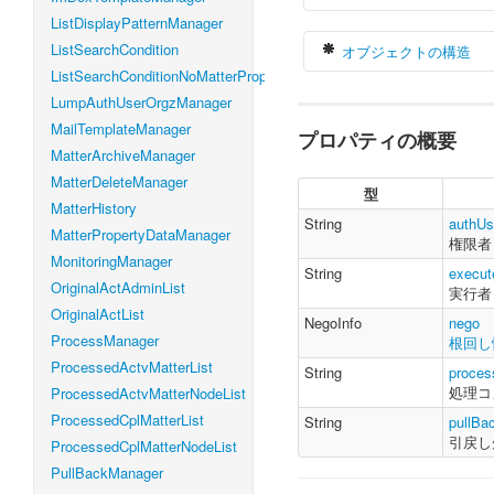
ListDisplayPatternManager
ListSearchCondition
オブジェクトの構造
ListSearchConditionNoMatterProperty
LumpAuthUserOrgzManager
MailTemplateManager
プロパティの概要
var
 pullBackPa
MatterArchiveManager
    authUserCo
    executeUs
MatterDeleteManager
型
    nego 
:
Neg
MatterHistory
    processCo
String
authUs
MatterPropertyDataManager
    pullBack
権限者
}
MonitoringManager
String
execu
OriginalActAdminList
実行者
OriginalActList
NegoInfo
nego
ProcessManager
根回し
ProcessedActvMatterList
String
proce
処理コ
ProcessedActvMatterNodeList
ProcessedCplMatterList
String
pullBa
引戻し
ProcessedCplMatterNodeList
PullBackManager