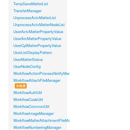
TempSaveMatterList
TransferManager
UnprocessActvMatterList
UnprocessActvMatterNodeList
UserActvMatterPropertyValue
UserArcMatterPropertyValue
UserCplMatterPropertyValue
UserListDisplayPattern
UserMatterStatus
UserNodeConfig
WorkflowActionProcessNotifyManager
WorkflowAttachFileManager
非推奨
WorkflowAuthUtil
WorkflowCodeUtil
WorkflowCommonUtil
WorkflowImageManager
WorkflowMatterAttachmentFileManager
WorkflowNumberingManager