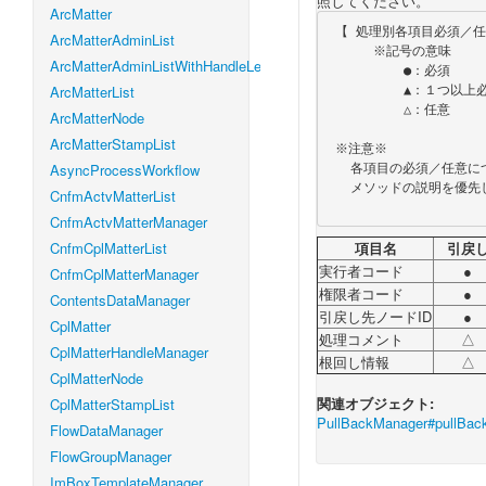
照してください。
ArcMatter
 【 処理別各項目必須／任意一覧 】

ArcMatterAdminList
      ※記号の意味

ArcMatterAdminListWithHandleLevel
          ●：必須

ArcMatterList
          ▲：１つ以上必須

          △：任意

ArcMatterNode
ArcMatterStampList
 ※注意※

AsyncProcessWorkflow
   各項目の必須／任意について、各メソッドの説明に明示的に記載されている場合は、

   メソッドの説明を優先します。

CnfmActvMatterList
CnfmActvMatterManager
CnfmCplMatterList
項目名
引戻
実行者コード
●
CnfmCplMatterManager
権限者コード
●
ContentsDataManager
引戻し先ノードID
●
CplMatter
処理コメント
△
CplMatterHandleManager
根回し情報
△
CplMatterNode
関連オブジェクト:
CplMatterStampList
PullBackManager#pullBack
FlowDataManager
FlowGroupManager
ImBoxTemplateManager