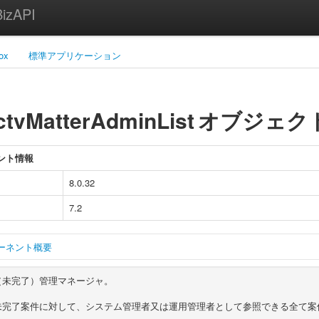
zAPI
ox
標準アプリケーション
ctvMatterAdminList
オブジェク
ント情報
8.0.32
7.2
ーネント概要
（未完了）管理マネージャ。
未完了案件に対して、システム管理者又は運用管理者として参照できる全て案