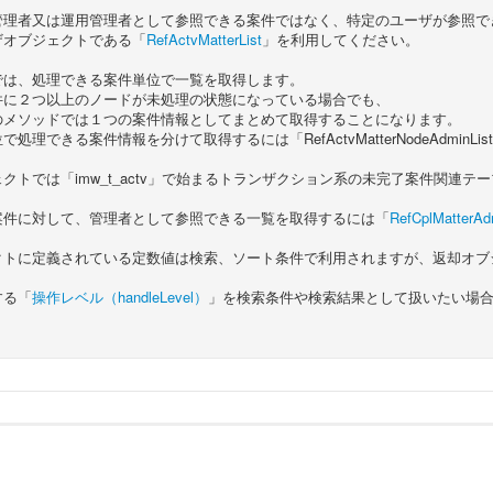
管理者又は運用管理者として参照できる案件ではなく、特定のユーザが参照で
ザオブジェクトである「
RefActvMatterList
」を利用してください。
では、処理できる案件単位で一覧を取得します。
件に２つ以上のノードが未処理の状態になっている場合でも、
のメソッドでは１つの案件情報としてまとめて取得することになります。
処理できる案件情報を分けて取得するには「RefActvMatterNodeAdminL
クトでは「imw_t_actv」で始まるトランザクション系の未完了案件関連
案件に対して、管理者として参照できる一覧を取得するには「
RefCplMatterAd
クトに定義されている定数値は検索、ソート条件で利用されますが、返却オブ
する「
操作レベル（handleLevel）
」を検索条件や検索結果として扱いたい場