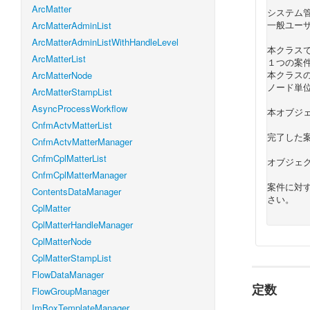
ArcMatter
システム
一般ユー
ArcMatterAdminList
ArcMatterAdminListWithHandleLevel
本クラス
ArcMatterList
１つの案
本クラス
ArcMatterNode
ノード単位で
ArcMatterStampList
AsyncProcessWorkflow
本オブジェ
CnfmActvMatterList
完了した
CnfmActvMatterManager
CnfmCplMatterList
オブジェ
CnfmCplMatterManager
案件に対
ContentsDataManager
さい。
CplMatter
CplMatterHandleManager
CplMatterNode
CplMatterStampList
FlowDataManager
定数
FlowGroupManager
ImBoxTemplateManager