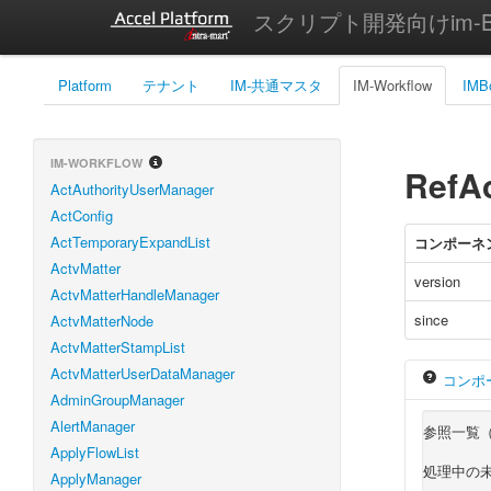
スクリプト開発向けim-Bi
Platform
テナント
IM-共通マスタ
IM-Workflow
IMB
IM-WORKFLOW
RefA
ActAuthorityUserManager
ActConfig
ActTemporaryExpandList
コンポーネ
ActvMatter
version
ActvMatterHandleManager
since
ActvMatterNode
ActvMatterStampList
ActvMatterUserDataManager
コンポ
AdminGroupManager
AlertManager
参照一覧
ApplyFlowList
処理中の
ApplyManager