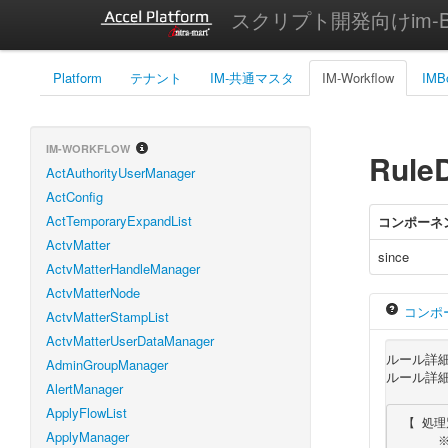
スクリプト開発向けim-Bi
Platform
テナント
IM-共通マスタ
IM-Workflow
IMB
IM-WORKFLOW
RuleD
ActAuthorityUserManager
ActConfig
ActTemporaryExpandList
コンポーネ
ActvMatter
since
ActvMatterHandleManager
ActvMatterNode
コンポ
ActvMatterStampList
ActvMatterUserDataManager
ルール詳
AdminGroupManager
ルール詳細
AlertManager
ApplyFlowList
 【 処理別各項目必須／任意一覧 】

ApplyManager
      ※記号の意味
