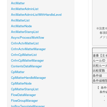
ArcMatter
          ●
          ▲：１つ
ArcMatterAdminList
          △
ArcMatterAdminListWithHandleLevel
          ×：不要（設定されていても
ArcMatterList
          ☆：各APIの説明に準ずる（各APIの説明に記載が
ArcMatterNode
 ※注意※

ArcMatterStampList
   各項目の必須／任意について、各メソッドの説明に明示的に記載されている場合は、

AsyncProcessWorkflow
   メソッドの説明を優先します。

CnfmActvMatterList
CnfmActvMatterManager
CnfmCplMatterList
連番【主
CnfmCplMatterManager
ルールID
比較ルー
ContentsDataManager
比較変数
CplMatter
条件値
CplMatterHandleManager
条件値種
CplMatterNode
 【 条件値について 】

CplMatterStampList
   条件値は、条件値種類（変数種別）により、設定や取得する値が異なります。

FlowDataManager
     ・「条件値種類が固定」：直接入力した値

FlowGroupManager
     ・「条件値種類が変数」：案件プロパティキー

ImBoxTemplateManager