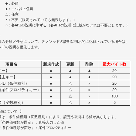
：必須

以上必須

：任意

無視します。）

なければ不要とします。）

項目名
新規作成
更新
削除
最大バイト数
キー】
●
▲
▲
20
【主キー】
●
▲
▲
20
ルID（条件種別）
●
△
×
20
（案件プロパティキー）
●
△
×
20
●
△
×
100
類（変数種別）
●
△
×
5