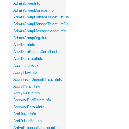
AdminGroupInfo
AdminGroupManageInfo
AdminGroupManageTargetListInfo
AdminGroupManageTargetListSearchConditionInfo
AdminGroupMessageModelInfo
AdminGroupOrgzInfo
AlertDataInfo
AlertDataSearchConditionInfo
AlertDataTotalInfo
ApplicationKey
ApplyFlowInfo
ApplyFromUnapplyParamInfo
ApplyParamInfo
ApplyResultInfo
ApproveEndParamInfo
ApproveParamInfo
ArcMatterInfo
ArcMatterRefInfo
ArriveProcessParameterInfo