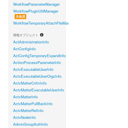
WorkflowParameterManager
WorkflowPluginUtilManager
非推奨
WorkflowTemporaryAttachFileManager
情報オブジェクト
ActAdministrationInfo
ActConfigInfo
ActConfigTemporaryExpandInfo
ActionProcessParameterInfo
ActvExecutableUserInfo
ActvExecutableUserOrgzInfo
ActvMatterCnfmInfo
ActvMatterExecutableUserInfo
ActvMatterInfo
ActvMatterPullBackInfo
ActvMatterRefInfo
ActvNodeInfo
AdminGroupAuthInfo