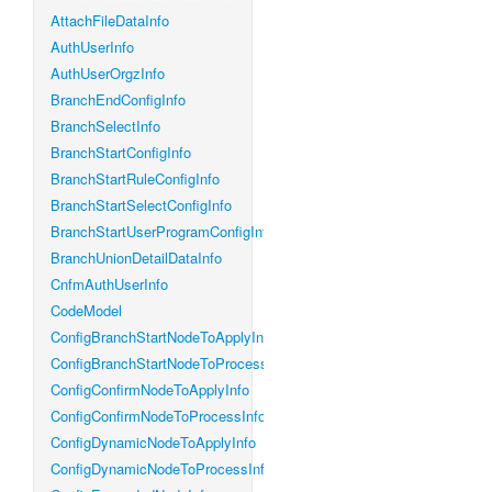
AttachFileDataInfo
AuthUserInfo
AuthUserOrgzInfo
BranchEndConfigInfo
BranchSelectInfo
BranchStartConfigInfo
BranchStartRuleConfigInfo
BranchStartSelectConfigInfo
BranchStartUserProgramConfigInfo
BranchUnionDetailDataInfo
CnfmAuthUserInfo
CodeModel
ConfigBranchStartNodeToApplyInfo
ConfigBranchStartNodeToProcessInfo
ConfigConfirmNodeToApplyInfo
ConfigConfirmNodeToProcessInfo
ConfigDynamicNodeToApplyInfo
ConfigDynamicNodeToProcessInfo