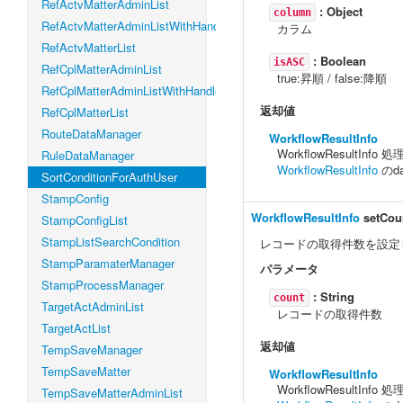
RefActvMatterAdminList
:
Object
column
RefActvMatterAdminListWithHandleLevel
カラム
RefActvMatterList
:
Boolean
isASC
RefCplMatterAdminList
true:昇順 / false:降順
RefCplMatterAdminListWithHandleLevel
返却値
RefCplMatterList
RouteDataManager
WorkflowResultInfo
WorkflowResultIn
RuleDataManager
WorkflowResultInfo
のd
SortConditionForAuthUser
StampConfig
WorkflowResultInfo
setCou
StampConfigList
StampListSearchCondition
レコードの取得件数を設定
StampParamaterManager
パラメータ
StampProcessManager
:
String
count
TargetActAdminList
レコードの取得件数
TargetActList
返却値
TempSaveManager
TempSaveMatter
WorkflowResultInfo
WorkflowResultIn
TempSaveMatterAdminList