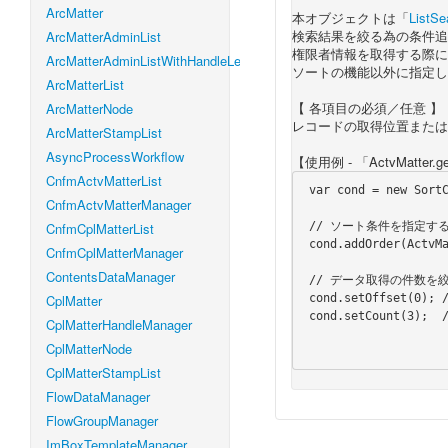
ArcMatter
本オブジェクトは「
ListSe
検索結果を絞る為の条件追
ArcMatterAdminList
権限者情報を取得する際に
ArcMatterAdminListWithHandleLevel
ソートの機能以外に指定し
ArcMatterList
【 各項目の必須／任意 】
ArcMatterNode
レコードの取得位置または
ArcMatterStampList
AsyncProcessWorkflow
【使用例 - 「ActvMatter.
CnfmActvMatterList
 var cond = new SortConditionForAuthUser();

CnfmActvMatterManager
 // ソート条件を指定する。フローIDで「昇順」ソートする。

CnfmCplMatterList
 cond.addOrder(ActvMatter.CONFIRM_CPL_FLAG, true); // true:昇順 / false:降順

CnfmCplMatterManager
ContentsDataManager
 // データ取得の件数を絞ります。

 cond.setOffset(0); // 「０」行から

CplMatter
 cond.setCount(3);  // 「３」行まで

CplMatterHandleManager
CplMatterNode
CplMatterStampList
FlowDataManager
FlowGroupManager
ImBoxTemplateManager