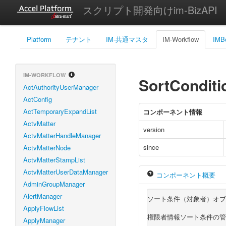
スクリプト開発向けim-BizAPI
Platform
テナント
IM-共通マスタ
IM-Workflow
IMB
IM-WORKFLOW
SortCondit
ActAuthorityUserManager
ActConfig
ActTemporaryExpandList
コンポーネント情報
ActvMatter
version
ActvMatterHandleManager
since
ActvMatterNode
ActvMatterStampList
ActvMatterUserDataManager
コンポーネント概要
AdminGroupManager
AlertManager
ソート条件（対象者）オブ
ApplyFlowList
権限者情報ソート条件の管
ApplyManager