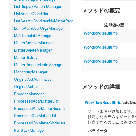
ListDisplayPatternManager
メソッドの概要
ListSearchCondition
ListSearchConditionNoMatterProperty
返却値の型
LumpAuthUserOrgzManager
WorkflowResultInfo
MailTemplateManager
MatterArchiveManager
WorkflowResultInfo
MatterDeleteManager
MatterHistory
WorkflowResultInfo
MatterPropertyDataManager
MonitoringManager
OriginalActAdminList
メソッドの詳細
OriginalActList
ProcessManager
ProcessedActvMatterList
WorkflowResultInfo
addOrd
ProcessedActvMatterNodeList
ソート条件を追加します。
ProcessedCplMatterList
指定したカラムをソート条
指定できるカラムは各検索
ProcessedCplMatterNodeList
PullBackManager
パラメータ