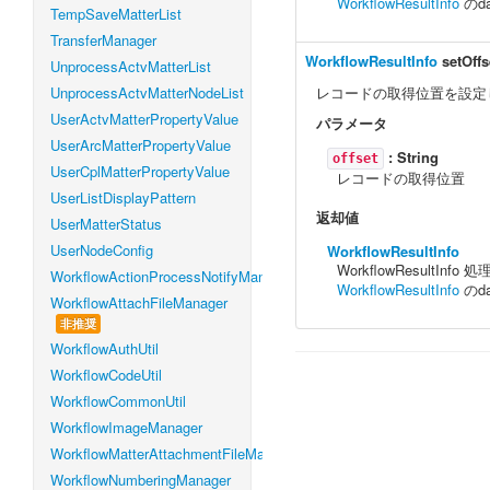
WorkflowResultInfo
のd
TempSaveMatterList
TransferManager
WorkflowResultInfo
setOffs
UnprocessActvMatterList
UnprocessActvMatterNodeList
レコードの取得位置を設定
UserActvMatterPropertyValue
パラメータ
UserArcMatterPropertyValue
:
String
offset
UserCplMatterPropertyValue
レコードの取得位置
UserListDisplayPattern
返却値
UserMatterStatus
UserNodeConfig
WorkflowResultInfo
WorkflowResultIn
WorkflowActionProcessNotifyManager
WorkflowResultInfo
のd
WorkflowAttachFileManager
非推奨
WorkflowAuthUtil
WorkflowCodeUtil
WorkflowCommonUtil
WorkflowImageManager
WorkflowMatterAttachmentFileManager
WorkflowNumberingManager