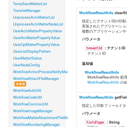
TempSaveMatterList
TransferManager
WorkflowResultInfo
clearS
UnprocessActvMatterList
指定したテナントIDの印
UnprocessActvMatterNodeList
実装されたアプリケーショ
UserActvMatterPropertyValue
複数のアプリケーションサ
UserArcMatterPropertyValue
パラメータ
UserCplMatterPropertyValue
:
テナントID
tenantId
UserListDisplayPattern
テナントID
UserMatterStatus
返却値
UserNodeConfig
WorkflowActionProcessNotifyManager
WorkflowResultInfo
WorkflowResultIn
WorkflowAttachFileManager
WorkflowResultInfo
のd
非推奨
WorkflowAuthUtil
WorkflowCodeUtil
WorkflowResultInfo
getFie
WorkflowCommonUtil
指定した印影フィールドタ
WorkflowImageManager
パラメータ
WorkflowMatterAttachmentFileManager
:
String
fieldType
WorkflowNumberingManager