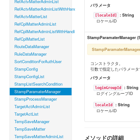
RefActvMatterAdminList
パラメータ
RefActvMatterAdminListWithHandleLevel
:
String
[localeId]
RefActvMatterList
ロケールID
RefCplMatterAdminList
RefCplMatterAdminListWithHandleLevel
StampParamaterManager
(
RefCplMatterList
RouteDataManager
StampParamaterManag
RuleDataManager
SortConditionForAuthUser
コンストラクタ。
StampConfig
引数で指定したパラメータ
StampConfigList
パラメータ
StampListSearchCondition
:
String
loginGroupId
StampParamaterManager
ログイングループID
StampProcessManager
:
String
localeId
TargetActAdminList
ロケールID
TargetActList
TempSaveManager
TempSaveMatter
TempSaveMatterAdminList
メソッドの詳細