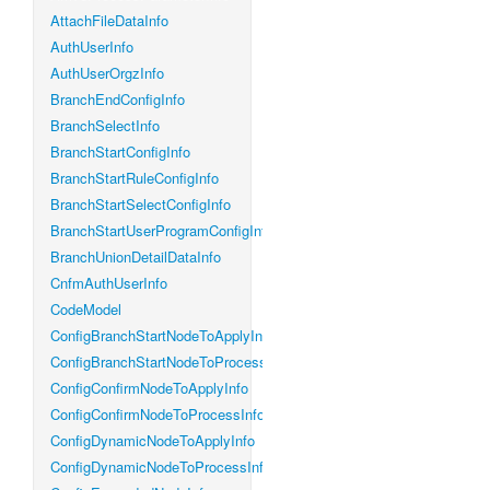
AttachFileDataInfo
AuthUserInfo
AuthUserOrgzInfo
BranchEndConfigInfo
BranchSelectInfo
BranchStartConfigInfo
BranchStartRuleConfigInfo
BranchStartSelectConfigInfo
BranchStartUserProgramConfigInfo
BranchUnionDetailDataInfo
CnfmAuthUserInfo
CodeModel
ConfigBranchStartNodeToApplyInfo
ConfigBranchStartNodeToProcessInfo
ConfigConfirmNodeToApplyInfo
ConfigConfirmNodeToProcessInfo
ConfigDynamicNodeToApplyInfo
ConfigDynamicNodeToProcessInfo