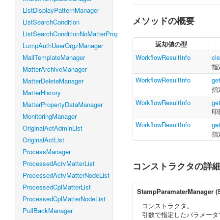
ListDisplayPatternManager
メソッドの概要
ListSearchCondition
ListSearchConditionNoMatterProperty
返却値の型
LumpAuthUserOrgzManager
MailTemplateManager
WorkflowResultInfo
cl
指
MatterArchiveManager
WorkflowResultInfo
ge
MatterDeleteManager
指
MatterHistory
WorkflowResultInfo
ge
MatterPropertyDataManager
印
MonitoringManager
WorkflowResultInfo
ge
OriginalActAdminList
指
OriginalActList
ProcessManager
ProcessedActvMatterList
コンストラクタの詳
ProcessedActvMatterNodeList
ProcessedCplMatterList
StampParamaterManager
(
ProcessedCplMatterNodeList
コンストラクタ。
PullBackManager
引数で指定したパラメータ