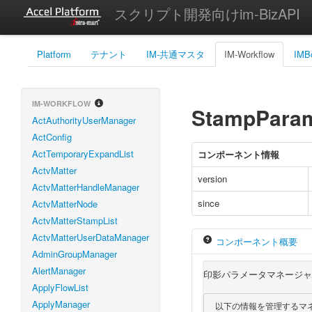
スクリプト開発向けim-BizAPI
Platform
テナント
IM-共通マスタ
IM-Workflow
IMB
IM-WORKFLOW
StampPara
ActAuthorityUserManager
ActConfig
ActTemporaryExpandList
コンポーネント情報
ActvMatter
version
ActvMatterHandleManager
since
ActvMatterNode
ActvMatterStampList
ActvMatterUserDataManager
コンポーネント概要
AdminGroupManager
AlertManager
印影パラメータマネージャ
ApplyFlowList
ApplyManager
 以下の情報を管理するマネージャ。
