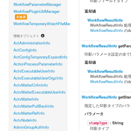
印影フィールドタイプ
WorkflowParameterManager
返却値
WorkflowPluginUtilManager
非推奨
WorkflowResultInfo
WorkflowTemporaryAttachFileManager
WorkflowResultIn
WorkflowResultInfo
のd
情報オブジェクト
ActAdministrationInfo
WorkflowResultInfo
getPar
ActConfigInfo
印影パラメータ設定の全て
ActConfigTemporaryExpandInfo
返却値
ActionProcessParameterInfo
ActvExecutableUserInfo
WorkflowResultInfo
WorkflowResultIn
ActvExecutableUserOrgzInfo
WorkflowResultInfo
のd
ActvMatterCnfmInfo
ActvMatterExecutableUserInfo
WorkflowResultInfo
getSt
ActvMatterInfo
指定した印影タイプのパラ
ActvMatterPullBackInfo
ActvMatterRefInfo
パラメータ
ActvNodeInfo
:
String
stampType
AdminGroupAuthInfo
印影タイプ