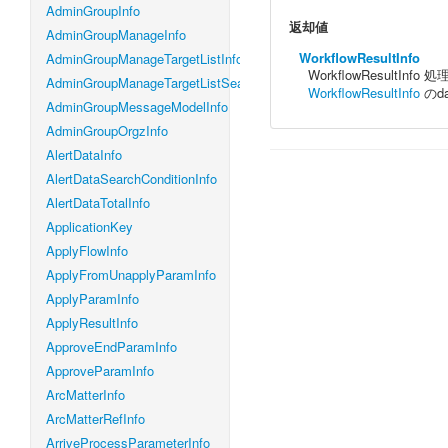
AdminGroupInfo
返却値
AdminGroupManageInfo
WorkflowResultInfo
AdminGroupManageTargetListInfo
WorkflowResultIn
AdminGroupManageTargetListSearchConditionInfo
WorkflowResultInfo
のd
AdminGroupMessageModelInfo
AdminGroupOrgzInfo
AlertDataInfo
AlertDataSearchConditionInfo
AlertDataTotalInfo
ApplicationKey
ApplyFlowInfo
ApplyFromUnapplyParamInfo
ApplyParamInfo
ApplyResultInfo
ApproveEndParamInfo
ApproveParamInfo
ArcMatterInfo
ArcMatterRefInfo
ArriveProcessParameterInfo