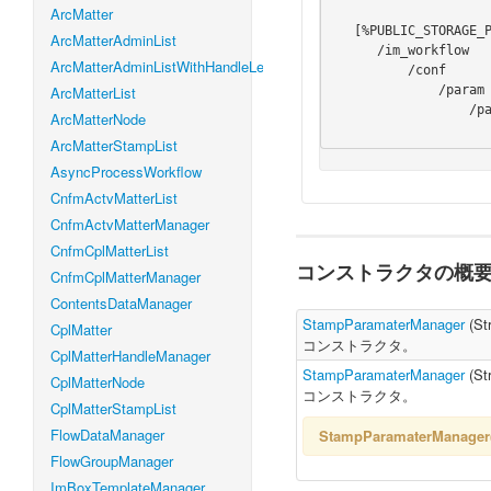
ArcMatter
   [%PUBLIC_STORAGE_PATH%]

ArcMatterAdminList
      /im_workflow

ArcMatterAdminListWithHandleLevel
          /conf

              /param

ArcMatterList
                  /param_stamp_[%テナントID%].xml

ArcMatterNode
ArcMatterStampList
AsyncProcessWorkflow
CnfmActvMatterList
CnfmActvMatterManager
CnfmCplMatterList
コンストラクタの概
CnfmCplMatterManager
ContentsDataManager
StampParamaterManager
(
St
CplMatter
コンストラクタ。
CplMatterHandleManager
StampParamaterManager
(
St
CplMatterNode
コンストラクタ。
CplMatterStampList
FlowDataManager
StampParamaterManage
FlowGroupManager
ImBoxTemplateManager