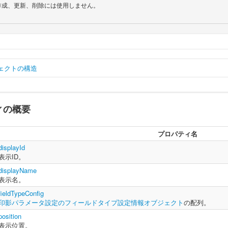
ェクトの構造
ィの概要
ar
 stampStringInfo 
=
{
    displayId 
:
String
,
// 表示ID。
    displayName 
:
String
,
// 表示名。
プロパティ名
    fieldTypeConfig 
:
Array
,
// 
印影パラメータ設定のフィールドタイプ設
    position 
:
String
,
// 表示位置。
displayId
    width 
:
String
// 表示幅。
表示ID。
displayName
表示名。
fieldTypeConfig
印影パラメータ設定のフィールドタイプ設定情報オブジェクト
の配列。
position
表示位置。