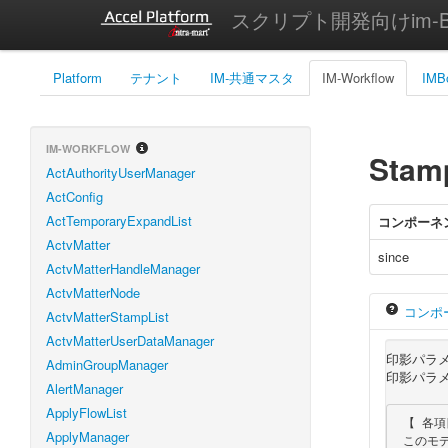
スクリプト開発向けim-Bi
Platform
テナント
IM-共通マスタ
IM-Workflow
IMB
IM-WORKFLOW
Stamp
ActAuthorityUserManager
ActConfig
ActTemporaryExpandList
コンポーネ
ActvMatter
since
ActvMatterHandleManager
ActvMatterNode
コンポ
ActvMatterStampList
ActvMatterUserDataManager
印影パラ
AdminGroupManager
印影パラメ
AlertManager
ApplyFlowList
 【 各項目の必須／任意 】

ApplyManager
 このモデルは値を取得する時にのみ使用しますので、全て任意項目となります。
