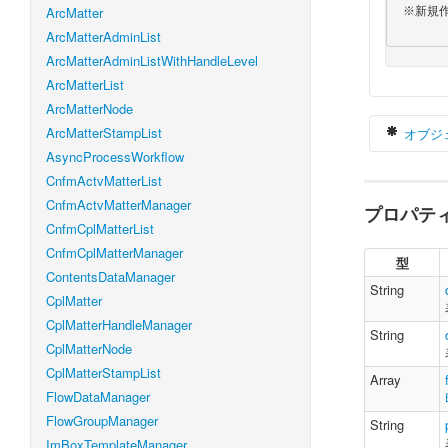
ArcMatter
 ※新規作成、更新、削除には使用しません。

ArcMatterAdminList
ArcMatterAdminListWithHandleLevel
ArcMatterList
ArcMatterNode
ArcMatterStampList
オブジ
AsyncProcessWorkflow
CnfmActvMatterList
CnfmActvMatterManager
プロパテ
v
CnfmCplMatterList
CnfmCplMatterManager
型
ContentsDataManager
String
CplMatter
}
CplMatterHandleManager
String
CplMatterNode
CplMatterStampList
Array
FlowDataManager
FlowGroupManager
String
ImBoxTemplateManager