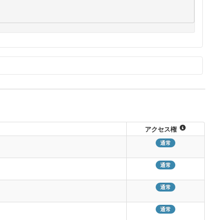
コピー
アクセス権
定情報オブジェクト
の配列。
通常
通常
通常
通常