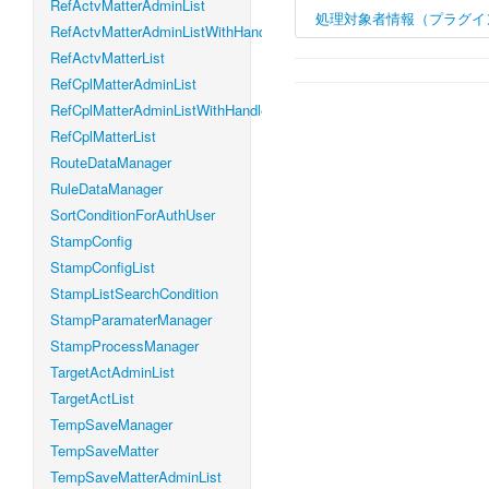
RefActvMatterAdminList
処理対象者情報（プラグイ
RefActvMatterAdminListWithHandleLevel
RefActvMatterList
RefCplMatterAdminList
RefCplMatterAdminListWithHandleLevel
RefCplMatterList
RouteDataManager
RuleDataManager
SortConditionForAuthUser
StampConfig
StampConfigList
StampListSearchCondition
StampParamaterManager
StampProcessManager
TargetActAdminList
TargetActList
TempSaveManager
TempSaveMatter
TempSaveMatterAdminList