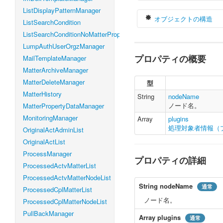
ListDisplayPatternManager
オブジェクトの構造
ListSearchCondition
ListSearchConditionNoMatterProperty
LumpAuthUserOrgzManager
プロパティの概要
MailTemplateManager
var
 userNodeCo
    nodeName 
:
MatterArchiveManager
    plugins 
:
MatterDeleteManager
型
}
MatterHistory
String
nodeName
ノード名。
MatterPropertyDataManager
MonitoringManager
Array
plugins
処理対象者情報（
OriginalActAdminList
OriginalActList
ProcessManager
プロパティの詳細
ProcessedActvMatterList
ProcessedActvMatterNodeList
String
nodeName
通常
ProcessedCplMatterList
ノード名。
ProcessedCplMatterNodeList
PullBackManager
Array
plugins
通常