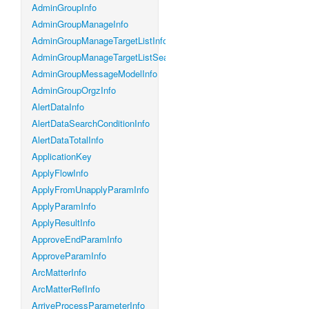
AdminGroupInfo
AdminGroupManageInfo
AdminGroupManageTargetListInfo
AdminGroupManageTargetListSearchConditionInfo
AdminGroupMessageModelInfo
AdminGroupOrgzInfo
AlertDataInfo
AlertDataSearchConditionInfo
AlertDataTotalInfo
ApplicationKey
ApplyFlowInfo
ApplyFromUnapplyParamInfo
ApplyParamInfo
ApplyResultInfo
ApproveEndParamInfo
ApproveParamInfo
ArcMatterInfo
ArcMatterRefInfo
ArriveProcessParameterInfo