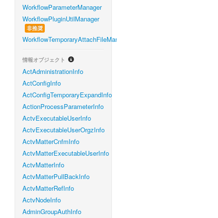
WorkflowParameterManager
WorkflowPluginUtilManager
非推奨
WorkflowTemporaryAttachFileManager
情報オブジェクト
ActAdministrationInfo
ActConfigInfo
ActConfigTemporaryExpandInfo
ActionProcessParameterInfo
ActvExecutableUserInfo
ActvExecutableUserOrgzInfo
ActvMatterCnfmInfo
ActvMatterExecutableUserInfo
ActvMatterInfo
ActvMatterPullBackInfo
ActvMatterRefInfo
ActvNodeInfo
AdminGroupAuthInfo