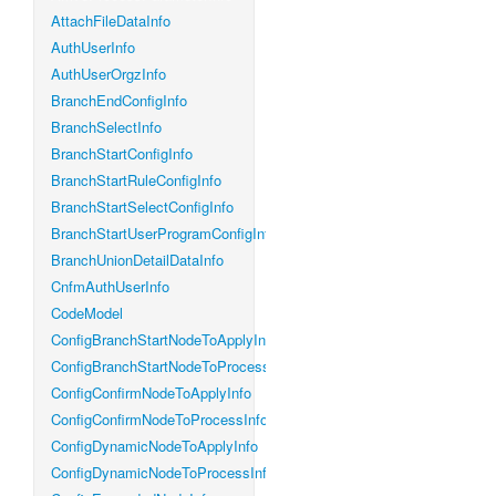
AttachFileDataInfo
AuthUserInfo
AuthUserOrgzInfo
BranchEndConfigInfo
BranchSelectInfo
BranchStartConfigInfo
BranchStartRuleConfigInfo
BranchStartSelectConfigInfo
BranchStartUserProgramConfigInfo
BranchUnionDetailDataInfo
CnfmAuthUserInfo
CodeModel
ConfigBranchStartNodeToApplyInfo
ConfigBranchStartNodeToProcessInfo
ConfigConfirmNodeToApplyInfo
ConfigConfirmNodeToProcessInfo
ConfigDynamicNodeToApplyInfo
ConfigDynamicNodeToProcessInfo