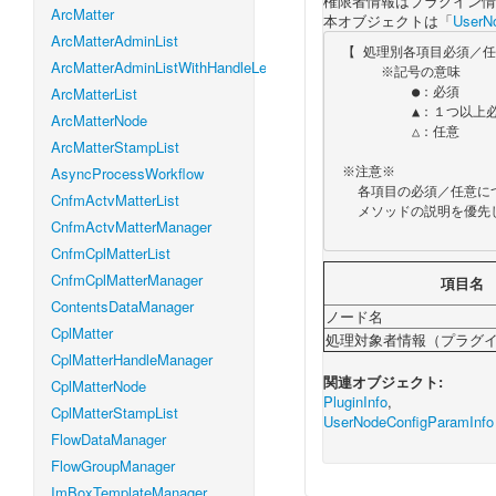
権限者情報はプラグイン情
ArcMatter
本オブジェクトは「
UserN
ArcMatterAdminList
 【 処理別各項目必須／任意一覧 】

ArcMatterAdminListWithHandleLevel
      ※記号の意味

ArcMatterList
          ●：必須

          ▲：１つ以上必須

ArcMatterNode
          △：任意

ArcMatterStampList
AsyncProcessWorkflow
 ※注意※

   各項目の必須／任意について、各メソッドの説明に明示的に記載されている場合は、

CnfmActvMatterList
   メソッドの説明を優先します。

CnfmActvMatterManager
CnfmCplMatterList
CnfmCplMatterManager
項目名
ContentsDataManager
ノード名
CplMatter
処理対象者情報（プラグ
CplMatterHandleManager
関連オブジェクト:
CplMatterNode
PluginInfo
,
CplMatterStampList
UserNodeConfigParamInfo
FlowDataManager
FlowGroupManager
ImBoxTemplateManager