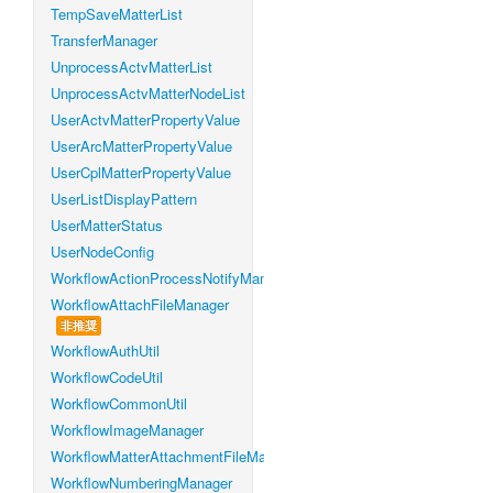
TempSaveMatterList
TransferManager
UnprocessActvMatterList
UnprocessActvMatterNodeList
UserActvMatterPropertyValue
UserArcMatterPropertyValue
UserCplMatterPropertyValue
UserListDisplayPattern
UserMatterStatus
UserNodeConfig
WorkflowActionProcessNotifyManager
WorkflowAttachFileManager
非推奨
WorkflowAuthUtil
WorkflowCodeUtil
WorkflowCommonUtil
WorkflowImageManager
WorkflowMatterAttachmentFileManager
WorkflowNumberingManager