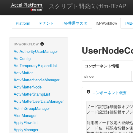
スクリプト開発向けim-BizAPI
Platform
テナント
IM-共通マスタ
IM-Workflow
IMB
IM-WORKFLOW
UserNodeCo
ActAuthorityUserManager
ActConfig
ActTemporaryExpandList
コンポーネント情報
ActvMatter
since
ActvMatterHandleManager
ActvMatterNode
コンポーネント概要
ActvMatterStampList
ActvMatterUserDataManager
ノード設定詳細情報オブジ
AdminGroupManager
ノード設定詳細情報オブジ
AlertManager
ApplyFlowList
利用者ノード設定の登録処
ノード名、権限者情報を保
ApplyManager