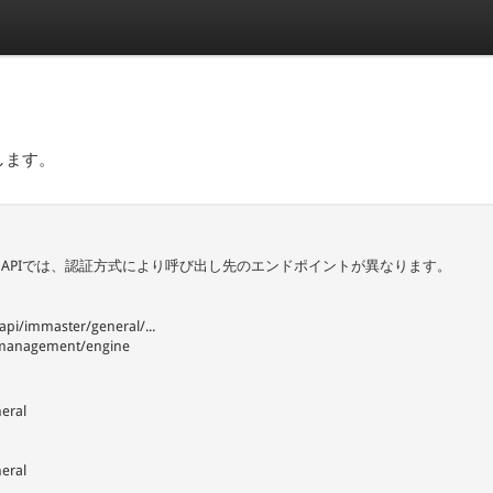
します。
rm REST APIでは、認証方式により呼び出し先のエンドポイントが異なります。
/immaster/general/...
l/management/engine
eral
eral