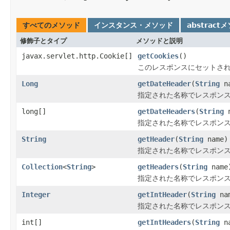
すべてのメソッド
インスタンス・メソッド
abstract
修飾子とタイプ
メソッドと説明
javax.servlet.http.Cookie[]
getCookies
()
このレスポンスにセットされた
Long
getDateHeader
(
String
na
指定された名称でレスポン
long[]
getDateHeaders
(
String
n
指定された名称でレスポン
String
getHeader
(
String
name)
指定された名称でレスポン
Collection
<
String
>
getHeaders
(
String
name
指定された名称でレスポン
Integer
getIntHeader
(
String
na
指定された名称でレスポン
int[]
getIntHeaders
(
String
na