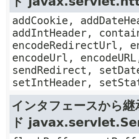
ド javax.servlet.h
addCookie, addDateHe
addIntHeader, contai
encodeRedirectUrl, e
encodeUrl, encodeURL
sendRedirect, setDat
setIntHeader, setSta
インタフェースから継
ド javax.servlet.S