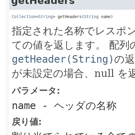
getHeaders
Collection
<
String
> getHeaders(
String
 name)
指定された名称でレスポ
ての値を返します。 配列
getHeader(String)
の返
が未設定の場合、null 
パラメータ:
name
- ヘッダの名称
戻り値: