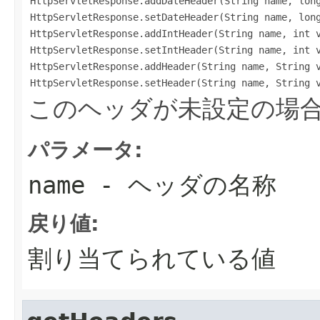
HttpServletResponse.addDateHeader(String name, lon
HttpServletResponse.setDateHeader(String name, lon
HttpServletResponse.addIntHeader(String name, int 
HttpServletResponse.setIntHeader(String name, int 
HttpServletResponse.addHeader(String name, String 
HttpServletResponse.setHeader(String name, String 
このヘッダが未設定の場合、
パラメータ:
name
- ヘッダの名称
戻り値:
割り当てられている値