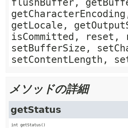
flushBuffer, getBuff
getCharacterEncoding
getLocale, getOutput
isCommitted, reset, 
setBufferSize, setCh
setContentLength, se
メソッドの詳細
getStatus
int getStatus()