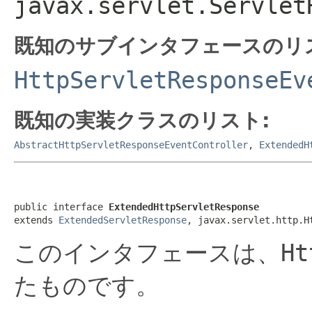
javax.servlet.Servlet
既知のサブインタフェースのリ
HttpServletResponseEv
既知の実装クラスのリスト:
AbstractHttpServletResponseEventController
,
ExtendedH
public interface 
ExtendedHttpServletResponse
extends 
ExtendedServletResponse
, javax.servlet.http.H
このインタフェースは、
Ht
たものです。