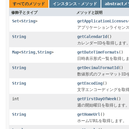
すべてのメソッド
インスタンス・メソッド
abstract
修飾子とタイプ
メソッドと説明
Set
<
String
>
getApplicationLicenses
アプリケーションライセン
String
getCalendarId
()
カレンダーIDを取得します
Map
<
String
,
String
>
getDateTimeFormats
()
日時表示形式一覧を取得し
String
getDecimalFormatId
()
数値形式のフォーマットID
String
getEncoding
()
文字エンコーディングを取
int
getFirstDayOfWeek
()
週の開始曜日を取得します
String
getHomeUrl
()
ホームURLを取得します。