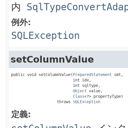
内
SqlTypeConvertAda
例外:
SQLException
setColumnValue
public void setColumnValue(
PreparedStatement
 smt,

                           int idx,

                           int sqlType,

Object
 value,

Class
<?> propertyType)

                    throws 
SQLException
定義: