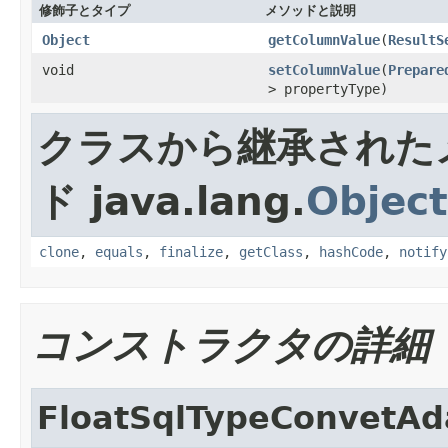
修飾子とタイプ
メソッドと説明
Object
getColumnValue
(
ResultS
void
setColumnValue
(
Prepare
> propertyType)
クラスから継承された
ド java.lang.
Object
clone
,
equals
,
finalize
,
getClass
,
hashCode
,
notify
コンストラクタの詳細
FloatSqlTypeConvetAd