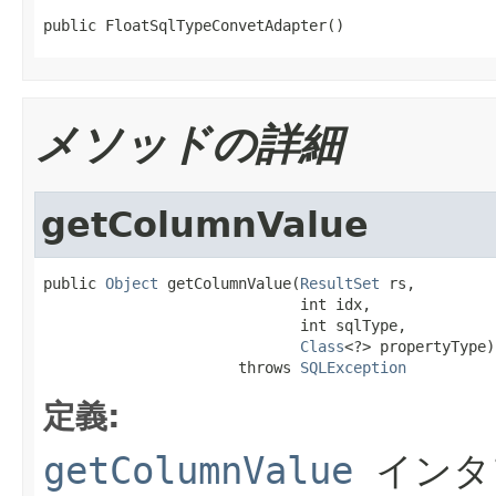
public FloatSqlTypeConvetAdapter()
メソッドの詳細
getColumnValue
public 
Object
 getColumnValue(
ResultSet
 rs,

                             int idx,

                             int sqlType,

Class
<?> propertyType)

                      throws 
SQLException
定義:
getColumnValue
インタ