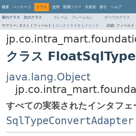
概要
パッケージ
クラス
使用
階層ツリー
非推奨
索引
ヘルプ
前のクラス
次のクラス
フレーム
フレームなし
すべてのクラス
サマリー:
ネスト |
フィールド |
コンストラクタ
|
メソッド
詳細:
フィールド 
jp.co.intra_mart.foundat
クラス FloatSqlType
java.lang.Object
jp.co.intra_mart.found
すべての実装されたインタフェ
SqlTypeConvertAdapter