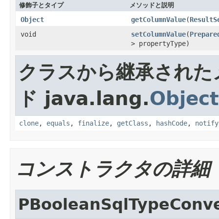
修飾子とタイプ
メソッドと説明
Object
getColumnValue
(
ResultS
void
setColumnValue
(
Prepare
> propertyType)
クラスから継承された
ド java.lang.
Object
clone
,
equals
,
finalize
,
getClass
,
hashCode
,
notify
コンストラクタの詳細
PBooleanSqlTypeConv