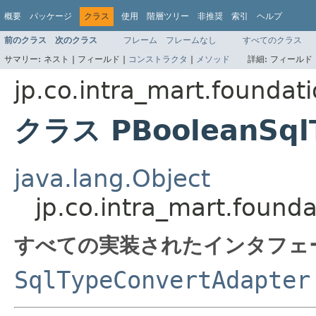
概要
パッケージ
クラス
使用
階層ツリー
非推奨
索引
ヘルプ
前のクラス
次のクラス
フレーム
フレームなし
すべてのクラス
サマリー:
ネスト |
フィールド |
コンストラクタ
|
メソッド
詳細:
フィールド 
jp.co.intra_mart.foundat
クラス PBooleanSql
java.lang.Object
jp.co.intra_mart.foun
すべての実装されたインタフェ
SqlTypeConvertAdapter