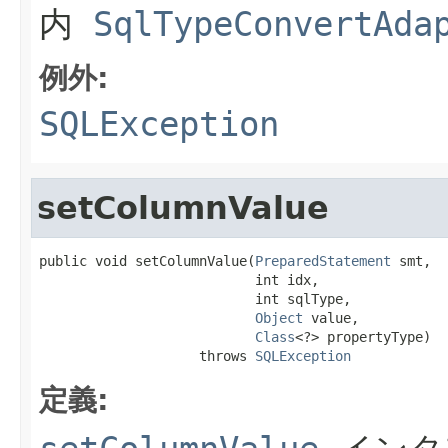
内
SqlTypeConvertAda
例外:
SQLException
setColumnValue
public void setColumnValue(
PreparedStatement
 smt,

                           int idx,

                           int sqlType,

Object
 value,

Class
<?> propertyType)

                    throws 
SQLException
定義: