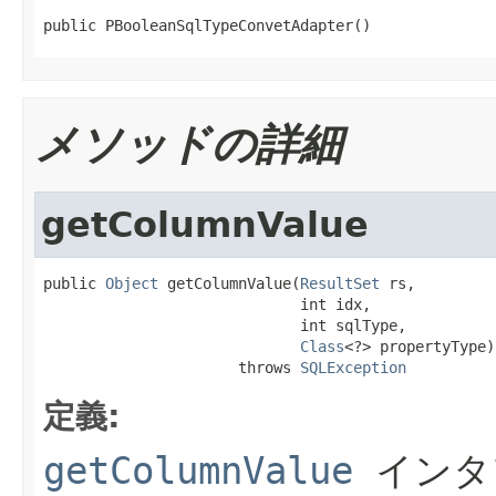
public PBooleanSqlTypeConvetAdapter()
メソッドの詳細
getColumnValue
public 
Object
 getColumnValue(
ResultSet
 rs,

                             int idx,

                             int sqlType,

Class
<?> propertyType)

                      throws 
SQLException
定義:
getColumnValue
インタ